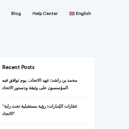
Blog
Help Center
English
Recent Posts
محمد بن راشد: عهد الاتحاد.. يوم توافق فيه
المؤسسون على وثيقة ودستور الاتحاد
“عقارات الإمارات: رؤية مستقبلية تحت راية
الاتحاد”