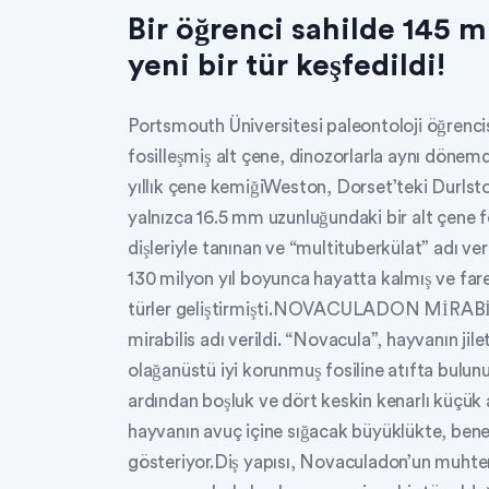
Bir öğrenci sahilde 145 mi
yeni bir tür keşfedildi!
Portsmouth Üniversitesi paleontoloji öğrenc
fosilleşmiş alt çene, dinozorlarla aynı döne
yıllık çene kemiğiWeston, Dorset’teki Durlsto
yalnızca 16.5 mm uzunluğundaki bir alt çene f
dişleriyle tanınan ve “multituberkülat” adı ve
130 milyon yıl boyunca hayatta kalmış ve fa
türler geliştirmişti.NOVACULADON MİRABİ
mirabilis adı verildi. “Novacula”, hayvanın jilet
olağanüstü iyi korunmuş fosiline atıfta bulunu
ardından boşluk ve dört keskin kenarlı küçük 
hayvanın avuç içine sığacak büyüklükte, benekli
gösteriyor.Diş yapısı, Novaculadon’un muhte