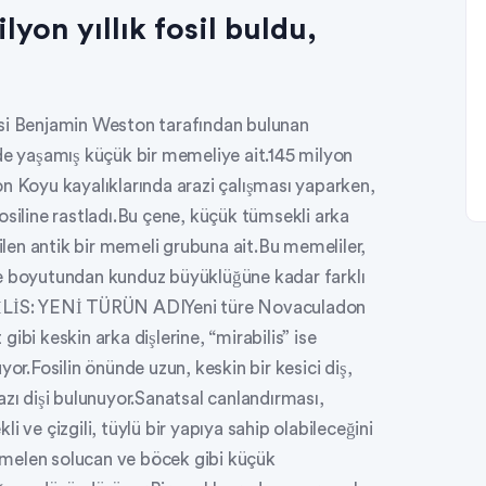
lyon yıllık fosil buldu,
isi Benjamin Weston tarafından bulunan
mde yaşamış küçük bir memeliye ait.145 milyon
n Koyu kayalıklarında arazi çalışması yaparken,
osiline rastladı.Bu çene, küçük tümsekli arka
rilen antik bir memeli grubuna ait.Bu memeliler,
re boyutundan kunduz büyüklüğüne kadar farklı
LİS: YENİ TÜRÜN ADIYeni türe Novaculadon
 gibi keskin arka dişlerine, “mirabilis” ise
yor.Fosilin önünde uzun, keskin bir kesici diş,
azı dişi bulunuyor.Sanatsal canlandırması,
 ve çizgili, tüylü bir yapıya sahip olabileceğini
melen solucan ve böcek gibi küçük