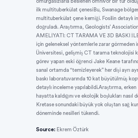
omurgasızlarla beslenen omnivor bir tür oldu
ilk multituberkülat çenesiBu, Swanage bölge
multituberkülat çene kemiği. Fosilin detaylı
doğruladı. Araştırma, Geologists’ Associati
AMELİYATI: CT TARAMA VE 3D BASKI İLE ANA
için geleneksel yöntemlerle zarar görmeden 
Üniversitesi, gelişmiş CT tarama teknolojisi k
görev yapan eski öğrenci Jake Keane tarafından
sanal ortamda “temizleyerek” her dişi ayrı ay
baskı laboratuvarında 10 kat büyütülmüş kopy
detaylı inceleme yapılabildi.Araştırma, erken
hayatta kaldığını ve ekolojik boşlukları nasıl
Kretase sonundaki büyük yok oluştan sağ kurt
döneminde nesilleri tükendi.
Source:
Ekrem Öztürk