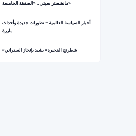
مانشستر سيتي.. «الصفقة الخامسة»
أخبار السياسة العالمية – تطورات جديدة وأحداث
بارزة
«شطرنج الفجيرة» يشيد بإنجاز السدراني