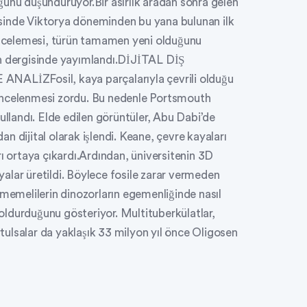
ğunu düşündürüyor.Bir asırlık aradan sonra gelen
sinde Viktorya döneminden bu yana bulunan ilk
 incelemesi, türün tamamen yeni olduğunu
on dergisinde yayımlandı.DİJİTAL DİŞ
LİZFosil, kaya parçalarıyla çevrili olduğu
incelenmesi zordu. Bu nedenle Portsmouth
ullandı. Elde edilen görüntüler, Abu Dabi’de
 dijital olarak işlendi. Keane, çevre kayaları
rı ortaya çıkardı.Ardından, üniversitenin 3D
alar üretildi. Böylece fosile zarar vermeden
 memelilerin dinozorların egemenliğinde nasıl
 doldurduğunu gösteriyor. Multituberkülatlar,
ulsalar da yaklaşık 33 milyon yıl önce Oligosen