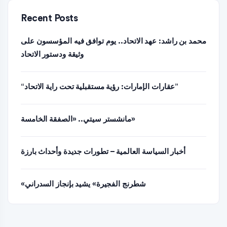
Recent Posts
محمد بن راشد: عهد الاتحاد.. يوم توافق فيه المؤسسون على
وثيقة ودستور الاتحاد
“عقارات الإمارات: رؤية مستقبلية تحت راية الاتحاد”
مانشستر سيتي.. «الصفقة الخامسة»
أخبار السياسة العالمية – تطورات جديدة وأحداث بارزة
«شطرنج الفجيرة» يشيد بإنجاز السدراني