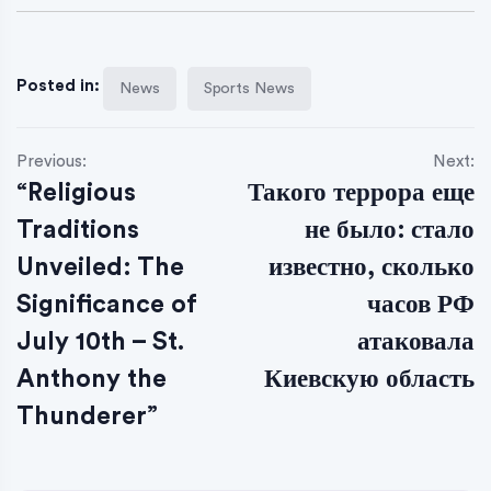
Posted in:
News
Sports News
Previous:
Next:
“Religious
Такого террора еще
Traditions
не было: стало
Unveiled: The
известно, сколько
Significance of
часов РФ
July 10th – St.
атаковала
Anthony the
Киевскую область
Thunderer”