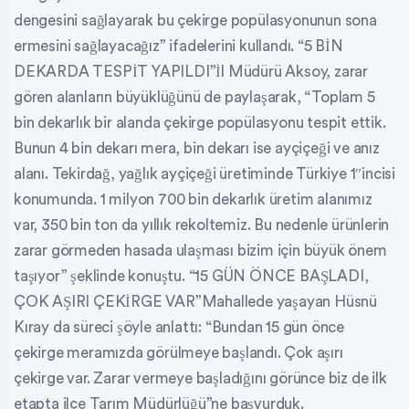
dengesini sağlayarak bu çekirge popülasyonunun sona
ermesini sağlayacağız” ifadelerini kullandı. “5 BİN
DEKARDA TESPİT YAPILDI”İl Müdürü Aksoy, zarar
gören alanların büyüklüğünü de paylaşarak, “Toplam 5
bin dekarlık bir alanda çekirge popülasyonu tespit ettik.
Bunun 4 bin dekarı mera, bin dekarı ise ayçiçeği ve anız
alanı. Tekirdağ, yağlık ayçiçeği üretiminde Türkiye 1″incisi
konumunda. 1 milyon 700 bin dekarlık üretim alanımız
var, 350 bin ton da yıllık rekoltemiz. Bu nedenle ürünlerin
zarar görmeden hasada ulaşması bizim için büyük önem
taşıyor” şeklinde konuştu. “15 GÜN ÖNCE BAŞLADI,
ÇOK AŞIRI ÇEKİRGE VAR”Mahallede yaşayan Hüsnü
Kıray da süreci şöyle anlattı: “Bundan 15 gün önce
çekirge meramızda görülmeye başlandı. Çok aşırı
çekirge var. Zarar vermeye başladığını görünce biz de ilk
etapta ilçe Tarım Müdürlüğü”ne başvurduk.