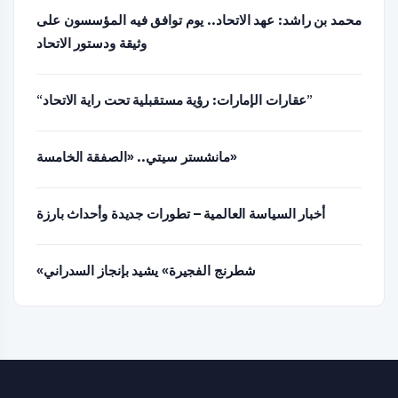
محمد بن راشد: عهد الاتحاد.. يوم توافق فيه المؤسسون على
وثيقة ودستور الاتحاد
“عقارات الإمارات: رؤية مستقبلية تحت راية الاتحاد”
مانشستر سيتي.. «الصفقة الخامسة»
أخبار السياسة العالمية – تطورات جديدة وأحداث بارزة
«شطرنج الفجيرة» يشيد بإنجاز السدراني