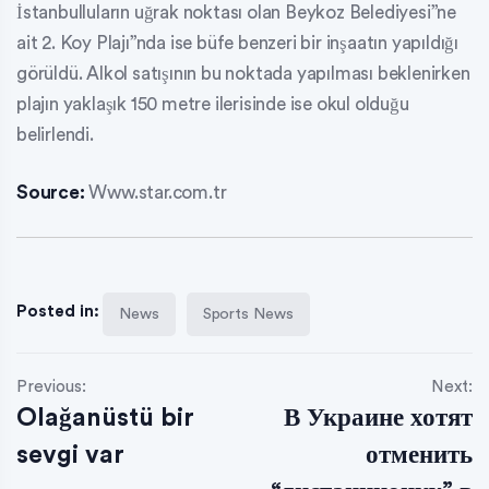
İstanbulluların uğrak noktası olan Beykoz Belediyesi”ne
ait 2. Koy Plajı”nda ise büfe benzeri bir inşaatın yapıldığı
görüldü. Alkol satışının bu noktada yapılması beklenirken
plajın yaklaşık 150 metre ilerisinde ise okul olduğu
belirlendi.
Source:
Www.star.com.tr
Posted in:
News
Sports News
Previous:
Next:
Olağanüstü bir
В Украине хотят
sevgi var
отменить