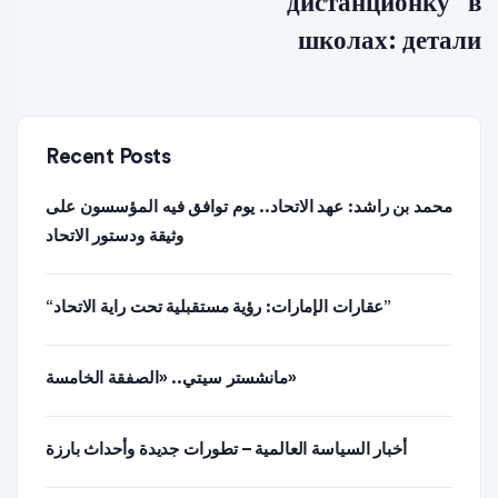
“дистанционку” в
школах: детали
Recent Posts
محمد بن راشد: عهد الاتحاد.. يوم توافق فيه المؤسسون على
وثيقة ودستور الاتحاد
“عقارات الإمارات: رؤية مستقبلية تحت راية الاتحاد”
مانشستر سيتي.. «الصفقة الخامسة»
أخبار السياسة العالمية – تطورات جديدة وأحداث بارزة