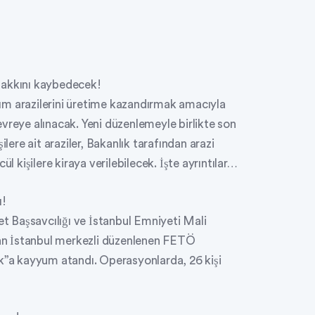
hakkını kaybedecek!
ım arazilerini üretime kazandırmak amacıyla
vreye alınacak. Yeni düzenlemeyle birlikte son
ilere ait araziler, Bakanlık tarafından arazi
l kişilere kiraya verilebilecek. İşte ayrıntılar…
ı!
 Başsavcılığı ve İstanbul Emniyeti Mali
an İstanbul merkezli düzenlenen FETÖ
a kayyum atandı. Operasyonlarda, 26 kişi