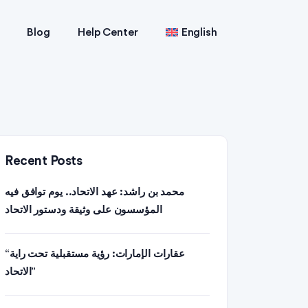
Blog
Help Center
English
Recent Posts
محمد بن راشد: عهد الاتحاد.. يوم توافق فيه
المؤسسون على وثيقة ودستور الاتحاد
“عقارات الإمارات: رؤية مستقبلية تحت راية
الاتحاد”