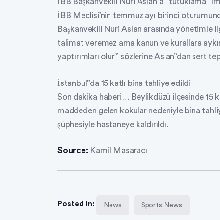
İBB Başkanvekili Nuri Aslan”a “tutuklama” im
İBB Meclisi’nin temmuz ayı birinci oturumu
Başkanvekili Nuri Aslan arasında yönetimle il
talimat veremez ama kanun ve kurallara aykır
yaptırımları olur” sözlerine Aslan”dan sert tep
İstanbul”da 15 katlı bina tahliye edildi
Son dakika haberi… Beylikdüzü ilçesinde 15 k
maddeden gelen kokular nedeniyle bina tahliye
şüphesiyle hastaneye kaldırıldı.
Source:
Kamil Masaracı
Posted in:
News
Sports News