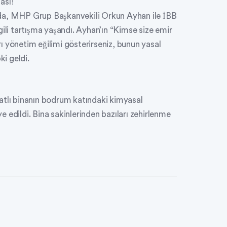
ası!
nda, MHP Grup Başkanvekili Orkun Ayhan ile İBB
gili tartışma yaşandı. Ayhan’ın “Kimse size emir
ı yönetim eğilimi gösterirseniz, bunun yasal
ki geldi.
atlı binanın bodrum katındaki kimyasal
 edildi. Bina sakinlerinden bazıları zehirlenme