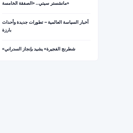
مانشستر سيتي.. «الصفقة الخامسة»
أخبار السياسة العالمية – تطورات جديدة وأحداث
بارزة
«شطرنج الفجيرة» يشيد بإنجاز السدراني