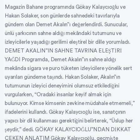
Magazin Bahane programında Gökay Kalaycıoğlu ve
Hakan Solaker, son günlerde sahnedeki tavırlarıyla
gündem olan Demet Akalın”ı değerlendirdi. Sunucular,
ünlü şarkıcının sahne aldığı mekândaki tutumunu ve
izleyicilerle yaşadığı gerilimi eleştirel bir dille yorumladı.
DEMET AKALIN”IN SAHNE TAVRINA ELEŞTİRİ
YAĞDI Programda, Demet Akalın”ın sahne aldığı
mekânda sigara ve puro tüketen izleyicilere yönelik sert
uyarıları gündeme taşındı. Hakan Solaker, Akalın”ın
tutumunun izleyici deneyimini olumsuz etkilediğini
vurgularken, “Oradaki insanlar keyif almak için
bulunuyor. Kimse kimsenin zevkine müdahale etmemeli,”
ifadelerini kullandı. Gökay Kalaycıoğlu ise, sanatçının
yapıcı bir dil kullanması gerektiğini belirterek, “Üslup her
şeydir,” dedi. GÖKAY KALAYCIOĞLU”NDAN DİKKAT
ÇEKEN ANLATIM Gökay Kalaycıoğlu, geçmişte