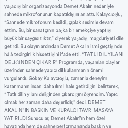
yaşadığı bir organizasyonda Demet Akalın nedeniyle
sahnede mikrofonunun kapatıldığını anlattı. Kalaycıoğlu,
“Sahnede mikrofonum kesildi, çıplak sesimle devam
ettim. Bu, bir sanatçının başka bir emekçiye yaptığı
büyük bir saygısızlıktır,” diyerek yaşadığı mağduriyeti dile
getirdi. Bu olayın ardından Demet Akalın ismi geçtiğinde
hâlâ tedirginlik hissettiğini ifade etti. “TATLI DİL YILANI
DELİĞİNDEN ÇIKARIR” Programda, yaşanılan olaylar
üzerinden sahnede yapıcı dil kullanmanın önemi
vurgulandı. Gökay Kalaycıoğlu, zamanla deneyim
kazanmanın insanı daha ılımlı hale getirdiğini belirterek,
“Tatlı dilin yılanı deliğinden çıkardığını öğrendim. Yapıcı
olmak her zaman daha değerlidir,” dedi. DEMET
AKALIN”IN BASKIN VE KURALCI TAVRI MASAYA
YATIRILDI Sunucular, Demet Akalın”ın hem özel
hayatında hem de sahne performansında baskın ve