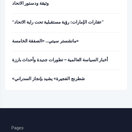
وثيقة ودستور الاتحاد
“عقارات الإمارات: رؤية مستقبلية تحت راية الاتحاد”
مانشستر سيتي.. «الصفقة الخامسة»
أخبار السياسة العالمية – تطورات جديدة وأحداث بارزة
«شطرنج الفجيرة» يشيد بإنجاز السدراني
Pages