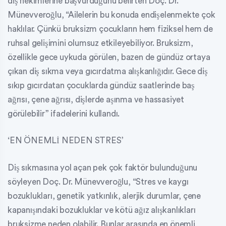
diş hekimlerine başvurduğunu belirten Doç. Dr.
Münevveroğlu, “Ailelerin bu konuda endişelenmekte çok
haklılar. Çünkü bruksizm çocukların hem fiziksel hem de
ruhsal gelişimini olumsuz etkileyebiliyor. Bruksizm,
özellikle gece uykuda görülen, bazen de gündüz ortaya
çıkan diş sıkma veya gıcırdatma alışkanlığıdır. Gece diş
sıkıp gıcırdatan çocuklarda gündüz saatlerinde baş
ağrısı, çene ağrısı, dişlerde aşınma ve hassasiyet
görülebilir” ifadelerini kullandı.
‘EN ÖNEMLİ NEDEN STRES’
Diş sıkmasına yol açan pek çok faktör bulunduğunu
söyleyen Doç. Dr. Münevveroğlu, “Stres ve kaygı
bozuklukları, genetik yatkınlık, alerjik durumlar, çene
kapanışındaki bozukluklar ve kötü ağız alışkanlıkları
bruksizme neden olabilir. Bunlar arasında en önemli