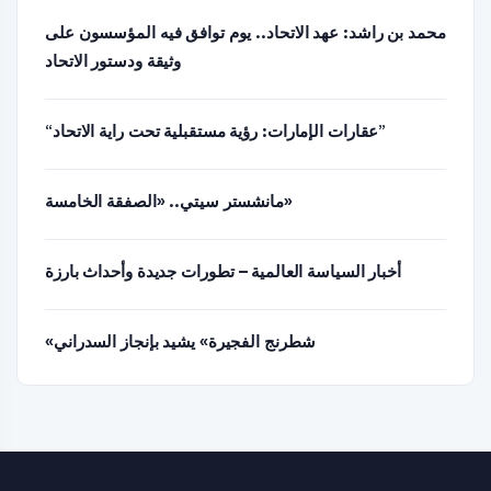
محمد بن راشد: عهد الاتحاد.. يوم توافق فيه المؤسسون على
وثيقة ودستور الاتحاد
“عقارات الإمارات: رؤية مستقبلية تحت راية الاتحاد”
مانشستر سيتي.. «الصفقة الخامسة»
أخبار السياسة العالمية – تطورات جديدة وأحداث بارزة
«شطرنج الفجيرة» يشيد بإنجاز السدراني