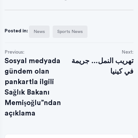
Posted in:
News
Sports News
Previous:
Next:
Sosyal medyada
تهريب النمل… جريمة
gündem olan
في كينيا
pankartla ilgili
Sağlık Bakanı
Memişoğlu”ndan
açıklama