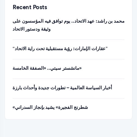
Recent Posts
محمد بن راشد: عهد الاتحاد.. يوم توافق فيه المؤسسون على
وثيقة ودستور الاتحاد
“عقارات الإمارات: رؤية مستقبلية تحت راية الاتحاد”
مانشستر سيتي.. «الصفقة الخامسة»
أخبار السياسة العالمية – تطورات جديدة وأحداث بارزة
«شطرنج الفجيرة» يشيد بإنجاز السدراني