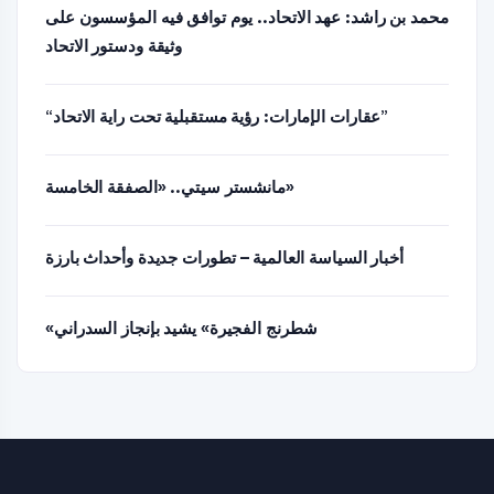
محمد بن راشد: عهد الاتحاد.. يوم توافق فيه المؤسسون على
وثيقة ودستور الاتحاد
“عقارات الإمارات: رؤية مستقبلية تحت راية الاتحاد”
مانشستر سيتي.. «الصفقة الخامسة»
أخبار السياسة العالمية – تطورات جديدة وأحداث بارزة
«شطرنج الفجيرة» يشيد بإنجاز السدراني