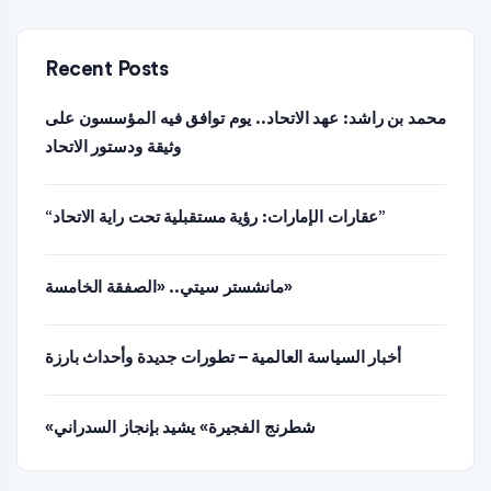
Recent Posts
محمد بن راشد: عهد الاتحاد.. يوم توافق فيه المؤسسون على
وثيقة ودستور الاتحاد
“عقارات الإمارات: رؤية مستقبلية تحت راية الاتحاد”
مانشستر سيتي.. «الصفقة الخامسة»
أخبار السياسة العالمية – تطورات جديدة وأحداث بارزة
«شطرنج الفجيرة» يشيد بإنجاز السدراني