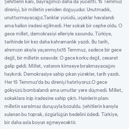
Şehitlerin kanı, bayrağımızı daha da yüceltti. 15 Temmuz
direnişi, bir milletin yeniden doğuşudur. Unutmadık,
unutturmayacağız.Tanklar yürüdü, uçaklar havalandı
ama halkın iradesi eğilmedi. Her sokak bir cephe oldu. O
gece millet, demokrasiyi elleriyle savundu. Türkiye,
tarihinde bir kez daha kahramanlık yazdı. Bu tarih,
alnımızın akıyla yaşanmıştır.15 Temmuz, sadece bir gece
değil, bir milletin sınavıdır. O gece korku değil, cesaret
galip geldi. Millet, vatanını kimseye bırakmayacağını
haykırdı. Demokrasiye sahip çıkan yürekler, tarih yazdı.
Her 15 Temmuz’da bu direnişi hatırlıyoruz.O gece
gökyüzü bombalandı ama umutlar yere düşmedi. Millet,
sokaklara inip iradesine sahip çıktı. Hainlerin planı
milletin sarsılmaz duruşuyla bozuldu. Şehitlerin kanıyla
sulanan bu toprak, özgürlüğün bedelini ödedi. Türkiye,
bir daha asla boyun eğmeyecektir.