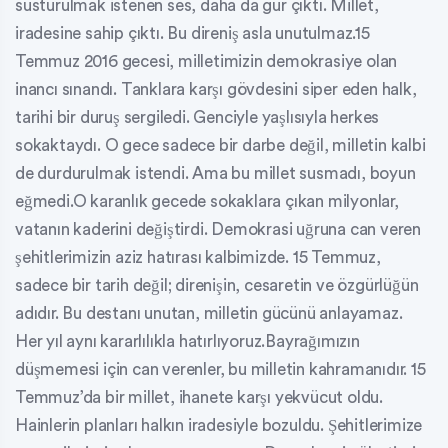
susturulmak istenen ses, daha da gür çıktı. Millet,
iradesine sahip çıktı. Bu direniş asla unutulmaz.15
Temmuz 2016 gecesi, milletimizin demokrasiye olan
inancı sınandı. Tanklara karşı gövdesini siper eden halk,
tarihi bir duruş sergiledi. Genciyle yaşlısıyla herkes
sokaktaydı. O gece sadece bir darbe değil, milletin kalbi
de durdurulmak istendi. Ama bu millet susmadı, boyun
eğmedi.O karanlık gecede sokaklara çıkan milyonlar,
vatanın kaderini değiştirdi. Demokrasi uğruna can veren
şehitlerimizin aziz hatırası kalbimizde. 15 Temmuz,
sadece bir tarih değil; direnişin, cesaretin ve özgürlüğün
adıdır. Bu destanı unutan, milletin gücünü anlayamaz.
Her yıl aynı kararlılıkla hatırlıyoruz.Bayrağımızın
düşmemesi için can verenler, bu milletin kahramanıdır. 15
Temmuz’da bir millet, ihanete karşı yekvücut oldu.
Hainlerin planları halkın iradesiyle bozuldu. Şehitlerimize