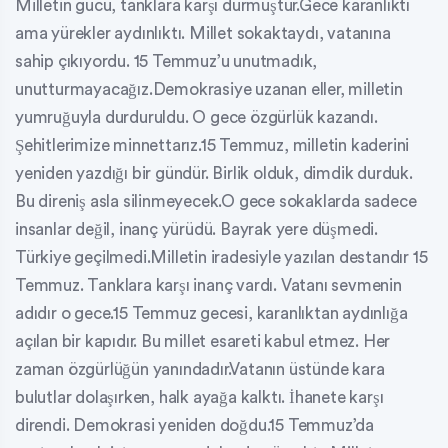
Milletin gücü, tanklara karşı durmuştur.Gece karanlıktı
ama yürekler aydınlıktı. Millet sokaktaydı, vatanına
sahip çıkıyordu. 15 Temmuz’u unutmadık,
unutturmayacağız.Demokrasiye uzanan eller, milletin
yumruğuyla durduruldu. O gece özgürlük kazandı.
Şehitlerimize minnettarız.15 Temmuz, milletin kaderini
yeniden yazdığı bir gündür. Birlik olduk, dimdik durduk.
Bu direniş asla silinmeyecek.O gece sokaklarda sadece
insanlar değil, inanç yürüdü. Bayrak yere düşmedi.
Türkiye geçilmedi.Milletin iradesiyle yazılan destandır 15
Temmuz. Tanklara karşı inanç vardı. Vatanı sevmenin
adıdır o gece.15 Temmuz gecesi, karanlıktan aydınlığa
açılan bir kapıdır. Bu millet esareti kabul etmez. Her
zaman özgürlüğün yanındadır.Vatanın üstünde kara
bulutlar dolaşırken, halk ayağa kalktı. İhanete karşı
direndi. Demokrasi yeniden doğdu.15 Temmuz’da