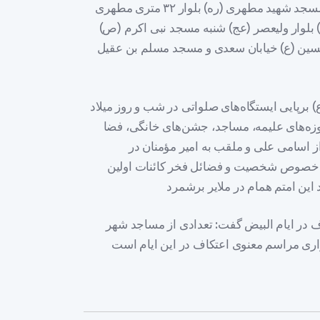
وی افزود: جشن‌های ویژه مولود که از ۲۰ دی ماه در مسجد شهید مطهری (ره) بلوار ۳۲ متری مطهری
حسین (ع) بلوار ولیعصر (عج) شنبه مسجد نبی اکرم (ص)
سین (ع) خیابان سعدی و مسجد مسلم بن عقیل
) برپایی ایستگاه‌های صلواتی در شب و روز میلاد
زه‌های علیمه، مساجد، جشن‌های خانگی، فضا
اسامی علی و ملقب به امیر مؤمنان در
 خصوص شخصیت و فضائل فخر کائنات اولین
ف در ایام البیض گفت: تعدادی از مساجد شهر