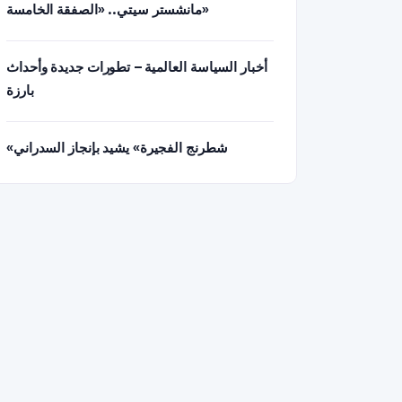
مانشستر سيتي.. «الصفقة الخامسة»
أخبار السياسة العالمية – تطورات جديدة وأحداث
بارزة
«شطرنج الفجيرة» يشيد بإنجاز السدراني