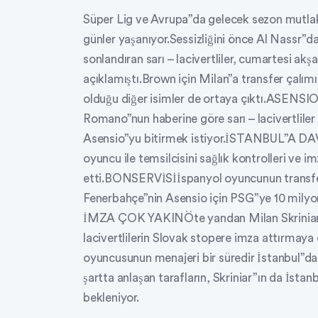
Süper Lig ve Avrupa”da gelecek sezon mutlak
günler yaşanıyor.Sessizliğini önce Al Nassr”da
sonlandıran sarı – lacivertliler, cumartesi ak
açıklamıştı.Brown için Milan”a transfer çalı
olduğu diğer isimler de ortaya çıktı.ASENS
Romano”nun haberine göre sarı – lacivertliler
Asensio”yu bitirmek istiyor.İSTANBUL”A DA
oyuncu ile temsilcisini sağlık kontrolleri ve i
etti.BONSERVİSİİspanyol oyuncunun transferi
Fenerbahçe”nin Asensio için PSG”ye 10 mily
İMZA ÇOK YAKINÖte yandan Milan Skriniar içi
lacivertlilerin Slovak stopere imza attırmay
oyuncusunun menajeri bir süredir İstanbul”
şartta anlaşan tarafların, Skriniar”ın da İst
bekleniyor.