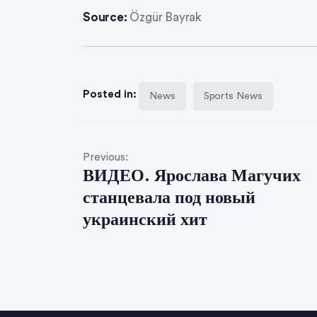
Source:
Özgür Bayrak
Posted in:
News
Sports News
Previous:
ВИДЕО. Ярослава Магучих
станцевала под новый
украинский хит