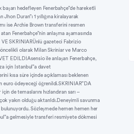
 başarı hedefleyen Fenerbahçe”de hareketli
n Jhon Duran”ı 1 yıllığına kiralayarak
şamı ise Archie Brown transferini resmen
mı atan Fenerbahçe”nin anlaşma aşamasında
IO VE SKRINIARÜnlü gazeteci Fabrizio
 öncelikli olarak Milan Skriniar ve Marco
VET EDİLDİAsensio ile anlaşan Fenerbahçe,
mza için İstanbul”a davet
ni kısa süre içinde açıklaması beklenen
on euro ödeyeceği öğrenildi.SKRINIAR”DA
n de temaslarını hızlandıran sarı –
a çok yakın olduğu aktarıldı.Deneyimli savunma
da bulunuyordu. Sözleşmede hemen hemen her
anbul”a gelmesiyle transferi resmiyete dökmesi