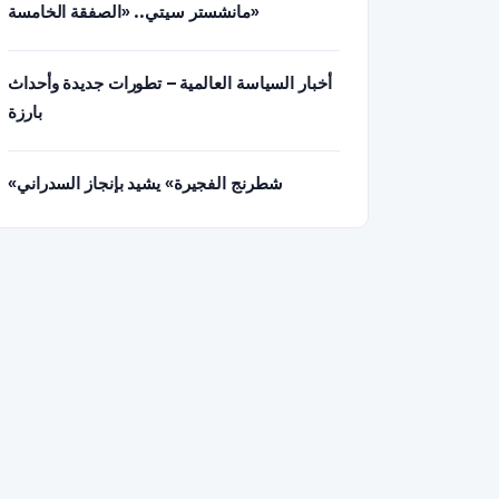
مانشستر سيتي.. «الصفقة الخامسة»
أخبار السياسة العالمية – تطورات جديدة وأحداث
بارزة
«شطرنج الفجيرة» يشيد بإنجاز السدراني