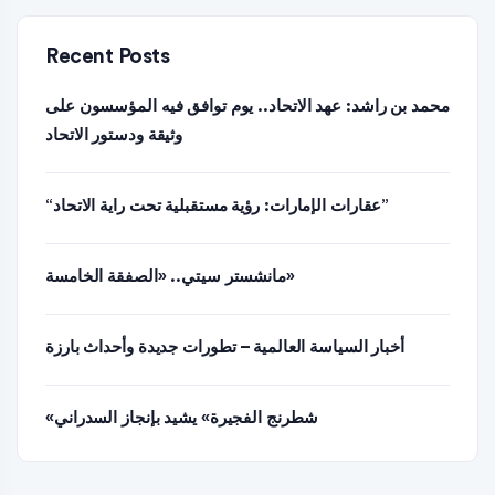
Recent Posts
محمد بن راشد: عهد الاتحاد.. يوم توافق فيه المؤسسون على
وثيقة ودستور الاتحاد
“عقارات الإمارات: رؤية مستقبلية تحت راية الاتحاد”
مانشستر سيتي.. «الصفقة الخامسة»
أخبار السياسة العالمية – تطورات جديدة وأحداث بارزة
«شطرنج الفجيرة» يشيد بإنجاز السدراني