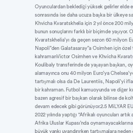
Oyunculardan beklediği yüksek gelirler elde
sonrasında ise daha ucuza başka bir ülkeye s
Khvicha Kvaratskhelia için 2 yıl önce 200 m
bunun sonuçlarını farklı bir biçimde yaşıyor.
Kvaratskhelia’yı da geçen sezon 60 milyon 
Napoli”den Galatasaray”a Osimhen için özel 
kahramanVictor Osimhen ve Khvicha Kvaratsk
Koulibaly transferinde de yaşayan başkan, oy
alamayınca onu 40 milyon Euro’ya Chelsea’ye
tartışmalı olsa da De Laurentiis, Napoli’yi ifl
bir kahraman. Futbol kamuoyunda ve diğer kulüp
bazen agresif bir başkan olarak bilinse de ko
devam edecek gibi görünüyor.2.5 MiLYAR 
2022 yılında yaptığı “Afrikalı oyuncuları art
Afrika Uluslar Kupası’nda oynamayacaklarına
büyük yankı uyandırırken tartışmalara neden o