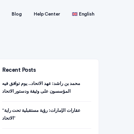
Blog
Help Center
English
Recent Posts
محمد بن راشد: عهد الاتحاد.. يوم توافق فيه
المؤسسون على وثيقة ودستور الاتحاد
“عقارات الإمارات: رؤية مستقبلية تحت راية
الاتحاد”