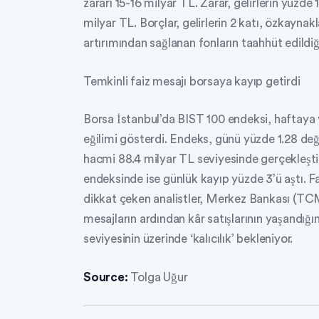
zararı 15-16 milyar TL. Zarar, gelirlerin yüzde 
milyar TL. Borçlar, gelirlerin 2 katı, özkaynak
artırımından sağlanan fonların taahhüt edildiğ
Temkinli faiz mesajı borsaya kayıp getirdi
Borsa İstanbul’da BIST 100 endeksi, haftaya 
eğilimi gösterdi. Endeks, günü yüzde 1.28 de
hacmi 88.4 milyar TL seviyesinde gerçekleşti.
endeksinde ise günlük kayıp yüzde 3’ü aştı. Fai
dikkat çeken analistler, Merkez Bankası (TC
mesajların ardından kâr satışlarının yaşandığı
seviyesinin üzerinde ‘kalıcılık’ bekleniyor.
Source:
Tolga Uğur