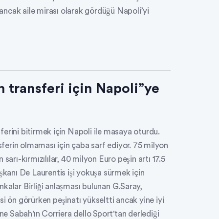
ı ancak aile mirası olarak gördüğü Napoli’yi
transferi için Napoli”ye
erini bitirmek için Napoli ile masaya oturdu.
nsferin olmaması için çaba sarf ediyor. 75 milyon
sarı-kırmızılılar, 40 milyon Euro peşin artı 17.5
aşkanı De Laurentis işi yokuşa sürmek için
kalar Birliği anlaşması bulunan G.Saray,
i ön görürken peşinatı yükseltti ancak yine iyi
ine Sabah'ın Corriera dello Sport'tan derlediği