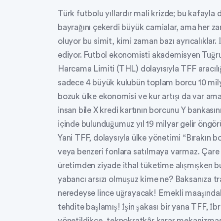
Türk futbolu yıllardır mali krizde; bu kafayla 
bayrağını çekerdi büyük camialar, ama her zam
oluyor bu simit, kimi zaman bazı ayrıcalıklar. İk
ediyor. Futbol ekonomisti akademisyen Tuğru
Harcama Limiti (THL) dolayısıyla TFF aracılığı
sadece 4 büyük kulubün toplam borcu 10 mily
bozuk ülke ekonomisi ve kur artışı da var a
insan bile X kredi kartının borcunu Y bankasın
içinde bulunduğumuz yıl 19 milyar gelir öngörü
Yani TFF, dolaysıyla ülke yönetimi “Bırakın b
veya benzeri fonlara satılmaya varmaz. Çare b
üretimden ziyade ithal tüketime alışmışken bu
yabancı arsızı olmuşuz kime ne? Baksanıza tr
neredeyse lince uğrayacak! Emekli maaşındaki
tehdite başlamış! İşin şakası bir yana TFF, 
yönetildikçe, teknokratkâr karar mekanizmas