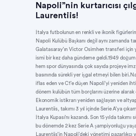
Napoli”nin kurtarıcısı çıl
Laurentiis!
İtalya futbolunun en renkli ve ikonik figürleri
Napoli Kulübü Başkanı değil aynı zamanda ta
Galatasaray’ın Victor Osimhen transferi için 
ismi bir kez daha gündeme geldi.1949 doğuml
hem spor dünyasında çok sayıda projeye imza 
basınında sürekli yer işgal etmeyi bilen biri.
iflas eden ve C1’e düşen Napoli’yi yeniden ih
dönem kulübün tüm borçlarını üzerine alarak e
Ekonomik istikrarı yeniden sağlayan ve altya
Laurentiis, takımı 3 yıl içinde Serie A’ya çık
İtalya Kupası’nı kazandı. Son 15 yılda takımı 
bu dönemde 2 kez Serie A şampiyonluğu yaşad
Laurentiis’in Napoli’deki yönetimi pazarlıkçı v