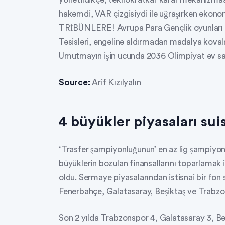
hakemdi, VAR çizgisiydi ile uğraşırken ekono
TRİBÜNLERE! Avrupa Para Gençlik oyunları b
Tesisleri, engeline aldırmadan madalya koval
Umutmayın işin ucunda 2036 Olimpiyat ev sahi
Source:
Arif Kızılyalın
4 büyükler piyasaları sui
‘Trasfer şampiyonluğunun’ en az lig şampiyon
büyüklerin bozulan finansallarını toparlamak i
oldu. Sermaye piyasalarından istisnai bir fon 
Fenerbahçe, Galatasaray, Beşiktaş ve Trabzons
Son 2 yılda Trabzonspor 4, Galatasaray 3, Be