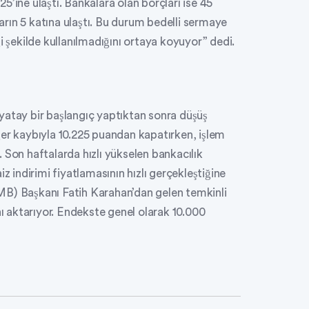
125’ine ulaştı. Bankalara olan borçları ise 45
ların 5 katına ulaştı. Bu durum bedelli sermaye
i şekilde kullanılmadığını ortaya koyuyor” dedi.
yatay bir başlangıç yaptıktan sonra düşüş
ğer kaybıyla 10.225 puandan kapatırken, işlem
 Son haftalarda hızlı yükselen bankacılık
z indirimi fiyatlamasının hızlı gerçekleştiğine
MB) Başkanı Fatih Karahan’dan gelen temkinli
nı aktarıyor. Endekste genel olarak 10.000