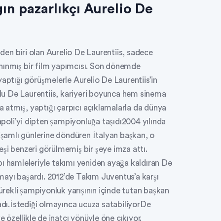
gın pazarlıkçı Aurelio De
nden biri olan Aurelio De Laurentiis, sadece
nınmış bir film yapımcısı. Son dönemde
yaptığı görüşmelerle Aurelio De Laurentiis’in
u De Laurentiis, kariyeri boyunca hem sinema
atmış, yaptığı çarpıcı açıklamalarla da dünya
Napoli’yi dipten şampiyonluğa taşıdı2004 yılında
tişamlı günlerine döndüren İtalyan başkan, o
şi benzeri görülmemiş bir şeye imza attı.
pı hamleleriyle takımı yeniden ayağa kaldıran De
armayı başardı. 2012’de Takım Juventus’a karşı
sürekli şampiyonluk yarışının içinde tutan başkan
ı.İstediği olmayınca ucuza satabiliyorDe
e özellikle de inatçı yönüyle öne çıkıyor.