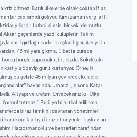
da kriz bitmez. Batılı ülkelerde olsak çoktan iflas
an bir can simidi geliyor. Kimi zaman vergi affı
tidar yıllardır futbol ailesini bir şekilde mutlu
l Akşar geçenlerde yazdı kulüplerin Takım
yla nasıl gırtlağa kadar borçlandığını. 4-5 yılda
ardan, 45 milyara çıkmış. Elbette burada
ma borcu borçla kapamak adet bizde. Sokaktaki
ın kartıyla ödeyip günü kurtarıyor. Örneğin
lmüş bu gelirle 45 milyarı çevirecek kulüpler.
orçlansınlar” havasında. Umarız işin sonu Katar
elli. Altyapı ve üretim. Diyeceksiniz ki “Ülke
 formül tutmaz.” Fasülye bile ithal edilirken
ansferde biraz temkinli davranan yönetimler
 kara komik artışa itiraz etmeyenler başkanları
İbrahim Hacıosmanoğlu ve benzerleri tarafından
ında olmadıkça bu işler düzelmez. Biz yalandan