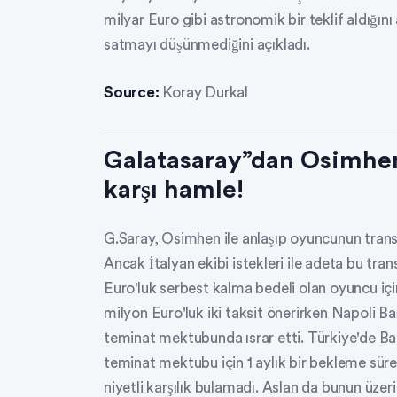
milyar Euro gibi astronomik bir teklif aldığın
satmayı düşünmediğini açıkladı.
Source:
Koray Durkal
Galatasaray”dan Osimhen 
karşı hamle!
G.Saray, Osimhen ile anlaşıp oyuncunun transf
Ancak İtalyan ekibi istekleri ile adeta bu tra
Euro'luk serbest kalma bedeli olan oyuncu için 
milyon Euro'luk iki taksit önerirken Napoli B
teminat mektubunda ısrar etti. Türkiye'de Ban
teminat mektubu için 1 aylık bir bekleme süres
niyetli karşılık bulamadı. Aslan da bunun üzer