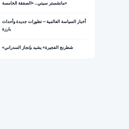
مانشستر سيتي.. «الصفقة الخامسة»
أخبار السياسة العالمية – تطورات جديدة وأحداث
بارزة
«شطرنج الفجيرة» يشيد بإنجاز السدراني