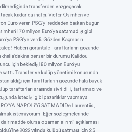
 edilmediğinde transferden vazgeçecek
atacak kadar da inatçı. Victor Osimhen ve
ilyon Euro veren PSG’yi reddeden başkan bugün
 Osimhen’i 70 milyon Euro’ya satamadığı gibi
Euro’ya PSG’ye verdi. Gözden Kaçmasın
talep! Haberi görüntüle Taraftarların gözünde
helia’dakine benzer bir durumu Kalidou
uncu için beklediği 80 milyon Euro’yu
 sattı. Transfer ve kulüp yönetimi konusunda
astan aldığı için taraftarların gözünde hala büyük
 taraftarları arasında sivri dilli, tartışmacı ve
ltuğunda istediği gibi pazarlıklar yapmaya
EURO’YA NAPOLi’Yi SATMADIDe Laurentiis,
ık almak istemiyorum. Eğer sözleşmelerinde
 dair madde olursa o zaman alırım” açıklaması
ldu.Yine 2022 yılında kulübü satması için 2.5