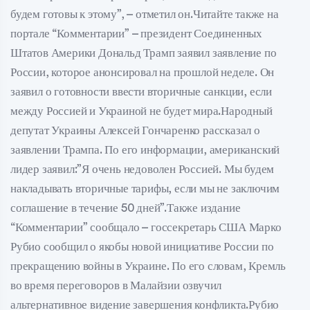
будем готовы к этому”, – отметил он.Читайте также на
портале “Комментарии” – президент Соединенных
Штатов Америки Дональд Трамп заявил заявление по
России, которое анонсировал на прошлой неделе. Он
заявил о готовности ввести вторичные санкции, если
между Россией и Украиной не будет мира.Народный
депутат Украины Алексей Гончаренко рассказал о
заявлении Трампа. По его информации, американский
лидер заявил:”Я очень недоволен Россией. Мы будем
накладывать вторичные тарифы, если мы не заключим
соглашение в течение 50 дней”.Также издание
“Комментарии” сообщало – госсекретарь США Марко
Рубио сообщил о якобы новой инициативе России по
прекращению войны в Украине. По его словам, Кремль
во время переговоров в Малайзии озвучил
альтернативное видение завершения конфликта.Рубио