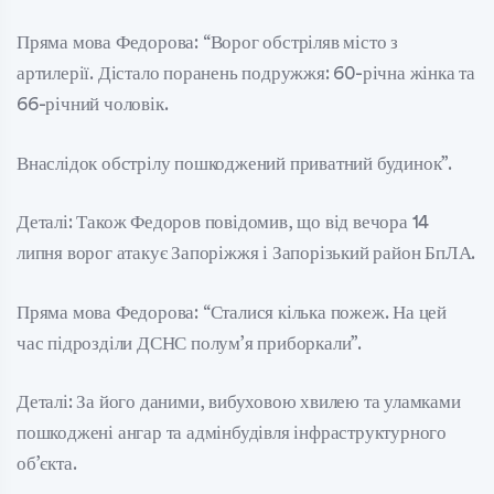
Пряма мова Федорова: “Ворог обстріляв місто з
артилерії. Дістало поранень подружжя: 60-річна жінка та
66-річний чоловік.
Внаслідок обстрілу пошкоджений приватний будинок”.
Деталі: Також Федоров повідомив, що від вечора 14
липня ворог атакує Запоріжжя і Запорізький район БпЛА.
Пряма мова Федорова: “Сталися кілька пожеж. На цей
час підрозділи ДСНС полум’я приборкали”.
Деталі: За його даними, вибуховою хвилею та уламками
пошкоджені ангар та адмінбудівля інфраструктурного
об’єкта.