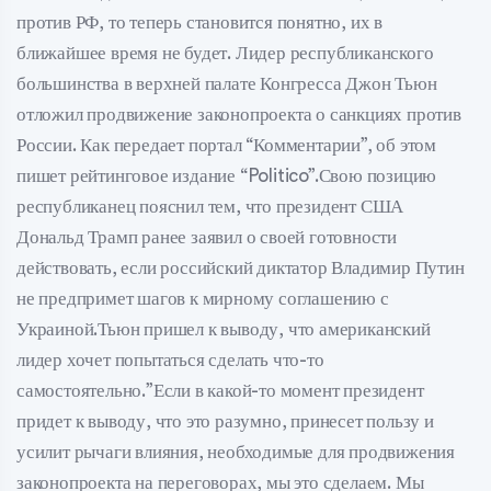
против РФ, то теперь становится понятно, их в
ближайшее время не будет. Лидер республиканского
большинства в верхней палате Конгресса Джон Тьюн
отложил продвижение законопроекта о санкциях против
России. Как передает портал “Комментарии”, об этом
пишет рейтинговое издание “Politico”.Свою позицию
республиканец пояснил тем, что президент США
Дональд Трамп ранее заявил о своей готовности
действовать, если российский диктатор Владимир Путин
не предпримет шагов к мирному соглашению с
Украиной.Тьюн пришел к выводу, что американский
лидер хочет попытаться сделать что-то
самостоятельно.”Если в какой-то момент президент
придет к выводу, что это разумно, принесет пользу и
усилит рычаги влияния, необходимые для продвижения
законопроекта на переговорах, мы это сделаем. Мы