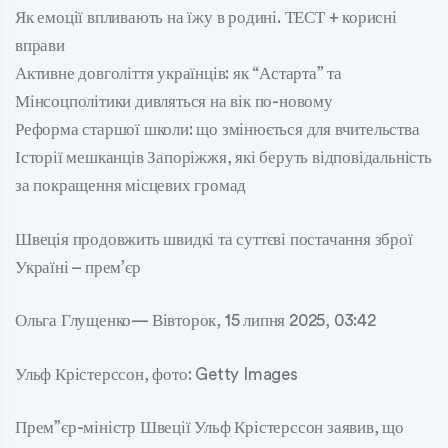
Як емоції впливають на їжу в родині. ТЕСТ + корисні
вправи
Активне довголіття українців: як “Астарта” та
Мінсоцполітики дивляться на вік по-новому
Реформа старшої школи: що змінюється для вчительства
Історії мешканців Запоріжжя, які беруть відповідальність
за покращення місцевих громад
Швеція продовжить швидкі та суттєві постачання зброї
Україні – прем’єр
Ольга Глущенко— Вівторок, 15 липня 2025, 03:42
Ульф Крістерссон, фото: Getty Images
Прем”єр-міністр Швеції Ульф Крістерссон заявив, що