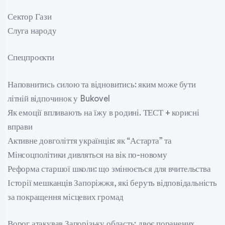
Сектор Гази
Слуга народу
Спецпроєкти
Наповнитись силою та відновитись: яким може бути
літній відпочинок у Bukovel
Як емоції впливають на їжу в родині. ТЕСТ + корисні
вправи
Активне довголіття українців: як “Астарта” та
Мінсоцполітики дивляться на вік по-новому
Реформа старшої школи: що змінюється для вчительства
Історії мешканців Запоріжжя, які беруть відповідальність
за покращення місцевих громад
Ворог атакував Запорізьку область: двоє поранених,