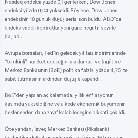
Nasdaq endeksi yüzde 0,1 gerilerken, Dow Jones
endeksi yüzde 0,04 yükseldi. Böylece, Dow Jones
endeksinin 10 günlük düşüş serisi son buldu. ABD”de
endeks vadeli kontratlar yeni güne negatif seyirle
başladı.
Avrupa borsaları, Fed”in gelecek yıl faiz indirimlerinde
“temkinli” hareket edeceğini açıklaması ve İngiltere
Merkez Bankasının (BoE) politika faizini yüzde 4,75″te
sabit tutmasının ardından düşüşle kapandı.
BoE”den yapılan açıkalamada, yıllık enflasyonun
kasımda yükseldiğine ve ülkede ekonomik büyümenin
beklenenden daha zayıf kalabileceğine dikkati çekildi.
Öte yandan, İsveç Merkez Bankası (Riksbank)
beklentiler doğrultusunda politika faizini 25 baz puan