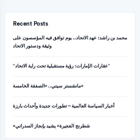
Recent Posts
محمد بن راشد: عهد الاتحاد.. يوم توافق فيه المؤسسون على
وثيقة ودستور الاتحاد
“عقارات الإمارات: رؤية مستقبلية تحت راية الاتحاد”
مانشستر سيتي.. «الصفقة الخامسة»
أخبار السياسة العالمية – تطورات جديدة وأحداث بارزة
«شطرنج الفجيرة» يشيد بإنجاز السدراني