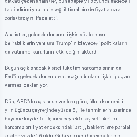
dikkati çeken analistler, bu sebeple yıl boyunca sadece 1
faiz indirimi yapılabileceği ihtimalinin de fiyatlamaları
zorlaştırdığını ifade etti.
Analistler, gelecek döneme ilişkin söz konusu
belirsizliklerin yanı sıra Trump”ın izleyeceği politikaların
da yatırımcı kararlarını etkilediğini aktardı.
Bugün açıklanacak kişisel tüketim harcamalarının da
Fed”in gelecek dönemde atacağı adımlara ilişkin ipuçları
vermesi bekleniyor.
Dün, ABD”de açıklanan verilere göre, ülke ekonomisi,
yılın üçüncü çeyreğinde yüzde 3,1 ile tahminlerin üzerinde
büyüme kaydetti. Üçüncü çeyrekte kişisel tüketim
harcamaları fiyat endeksindeki artış, beklentilere paralel
şekilde yüzde 1,5 oldu. Gıda ve enerji harcamalarının