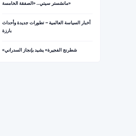
مانشستر سيتي.. «الصفقة الخامسة»
أخبار السياسة العالمية – تطورات جديدة وأحداث
بارزة
«شطرنج الفجيرة» يشيد بإنجاز السدراني