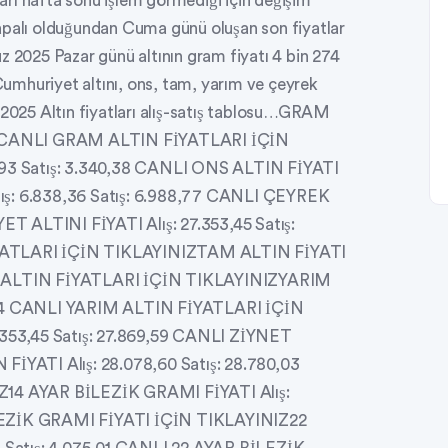
tları hafta sonu işlem görmediği için değişim
apalı olduğundan Cuma günü oluşan son fiyatlar
z 2025 Pazar günü altının gram fiyatı 4 bin 274
 Cumhuriyet altını, ons, tam, yarım ve çeyrek
 2025 Altın fiyatları alış-satış tablosu…GRAM
,48 CANLI GRAM ALTIN FİYATLARI İÇİN
93 Satış: 3.340,38 CANLI ONS ALTIN FİYATI
: 6.838,36 Satış: 6.988,77 CANLI ÇEYREK
ALTINI FİYATI Alış: 27.353,45 Satış:
ATLARI İÇİN TIKLAYINIZTAM ALTIN FİYATI
TAM ALTIN FİYATLARI İÇİN TIKLAYINIZYARIM
77,54 CANLI YARIM ALTIN FİYATLARI İÇİN
353,45 Satış: 27.869,59 CANLI ZİYNET
İYATI Alış: 28.078,60 Satış: 28.780,03
14 AYAR BİLEZİK GRAMI FİYATI Alış:
BİLEZİK GRAMI FİYATI İÇİN TIKLAYINIZ22