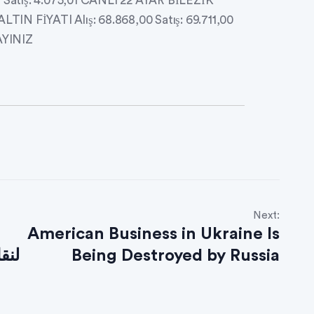
 Satış: 4.075,01 CANLI 22 AYAR BİLEZİK
N FİYATI Alış: 68.868,00 Satış: 69.711,00
AYINIZ
Next:
American Business in Ukraine Is
لنق
Being Destroyed by Russia