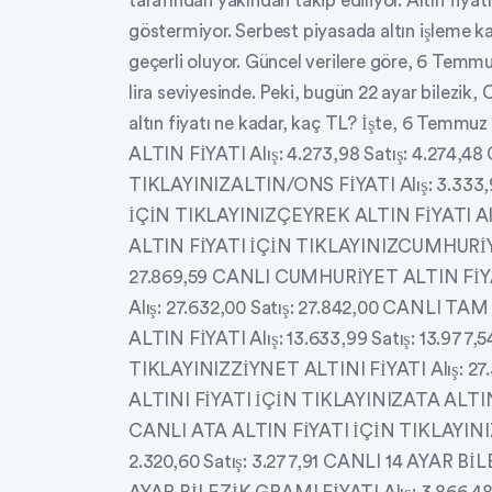
tarafından yakından takip ediliyor. Altın fiya
göstermiyor. Serbest piyasada altın işleme k
geçerli oluyor. Güncel verilere göre, 6 Temmu
lira seviyesinde. Peki, bugün 22 ayar bilezik,
altın fiyatı ne kadar, kaç TL? İşte, 6 Temmuz
ALTIN FİYATI Alış: 4.273,98 Satış: 4.274
TIKLAYINIZALTIN/ONS FİYATI Alış: 3.333,
İÇİN TIKLAYINIZÇEYREK ALTIN FİYATI Alış
ALTIN FİYATI İÇİN TIKLAYINIZCUMHURİYET 
27.869,59 CANLI CUMHURİYET ALTIN FİY
Alış: 27.632,00 Satış: 27.842,00 CANLI 
ALTIN FİYATI Alış: 13.633,99 Satış: 13.9
TIKLAYINIZZİYNET ALTINI FİYATI Alış: 27.
ALTINI FİYATI İÇİN TIKLAYINIZATA ALTIN F
CANLI ATA ALTIN FİYATI İÇİN TIKLAYINIZ
2.320,60 Satış: 3.277,91 CANLI 14 AYAR 