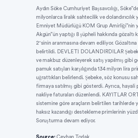
Aydın Söke Cumhuriyet Başsavcılığı, Söke”de
milyonlarca liralık sahtecilik ve dolandırıcıl
Emniyet Müdürlüğü KOM Grup Amirliği”nin yü
Akgün”ün yaptığı 8 şüpheli hakkında gözaltı ka
2″sinin aranmasına devam ediliyor. Gözaltına a
belirtildi. DEVLETİ DOLANDIRDILAR Şebeken
ve makbuz düzenleyerek satış yapılmış gibi gö
pamuk satışları karşılığında 134 milyon lira pr
uğrattıkları belirlendi. Şebeke, söz konusu s
firmaya satılmış gibi gösterdi. Ayrıca, hayali 
nakliye faturaları düzenlendi. KAYITLAR O
sistemine göre araçların belirtilen tarihlerde
haksız kazandığı destekleme primlerinin yüzde 
Soruşturma devam ediyor.
Source:
Ceyhan Torlak