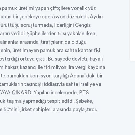
 pamuk üretimi yapan çiftçilere yönelik yüz
ık yapan bir şebekeye operasyon düzenledi. Aydın
rüttüğü soruşturmada, liderliğini Cengiz
rarı verildi. Şüphelilerden 6″sı yakalanırken,
lınanlar arasında itirafçıların da olduğu
in, üretilmeyen pamuklara sahte kantar fişi
sterdiği ortaya çıktı. Bu sayede devleti, hayali
im haksız kazancı ile 114 milyon lira vergi kaybına
ahte pamukları komisyon karşılığı Adana”daki bir
pamukların taşındığı iddiasıyla sahte irsaliye ve
RTAYA ÇIKARDI Yapılan incelemede, PTS
 yük taşıma yapmadığı tespit edildi. Şebeke,
50″sini şirket sahipleri arasında paylaştırdı.