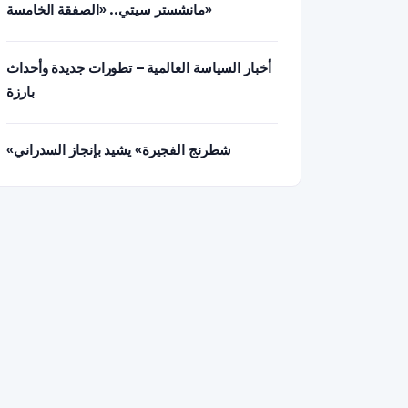
مانشستر سيتي.. «الصفقة الخامسة»
أخبار السياسة العالمية – تطورات جديدة وأحداث
بارزة
«شطرنج الفجيرة» يشيد بإنجاز السدراني