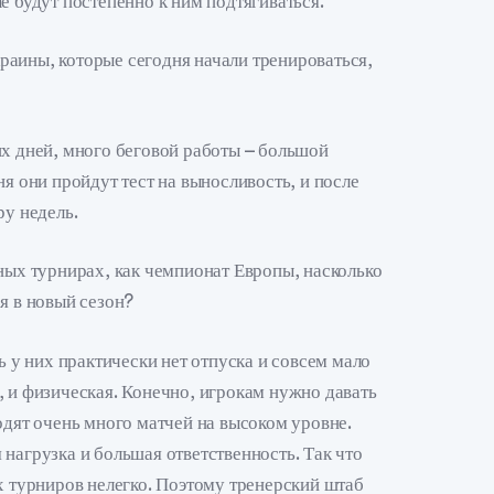
е будут постепенно к ним подтягиваться.
аины, которые сегодня начали тренироваться,
их дней, много беговой работы – большой
ня они пройдут тест на выносливость, и после
ру недель.
пных турнирах, как чемпионат Европы, насколько
я в новый сезон?
ь у них практически нет отпуска и совсем мало
, и физическая. Конечно, игрокам нужно давать
одят очень много матчей на высоком уровне.
нагрузка и большая ответственность. Так что
х турниров нелегко. Поэтому тренерский штаб