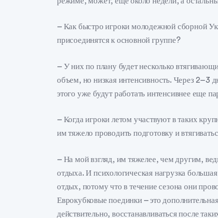
режиме, может, еще около недели, а остальны
– Как быстро игроки молодежной сборной Укр
присоединятся к основной группе?
– У них по плану будет несколько втягивающ
объем, но низкая интенсивность. Через 2–3 д
этого уже будут работать интенсивнее еще па
– Когда игроки летом участвуют в таких кру
им тяжело проводить подготовку и втягиватьс
– На мой взгляд, им тяжелее, чем другим, вед
отдыха. И психологическая нагрузка большая
отдых, потому что в течение сезона они пров
Еврокубковые поединки – это дополнительная 
действительно, восстанавливаться после таки