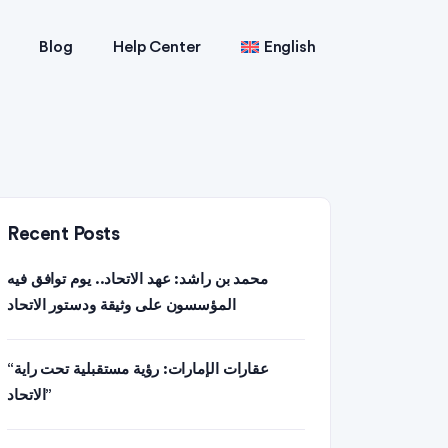
Blog
Help Center
English
Recent Posts
محمد بن راشد: عهد الاتحاد.. يوم توافق فيه
المؤسسون على وثيقة ودستور الاتحاد
“عقارات الإمارات: رؤية مستقبلية تحت راية
الاتحاد”