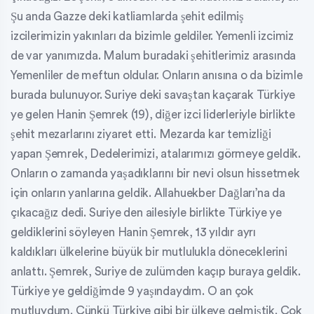
Şu anda Gazze deki katliamlarda şehit edilmiş
izcilerimizin yakınları da bizimle geldiler. Yemenli izcimiz
de var yanımızda. Malum buradaki şehitlerimiz arasında
Yemenliler de meftun oldular. Onların anısına o da bizimle
burada bulunuyor. Suriye deki savaştan kaçarak Türkiye
ye gelen Hanin Şemrek (19), diğer izci liderleriyle birlikte
şehit mezarlarını ziyaret etti. Mezarda kar temizliği
yapan Şemrek, Dedelerimizi, atalarımızı görmeye geldik.
Onların o zamanda yaşadıklarını bir nevi olsun hissetmek
için onların yanlarına geldik. Allahuekber Dağları’na da
çıkacağız dedi. Suriye den ailesiyle birlikte Türkiye ye
geldiklerini söyleyen Hanin Şemrek, 13 yıldır ayrı
kaldıkları ülkelerine büyük bir mutlulukla döneceklerini
anlattı. Şemrek, Suriye de zulümden kaçıp buraya geldik.
Türkiye ye geldiğimde 9 yaşındaydım. O an çok
mutluydum. Çünkü Türkiye gibi bir ülkeye gelmiştik. Çok