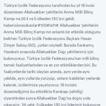
Türkiye İzcilik Federasyonu tarafından bu yıl 18 incisi
düzenlenen Allahuekber Şehitlerini Anma Milli Bilinç
Kampı na 26 il ve 5 ülkeden 130 izci geldi.
habericionecikanlar#100#left# Allahuekber Şehitlerini
Anma Milli Bilinç Kampı nın anlamlı bir etkinlik olduğunu
belirten Türkiye İzcilik Federasyonu Başkanı Hasan
Dinçer Subaşı (60), şunları söyledi: Burada Sarıkamış
Harekatı sırasında Allahuekber Dağı şehitlerimiz için
bulunuyoruz. Türkiye İzcilik Federasyonu’nun milli bilinç
temalı faaliyetlerinden ve en zor etkinliklerden biri. Bu
faaliyetlerde tarihi olayları anında, aynı yerde aynı
şekilde, aynı yollarda yürüyüp, onların kaldıkları yerlerde
kalarak, izcilerimize yaşatıyoruz. 18 incisini
düzenlediğimiz bu etkinlikte Karskapı Şehitliği
ziyaretinden sonra Allahuekber Dağı’na doğru yola
çıkacağız. 26 şehir, 5 ülkeden 130 izci liderimiz bulunuyor.