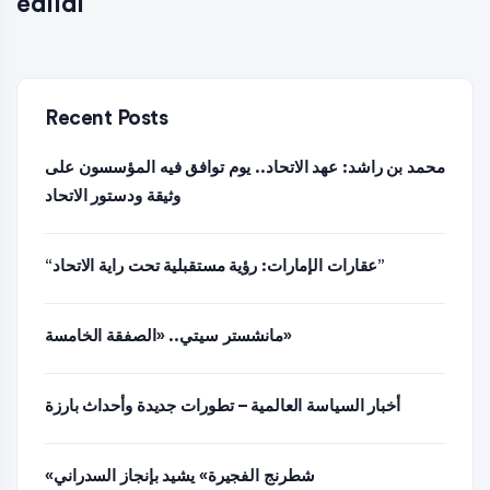
edildi
Recent Posts
محمد بن راشد: عهد الاتحاد.. يوم توافق فيه المؤسسون على
وثيقة ودستور الاتحاد
“عقارات الإمارات: رؤية مستقبلية تحت راية الاتحاد”
مانشستر سيتي.. «الصفقة الخامسة»
أخبار السياسة العالمية – تطورات جديدة وأحداث بارزة
«شطرنج الفجيرة» يشيد بإنجاز السدراني