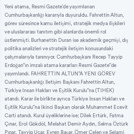
Yeni atama, Resmi Gazete’de yayımlanan
Cumhurbaşkanlığı kararıyla duyuruldu. Fahrettin Altun,
görev süresince kamu iletişimi, stratejik medya ilişkileri
ve uluslararası tanıtım gibi alanlarda önemli rol
üstlenmişti. Burhanettin Duran ise akademik geçmişi, dış
politika analizleri ve stratejik iletişim konusundaki
çalışmalarıyla tanınıyor. Cumhurbaşkanı Recep Tayyip
Erdoğan”ın imzalı atama kararları Resmi Gazete”de
yayımlandı. FAHRETTİN ALTUN”A YENİ GÖREV
Cumhurbaşkanlığı İletişim Başkanı Fahrettin Altun,
Türkiye İnsan Hakları ve Eşitlik Kurulu”na (TİHEK)
atandı. Karar ile birlikte ayrıca Türkiye İnsan Hakları ve
Eşitlik Kurulu”na İkinci Başkan olarak Muhammet Ecevit
Carti atandı. Kurul üyeliklerine ise; Dilek Ertürk, Fatma
Çınar, Erol Gökdöl, Melahat Demir Aydın, Selma Öztürk
Pınar, Tayyip Uçar, Evren Başar, Ömer Çelen ve Selami