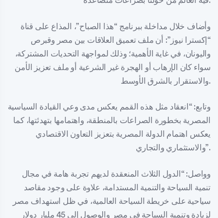
فيه العالم من حولنا بصراعات متصاعدة.
وأضاف خلال مداخلة ببرنامج “هذا الصباح”، المذاع على قناة
“إكسترا نيوز”: أن ملف تعميق العلاقات بين مصر وقبرص
واليونان، في غاية الأهمية؛ وذلك لمواجهة التحديات المشتركة،
سواء كان الإرهاب أو الهجرة غير الشرعية أو ملف تعزيز الأمن
والاستقرار بالشرق الأوسط.
وتابع: “انعقاد مثل هذه القمم يعكس مدى وعي القيادة السياسية
المصرية بخطورة الصراعات بالمنطقة، واهتمامها بتهدئتها، كما
يعكس اهتمام الدولة المصرية بتعزيز التعاون الاقتصادي
والاستثماري والتجاري”.
وواصل: “الدول الثلاث المنعقدة لديهم تجربة هامة في مجال
تنمية السياحة والتنمية المستدامة، علاوة على وجود مقاصد
سياحية على خريطة السياحة العالمية، في ظل استهداف مصر
لزيادة وتنمية السياحة في مصر والوصول إلى 45 مليار دولار