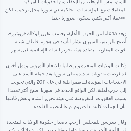
الأمن، أمس الأربعاء، إن الإعفاء من العقوبات الأمركية
للمعاملات مع المؤسسات الحاكمة في سوريا محل ترحيب، لكن
«عملا أكبر بكثير، سيكون ضروريا حتما».
وبعد 13 عاما من الحرب الأهلية، بحسب تقرير لوكالة «رويترز»،
أُطيح بالرئيس السوري بشار الأسد في هجوم خاطف شنته
قوات المعارضة بقيادة هيئة تحرير الشام الإسلامية قبل شهر.
وكانت الولايات المتحدة وبريطانيا والاتحاد الأوروبي ودول أخرى
قد فرضت عقوبات شديدة على سوريا بعد حملة الأسد على
الاحتجاجات المؤيدة للديمقراطية في عام 2011 والتي تحولت
إلى حرب أهلية، لكن الواقع الجديد في سوريا أصبح أكثر تعقيدا
بسبب العقوبات المفروضة على هيئة تحرير الشام وبعض قادتها
لأن الجماعة كانت ذات يوم فرعا لتنظيم القاعدة.
وقال بيدرسن للمجلس: أرحب بإصدار حكومة الولايات المتحدة
في الآونة الأخيرة ترخيصا عاما موقتا جديدا، لكن عملا أكبر بكثير