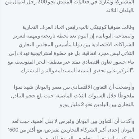
المشتركة وشارك في فعاليات المنتدي نحو 300 رجل أعمال من
البلدان الثلاثة.
وقالت صوفيا كونينكى نائب رئيس اتحاد الغرف التجارية
والصناعية اليونانية، إن اليوم يعد لحظة تاريخية ومهمة لتعزيز
الشراكات الاقتصادية بين دولنا بتأسيس المجلس التجاري
الثلاثي ليس مجرد اتفاقية، بل هو خطوة استراتيجية تهدف إلى
بناء جسور تعاون اقتصادي تمتد عبر منطقة البحر المتوسط، مع
التركيز على تحقيق التنمية المستدامة والنمو المشترك”.
وأوضحت أن التعاون الاقتصادي بين مصر واليونان شهد نموًا
ملحوظًا خلال السنوات الثلاث الماضية، حيث بلغ حجم التبادل
التجاري بين البلدين نحو 2 مليار يورو.
وأكدت أن التعاون بين اليونان وقبرص لا يقل أهمية، حيث تُعد
اليونان إحدى أكبر الشركاء التجاريين لقبرص، مع أكثر من 1500
شركة يونانية تعمل بنجاح في السوق القبرصية.