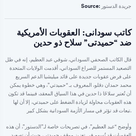
جريدة الدستور
Source:
كاتب سودانى: العقوبات الأمريكية
ضد “حميدتى” سلاح ذو حدين
قال الكاتب الصحفي السوداني، شوقي عبد العظيم، إنه في ظل
التصعيد المستمر للصراع السوداني، أقدمت الولايات المتحدة
على فرض عقوبات جديدة على قائد ميليشيا الدعم السريع
محمد حمدان دقلو، المعروف بـ “حميدتي”، وهي خطوة يمكن
أن تُعتبر سلاحًا ذا حدين في هذا السياق المعقد، فبينما قد تكون
هذه العقوبات محاولة لزيادة الضغط على حميدتي، إلا أن لها
تبعات قد تؤثر في مسار الأزمة السودانية بشكل كبير.
وأوضح “عبد العظيم”، في تصريحات خاصة لـ”الدستور”، أن هذه
العقوبات قد تُسهم في تعزيز موقف حميدتي، حيث أن تصعيد