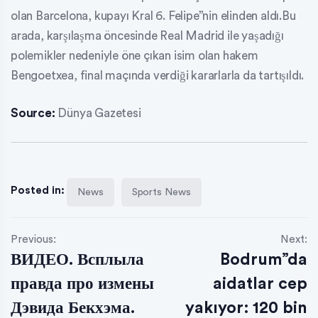
olan Barcelona, kupayı Kral 6. Felipe”nin elinden aldı.Bu
arada, karşılaşma öncesinde Real Madrid ile yaşadığı
polemikler nedeniyle öne çıkan isim olan hakem
Bengoetxea, final maçında verdiği kararlarla da tartışıldı.
Source:
Dünya Gazetesi
Posted in:
News
Sports News
Previous:
Next:
ВИДЕО. Всплыла
Bodrum”da
правда про измены
aidatlar cep
Дэвида Бекхэма.
yakıyor: 120 bin