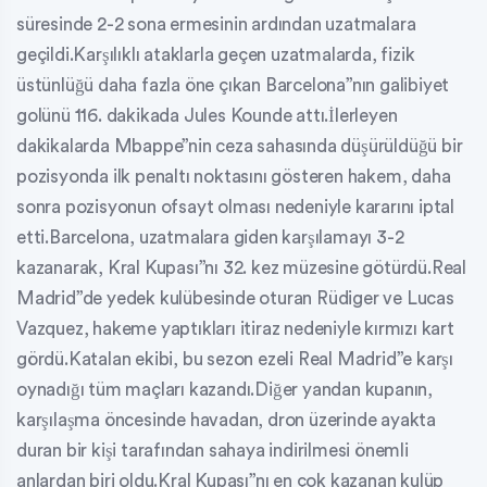
süresinde 2-2 sona ermesinin ardından uzatmalara
geçildi.Karşılıklı ataklarla geçen uzatmalarda, fizik
üstünlüğü daha fazla öne çıkan Barcelona”nın galibiyet
golünü 116. dakikada Jules Kounde attı.İlerleyen
dakikalarda Mbappe”nin ceza sahasında düşürüldüğü bir
pozisyonda ilk penaltı noktasını gösteren hakem, daha
sonra pozisyonun ofsayt olması nedeniyle kararını iptal
etti.Barcelona, uzatmalara giden karşılamayı 3-2
kazanarak, Kral Kupası”nı 32. kez müzesine götürdü.Real
Madrid”de yedek kulübesinde oturan Rüdiger ve Lucas
Vazquez, hakeme yaptıkları itiraz nedeniyle kırmızı kart
gördü.Katalan ekibi, bu sezon ezeli Real Madrid”e karşı
oynadığı tüm maçları kazandı.Diğer yandan kupanın,
karşılaşma öncesinde havadan, dron üzerinde ayakta
duran bir kişi tarafından sahaya indirilmesi önemli
anlardan biri oldu.Kral Kupası”nı en çok kazanan kulüp