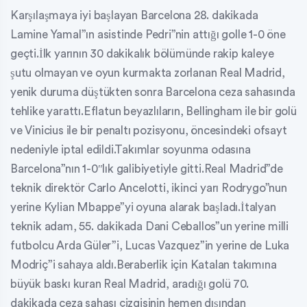
Karşılaşmaya iyi başlayan Barcelona 28. dakikada
Lamine Yamal”ın asistinde Pedri”nin attığı golle 1-0 öne
geçti.İlk yarının 30 dakikalık bölümünde rakip kaleye
şutu olmayan ve oyun kurmakta zorlanan Real Madrid,
yenik duruma düştükten sonra Barcelona ceza sahasında
tehlike yarattı.Eflatun beyazlıların, Bellingham ile bir golü
ve Vinicius ile bir penaltı pozisyonu, öncesindeki ofsayt
nedeniyle iptal edildi.Takımlar soyunma odasına
Barcelona”nın 1-0″lık galibiyetiyle gitti.Real Madrid”de
teknik direktör Carlo Ancelotti, ikinci yarı Rodrygo”nun
yerine Kylian Mbappe”yi oyuna alarak başladı.İtalyan
teknik adam, 55. dakikada Dani Ceballos”un yerine milli
futbolcu Arda Güler”i, Lucas Vazquez”in yerine de Luka
Modriç”i sahaya aldı.Beraberlik için Katalan takımına
büyük baskı kuran Real Madrid, aradığı golü 70.
dakikada ceza sahası çizgisinin hemen dışından