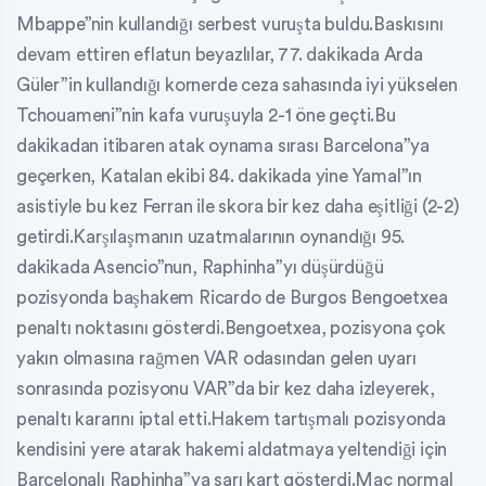
Mbappe”nin kullandığı serbest vuruşta buldu.Baskısını
devam ettiren eflatun beyazlılar, 77. dakikada Arda
Güler”in kullandığı kornerde ceza sahasında iyi yükselen
Tchouameni”nin kafa vuruşuyla 2-1 öne geçti.Bu
dakikadan itibaren atak oynama sırası Barcelona”ya
geçerken, Katalan ekibi 84. dakikada yine Yamal”ın
asistiyle bu kez Ferran ile skora bir kez daha eşitliği (2-2)
getirdi.Karşılaşmanın uzatmalarının oynandığı 95.
dakikada Asencio”nun, Raphinha”yı düşürdüğü
pozisyonda başhakem Ricardo de Burgos Bengoetxea
penaltı noktasını gösterdi.Bengoetxea, pozisyona çok
yakın olmasına rağmen VAR odasından gelen uyarı
sonrasında pozisyonu VAR”da bir kez daha izleyerek,
penaltı kararını iptal etti.Hakem tartışmalı pozisyonda
kendisini yere atarak hakemi aldatmaya yeltendiği için
Barcelonalı Raphinha”ya sarı kart gösterdi.Maç normal