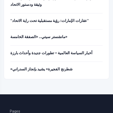
وثيقة ودستور الاتحاد
“عقارات الإمارات: رؤية مستقبلية تحت راية الاتحاد”
مانشستر سيتي.. «الصفقة الخامسة»
أخبار السياسة العالمية – تطورات جديدة وأحداث بارزة
«شطرنج الفجيرة» يشيد بإنجاز السدراني
Pages