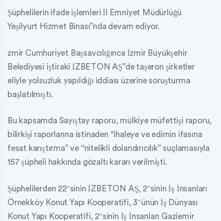
Şüphelilerin ifade işlemleri İl Emniyet Müdürlüğü
Yeşilyurt Hizmet Binası”nda devam ediyor.
zmir Cumhuriyet Başsavcılığınca İzmir Büyükşehir
Belediyesi iştiraki İZBETON AŞ”de taşeron şirketler
eliyle yolsuzluk yapıldığı iddiası üzerine soruşturma
başlatılmıştı.
Bu kapsamda Sayıştay raporu, mülkiye müfettişi raporu,
bilirkişi raporlarına istinaden “ihaleye ve edimin ifasına
fesat karıştırma” ve “nitelikli dolandırıcılık” suçlamasıyla
157 şüpheli hakkında gözaltı kararı verilmişti.
Şüphelilerden 22″sinin İZBETON AŞ, 2″sinin İş İnsanları
Örnekköy Konut Yapı Kooperatifi, 3″ünün İş Dünyası
Konut Yapı Kooperatifi, 2″sinin İş İnsanları Gaziemir