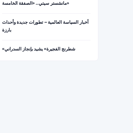
مانشستر سيتي.. «الصفقة الخامسة»
أخبار السياسة العالمية – تطورات جديدة وأحداث
بارزة
«شطرنج الفجيرة» يشيد بإنجاز السدراني