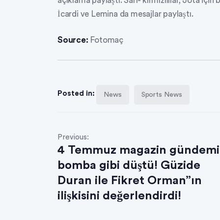
açıklama paylaştı. Sarı- kırmızılılar, Jota için
İcardi ve Lemina da mesajlar paylaştı.
Source:
Fotomaç
Posted in:
News
Sports News
Previous:
4 Temmuz magazin gündem
bomba gibi düştü! Güzide
Duran ile Fikret Orman”ın
ilişkisini değerlendirdi!