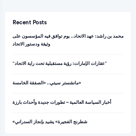
Recent Posts
محمد بن راشد: عهد الاتحاد.. يوم توافق فيه المؤسسون على
وثيقة ودستور الاتحاد
“عقارات الإمارات: رؤية مستقبلية تحت راية الاتحاد”
مانشستر سيتي.. «الصفقة الخامسة»
أخبار السياسة العالمية – تطورات جديدة وأحداث بارزة
«شطرنج الفجيرة» يشيد بإنجاز السدراني