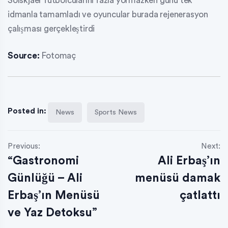
Solskjaer futbolcularını fazla yormazken günü tek
idmanla tamamladı ve oyuncular burada rejenerasyon
çalışması gerçekleştirdi
Source:
Fotomaç
Posted in:
News
Sports News
Previous:
Next:
“Gastronomi
Ali Erbaş’ın
Günlüğü – Ali
menüsü damak
Erbaş’ın Menüsü
çatlattı
ve Yaz Detoksu”