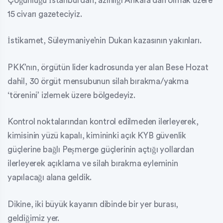
Çoğunluğu İstanbul’dan, azınlığı Ankara’dan olmak üzere
15 civarı gazeteciyiz.
İstikamet, Süleymaniye’nin Dukan kazasının yakınları.
PKK’nın, örgütün lider kadrosunda yer alan Bese Hozat
dahil, 30 örgüt mensubunun silah bırakma/yakma
‘törenini’ izlemek üzere bölgedeyiz.
Kontrol noktalarından kontrol edilmeden ilerleyerek,
kimisinin yüzü kapalı, kimininki açık KYB güvenlik
güçlerine bağlı Peşmerge güçlerinin açtığı yollardan
ilerleyerek açıklama ve silah bırakma eyleminin
yapılacağı alana geldik.
Dikine, iki büyük kayanın dibinde bir yer burası,
geldiğimiz yer.