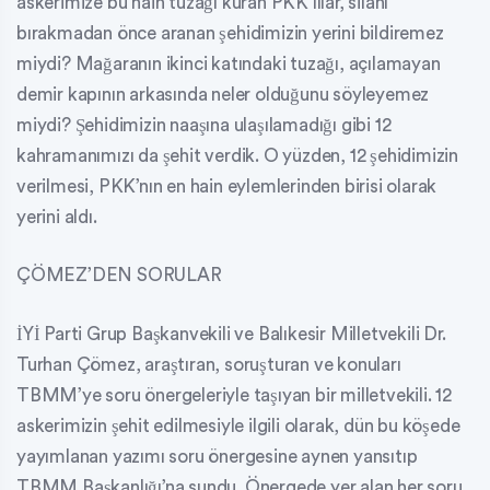
askerimize bu hain tuzağı kuran PKK’lılar, silahı
bırakmadan önce aranan şehidimizin yerini bildiremez
miydi? Mağaranın ikinci katındaki tuzağı, açılamayan
demir kapının arkasında neler olduğunu söyleyemez
miydi? Şehidimizin naaşına ulaşılamadığı gibi 12
kahramanımızı da şehit verdik. O yüzden, 12 şehidimizin
verilmesi, PKK’nın en hain eylemlerinden birisi olarak
yerini aldı.
ÇÖMEZ’DEN SORULAR
İYİ Parti Grup Başkanvekili ve Balıkesir Milletvekili Dr.
Turhan Çömez, araştıran, soruşturan ve konuları
TBMM’ye soru önergeleriyle taşıyan bir milletvekili. 12
askerimizin şehit edilmesiyle ilgili olarak, dün bu köşede
yayımlanan yazımı soru önergesine aynen yansıtıp
TBMM Başkanlığı’na sundu. Önergede yer alan her soru