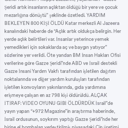
Şeridi artık insanların açlıktan öldüğü bir yere ve çocuk
mezarlığına dönüştü” şeklinde özetledi. YARDIM
BEKLEYEN 800 KİŞİ ÖLDÜ Katar merkezli Al Jazeera
kanalındaki haberde de “Açlık artık oldukça belirgin. Her
yerde açlık belirtileri var. İnsanlar yeterince yemek
yemedikleri için sokaklarda aç ve baygın yatıyor”
sözlerine yer verildi. Öte yandan BM İnsan Hakları Ofisi
verilerine göre Gazze Şeridi”nde ABD ve İsrail destekli
Gazze İnsani Yardım Vakfı tarafından işletilen dağıtım
noktalarında ve diğer yardım kuruluşları tarafından
işletilen konvoyların yakınlarında, gıda yardımına
erişmeye çalışan en az 798 kişi öldürüldü. ALÇAK
İTİRAF: VİDEO OYUNU GİBİ ÖLDÜRDÜK İsrail”de
yayın yapan “+972 Magazine”in araştırma haberinde,
İsrail ordusunun, soykırım yaptığı Gazze Şeridi”nde her
birine el bombaları yerleştirilmiş piyasadaki Çin üretimi