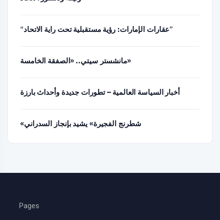
“عقارات الإمارات: رؤية مستقبلية تحت راية الاتحاد”
مانشستر سيتي.. «الصفقة الخامسة»
أخبار السياسة العالمية – تطورات جديدة وأحداث بارزة
«شطرنج الفجيرة» يشيد بإنجاز السدراني
Pages