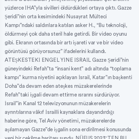
yüzlerce İHA”yla sivilleri öldürdükleri ortaya çıktı. Gazze
Şeridi”nin orta kesimindeki Nusayrat Mülteci
Kampı”ndaki saldırılara katılan asker H., “Bu teknoloji,
öldürmeyi çok daha steril hale getirdi. Bir video oyunu
gibi. Ekranın ortasında bir artı işareti var ve bir video
görüntüsü görüyorsunuz” ifadelerini kullandı.
ATEŞKESTEKİ ENGEL YİNE İSRAİL Gazze Şeridi”nin
güneyindeki Refah”ta “insani kent” adı altında “toplama
kampı” kurma niyetini açıklayan İsrail, Katar”ın başkenti
Doha”da devam eden ateşkes müzakerelerinde
Refah”taki işgali devam ettirme ısrarını sürdürüyor.
İsrail”in Kanal 12 televizyonunun müzakerelerin
ayrıntılarına vâkıf İsrailli kaynaklara dayandırdığı
haberine göre, Tel Aviv yönetimi, müzakerelerde
aşılamayan Gazze”de işgalin sona erdirilmesi konusunda
yeni bir çekilme haritası sundu. NÜFUS 2023″TEN BU