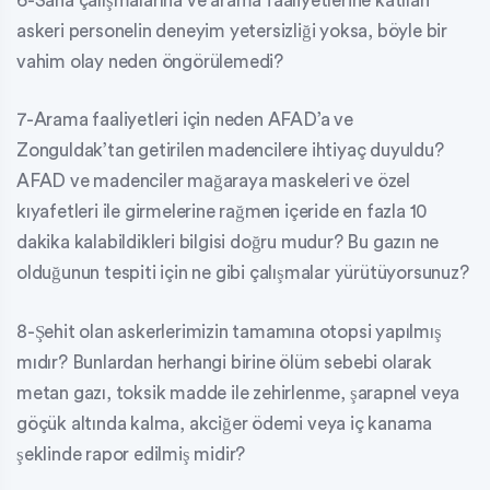
6-Saha çalışmalarına ve arama faaliyetlerine katılan
askeri personelin deneyim yetersizliği yoksa, böyle bir
vahim olay neden öngörülemedi?
7-Arama faaliyetleri için neden AFAD’a ve
Zonguldak’tan getirilen madencilere ihtiyaç duyuldu?
AFAD ve madenciler mağaraya maskeleri ve özel
kıyafetleri ile girmelerine rağmen içeride en fazla 10
dakika kalabildikleri bilgisi doğru mudur? Bu gazın ne
olduğunun tespiti için ne gibi çalışmalar yürütüyorsunuz?
8-Şehit olan askerlerimizin tamamına otopsi yapılmış
mıdır? Bunlardan herhangi birine ölüm sebebi olarak
metan gazı, toksik madde ile zehirlenme, şarapnel veya
göçük altında kalma, akciğer ödemi veya iç kanama
şeklinde rapor edilmiş midir?