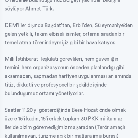
O nedenle bulunduğumuz bölgeyi yakından bildiğini
söylüyor Ahmet Türk.
DEM’liler dışında Bağdat’tan, Erbil’den, Süleymaniye’den
gelen yetkili, takım elbiseli isimler, ortama sıradan bir
temel atma törenindeymişiz gibi bir hava katıyor.
Milli İstihbarat Teşkilatı görevlileri, hem güvenliğin
temini, hem organizasyonun önceden planlandığı gibi
aksamadan, sapmadan harfiyen uygulanması anlamında
titiz, dikkatli ve profesyonel bir şekilde içinde
bulunduğumuz ortamı yönetiyorlar.
Saatler 11.20’yi gösterdiğinde Bese Hozat önde olmak
üzere 15’i kadın, 15’i erkek toplam 30 PKK militanı az
ileride bizim göremediğimiz mağaradan (Terör amaçlı
kullanılmayan, turizme açık bir mağara imiş burası)