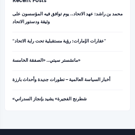
Recent Posts
محمد بن راشد: عهد الاتحاد.. يوم توافق فيه المؤسسون على
وثيقة ودستور الاتحاد
“عقارات الإمارات: رؤية مستقبلية تحت راية الاتحاد”
مانشستر سيتي.. «الصفقة الخامسة»
أخبار السياسة العالمية – تطورات جديدة وأحداث بارزة
«شطرنج الفجيرة» يشيد بإنجاز السدراني