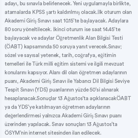
adayı, bu sınavla belirlenecek. Yeni uygulamayla birlikte,
atamalarda KPSS şartı kaldırılmış olacak.İlk oturum olan
Akademi Giriş Sınavı saat 10.15’te başlayacak. Adaylara
80 soru yöneltilecek. İkinci oturum ise saat 14.45’te
başlayacak ve adaylar Öğretmenlik Alan Bilgisi Testi
(ÖABT) kapsamında 50 soruya yanıt verecek.Sınav;
sözel ve sayısal yetenek, tarih, coğrafya, eğitimin
temelleri ile Türk milli eğitim sistemi ve ilgili mevzuat
konularını kapsıyor. Alanı dil olan öğretmen adaylarının
puanı, Akademi Giriş Sınavı ile Yabancı Dil Bilgisi Seviye
Tespit Sınavı (YDS) puanlarının yüzde 50’si alınarak
hesaplanacak.Sonuçlar 13 Ağustos’ta açıklanacakÖABT
ya da YDS’ye katılmayan öğretmen adaylarının
değerlendirmesi yalnızca Akademi Giriş Sınavı puanı
üzerinden yapılacak. Sınav sonuçları 13 Ağustos’ta
ÖSYM’nin internet sitesinden ilan edilecek.