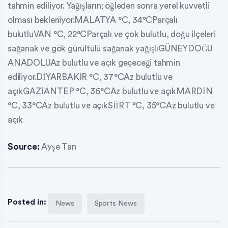
tahmin ediliyor. Yağışların; öğleden sonra yerel kuvvetli
olması bekleniyor.MALATYA °C, 34°CParçalı
bulutluVAN °C, 22°CParçalı ve çok bulutlu, doğu ilçeleri
sağanak ve gök gürültülü sağanak yağışlıGÜNEYDOĞU
ANADOLUAz bulutlu ve açık geçeceği tahmin
ediliyor.DİYARBAKIR °C, 37°CAz bulutlu ve
açıkGAZİANTEP °C, 36°CAz bulutlu ve açıkMARDİN
°C, 33°CAz bulutlu ve açıkSİİRT °C, 35°CAz bulutlu ve
açık
Source:
Ayşe Tan
Posted in:
News
Sports News