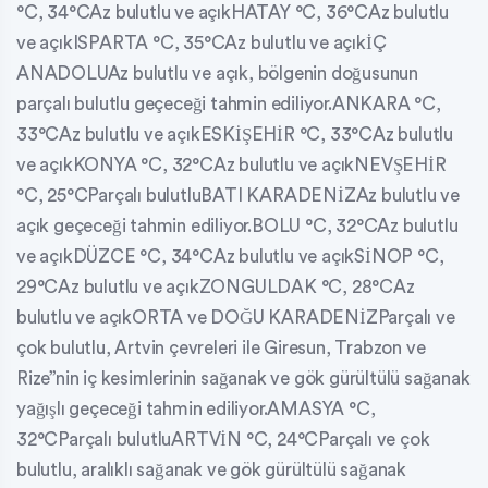
°C, 34°CAz bulutlu ve açıkHATAY °C, 36°CAz bulutlu
ve açıkISPARTA °C, 35°CAz bulutlu ve açıkİÇ
ANADOLUAz bulutlu ve açık, bölgenin doğusunun
parçalı bulutlu geçeceği tahmin ediliyor.ANKARA °C,
33°CAz bulutlu ve açıkESKİŞEHİR °C, 33°CAz bulutlu
ve açıkKONYA °C, 32°CAz bulutlu ve açıkNEVŞEHİR
°C, 25°CParçalı bulutluBATI KARADENİZAz bulutlu ve
açık geçeceği tahmin ediliyor.BOLU °C, 32°CAz bulutlu
ve açıkDÜZCE °C, 34°CAz bulutlu ve açıkSİNOP °C,
29°CAz bulutlu ve açıkZONGULDAK °C, 28°CAz
bulutlu ve açıkORTA ve DOĞU KARADENİZParçalı ve
çok bulutlu, Artvin çevreleri ile Giresun, Trabzon ve
Rize”nin iç kesimlerinin sağanak ve gök gürültülü sağanak
yağışlı geçeceği tahmin ediliyor.AMASYA °C,
32°CParçalı bulutluARTVİN °C, 24°CParçalı ve çok
bulutlu, aralıklı sağanak ve gök gürültülü sağanak