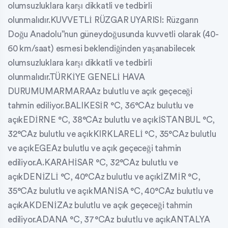
olumsuzluklara karşı dikkatli ve tedbirli
olunmalıdır.KUVVETLİ RÜZGAR UYARISI: Rüzgarın
Doğu Anadolu”nun güneydoğusunda kuvvetli olarak (40-
60 km/saat) esmesi beklendiğinden yaşanabilecek
olumsuzluklara karşı dikkatli ve tedbirli
olunmalıdır.TÜRKİYE GENELİ HAVA
DURUMUMARMARAAz bulutlu ve açık geçeceği
tahmin ediliyor.BALIKESİR °C, 36°CAz bulutlu ve
açıkEDİRNE °C, 38°CAz bulutlu ve açıkİSTANBUL °C,
32°CAz bulutlu ve açıkKIRKLARELİ °C, 35°CAz bulutlu
ve açıkEGEAz bulutlu ve açık geçeceği tahmin
ediliyor.A.KARAHİSAR °C, 32°CAz bulutlu ve
açıkDENİZLİ °C, 40°CAz bulutlu ve açıkİZMİR °C,
35°CAz bulutlu ve açıkMANİSA °C, 40°CAz bulutlu ve
açıkAKDENİZAz bulutlu ve açık geçeceği tahmin
ediliyor.ADANA °C, 37°CAz bulutlu ve açıkANTALYA