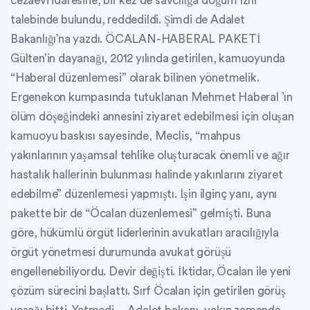
cezaevi idaresine, bir kez de savcılığa doğum izni
talebinde bulundu, reddedildi. Şimdi de Adalet
Bakanlığı’na yazdı. ÖCALAN-HABERAL PAKETİ
Gülten’in dayanağı, 2012 yılında getirilen, kamuoyunda
“Haberal düzenlemesi” olarak bilinen yönetmelik.
Ergenekon kumpasında tutuklanan Mehmet Haberal ’ın
ölüm döşeğindeki annesini ziyaret edebilmesi için oluşan
kamuoyu baskısı sayesinde, Meclis, “mahpus
yakınlarının yaşamsal tehlike oluşturacak önemli ve ağır
hastalık hallerinin bulunması halinde yakınlarını ziyaret
edebilme” düzenlemesi yapmıştı. İşin ilginç yanı, aynı
pakette bir de “Öcalan düzenlemesi” gelmişti. Buna
göre, hükümlü örgüt liderlerinin avukatları aracılığıyla
örgüt yönetmesi durumunda avukat görüşü
engellenebiliyordu. Devir değişti. İktidar, Öcalan ile yeni
çözüm sürecini başlattı. Sırf Öcalan için getirilen görüş