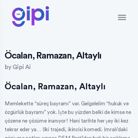
Öcalan, Ramazan, Altaylı
by
Gipi Ai
Öcalan, Ramazan, Altaylı
Memlekette “süreç bayramı” var. Gelgelelim “hukuk ve
özgürlük bayramı” yok. İşte bu yüzden belki de kimse ne
çözene ne çözüme inanıyor! Hani tarihte her şey iki kez
tekrar eder ya… İlki trajedi, ikincisi komedi. İmralı’daki