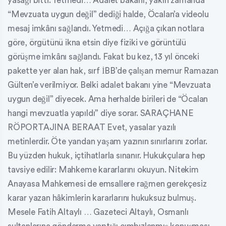
yasağı bitti. Yetmedi… Adalet bakanı, yakın zamanda
“Mevzuata uygun değil” dediği halde, Öcalan’a videolu
mesaj imkânı sağlandı. Yetmedi… Açığa çıkan notlara
göre, örgütünü ikna etsin diye fiziki ve görüntülü
görüşme imkânı sağlandı. Fakat bu kez, 13 yıl önceki
pakette yer alan hak, sırf İBB’de çalışan memur Ramazan
Gülten’e verilmiyor. Belki adalet bakanı yine “Mevzuata
uygun değil” diyecek. Ama herhalde birileri de “Öcalan
hangi mevzuatla yapıldı” diye sorar. SARAÇHANE
RÖPORTAJINA BERAAT Evet, yasalar yazılı
metinlerdir. Öte yandan yaşam yazının sınırlarını zorlar.
Bu yüzden hukuk, içtihatlarla sınanır. Hukukçulara hep
tavsiye edilir: Mahkeme kararlarını okuyun. Nitekim
Anayasa Mahkemesi de emsallere rağmen gerekçesiz
karar yazan hâkimlerin kararlarını hukuksuz bulmuş.
Mesele Fatih Altaylı … Gazeteci Altaylı, Osmanlı