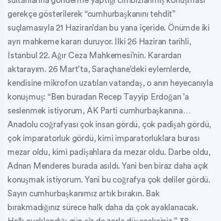
sultanlarına gönderme yaptığı cımbızlanmış konuşması
gerekçe gösterilerek “cumhurbaşkanını tehdit”
suçlamasıyla 21 Haziran’dan bu yana içeride. Önümde iki
ayrı mahkeme kararı duruyor. İlki 26 Haziran tarihli,
İstanbul 22. Ağır Ceza Mahkemesi’nin. Karardan
aktarayım. 26 Mart’ta, Saraçhane’deki eylemlerde,
kendisine mikrofon uzatılan vatandaş, o anın heyecanıyla
konuşmuş: “Ben buradan Recep Tayyip Erdoğan ’a
seslenmek istiyorum, AK Parti cumhurbaşkanına…
Anadolu coğrafyası çok insan gördü, çok padişah gördü,
çok imparatorluk gördü, kimi imparatorluklara burası
mezar oldu, kimi padişahlara da mezar oldu. Darbe oldu,
Adnan Menderes burada asıldı. Yani ben biraz daha açık
konuşmak istiyorum. Yani bu coğrafya çok deliler gördü.
Sayın cumhurbaşkanımız artık bırakın. Bak
bırakmadığınız sürece halk daha da çok ayaklanacak.