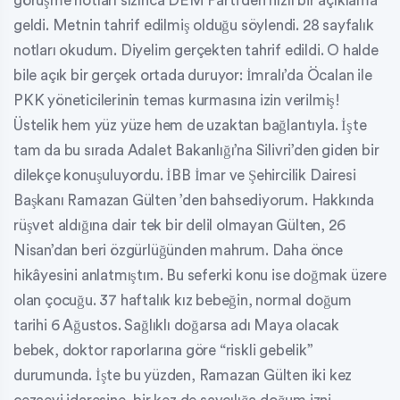
görüşme notları sızınca DEM Parti’den hızlı bir açıklama
geldi. Metnin tahrif edilmiş olduğu söylendi. 28 sayfalık
notları okudum. Diyelim gerçekten tahrif edildi. O halde
bile açık bir gerçek ortada duruyor: İmralı’da Öcalan ile
PKK yöneticilerinin temas kurmasına izin verilmiş!
Üstelik hem yüz yüze hem de uzaktan bağlantıyla. İşte
tam da bu sırada Adalet Bakanlığı’na Silivri’den giden bir
dilekçe konuşuluyordu. İBB İmar ve Şehircilik Dairesi
Başkanı Ramazan Gülten ’den bahsediyorum. Hakkında
rüşvet aldığına dair tek bir delil olmayan Gülten, 26
Nisan’dan beri özgürlüğünden mahrum. Daha önce
hikâyesini anlatmıştım. Bu seferki konu ise doğmak üzere
olan çocuğu. 37 haftalık kız bebeğin, normal doğum
tarihi 6 Ağustos. Sağlıklı doğarsa adı Maya olacak
bebek, doktor raporlarına göre “riskli gebelik”
durumunda. İşte bu yüzden, Ramazan Gülten iki kez