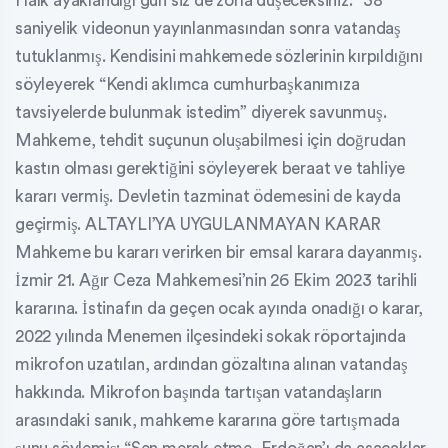
Halk ayaklandığı gün siz de zorla düşeceksiniz.” 38
saniyelik videonun yayınlanmasından sonra vatandaş
tutuklanmış. Kendisini mahkemede sözlerinin kırpıldığını
söyleyerek “Kendi aklımca cumhurbaşkanımıza
tavsiyelerde bulunmak istedim” diyerek savunmuş.
Mahkeme, tehdit suçunun oluşabilmesi için doğrudan
kastın olması gerektiğini söyleyerek beraat ve tahliye
kararı vermiş. Devletin tazminat ödemesini de kayda
geçirmiş. ALTAYLI’YA UYGULANMAYAN KARAR
Mahkeme bu kararı verirken bir emsal karara dayanmış.
İzmir 21. Ağır Ceza Mahkemesi’nin 26 Ekim 2023 tarihli
kararına. İstinafın da geçen ocak ayında onadığı o karar,
2022 yılında Menemen ilçesindeki sokak röportajında
mikrofon uzatılan, ardından gözaltına alınan vatandaş
hakkında. Mikrofon başında tartışan vatandaşların
arasındaki sanık, mahkeme kararına göre tartışmada