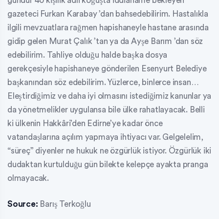
gündür 40 kişilik adli koğuşta iddianame bekleyen
gazeteci Furkan Karabay ’dan bahsedebilirim. Hastalıkla
ilgili mevzuatlara rağmen hapishaneyle hastane arasında
gidip gelen Murat Çalık ’tan ya da Ayşe Barım ’dan söz
edebilirim. Tahliye olduğu halde başka dosya
gerekçesiyle hapishaneye gönderilen Esenyurt Belediye
başkanından söz edebilirim. Yüzlerce, binlerce insan…
Eleştirdiğimiz ve daha iyi olmasını istediğimiz kanunlar ya
da yönetmelikler uygulansa bile ülke rahatlayacak. Belli
ki ülkenin Hakkâri’den Edirne’ye kadar önce
vatandaşlarına açılım yapmaya ihtiyacı var. Gelgelelim,
“süreç” diyenler ne hukuk ne özgürlük istiyor. Özgürlük iki
dudaktan kurtulduğu gün bilekte kelepçe ayakta pranga
olmayacak.
Source:
Barış Terkoğlu