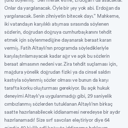
şunu söylemiş: “Sen merak etme, Erdoğan’ı da asacaklar.
Onlar da yargılanacak. Öyle bir şey yok abi. Erdoğan da
yargılanacak. Senin zihniyetin bitecek dayı.” Mahkeme,
iki vatandaşın karşılıklı atışması sırasında söylenen
sözlerin, doğrudan doğruya cumhurbaşkanını tehdit
etmek için söylenmediğine dayanarak beraat kararı
vermiş. Fatih Altaylı’nın programda söyledikleriyle
karşılaştırılamayacak kadar ağır ve açık bu sözlerin
beraat almasının nedeni var. Zira tehdit suçlaması için,
mağdura yönelik doğrudan fiziki ya da cinsel saldırı
kastıyla söylenmiş sözler olması ve bunun da karşı
tarafta korku oluşturması gerekiyor. Bu açık hukuk
deneyimi Altaylı’ya uygulanmadığı gibi, 29 saniyelik
cımbızlanmış sözlerden tutuklanan Altaylı’nın birkaç
saatte hazırlanabilecek iddianamesi neredeyse bir aydır
hazırlanamadı! Size sırf savcıları eleştiriyor diye 64