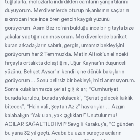
tuğlalarla, molozlarla indirdikleri camların şangırtılarını
duyuyorum. Merdivenlerde oturup nişanlısının saçlarını
sıkıntıdan ince ince ören gencin kaygılı yüzünü
görüyorum. Asım Bezirci’nin bulduğu ince bir çıtayla bize
şakalar yaptığını anımsıyorum. Merdivenlerde barikat
kuran arkadaşların sabırlı, gergin, umarsız bekleyişini
görüyorum her 2 Temmuz’da. Metin Altıok’un elindeki
fırçayla ortalıkta dolaştığını, Uğur Kaynar’ın düşünceli
yüzünü, Behçet Aysan’ın kendi içine dönük bakışlarını
görüyorum… Sonu belirsiz bir bekleyişimizi anımsıyorum.
Sonra kulaklarımızda şeriat çığlıkları; “Cumhuriyet
burada kuruldu, burada yıkılacak”, “Şeriat gelecek laiklik
bitecek”, “Hain vali, Şeytan Aziz” haykırışları… Azgın
kalabalığın “Yak ulan, yak çığlıkları!” Unutulur mu!
ACILAR SAĞALTILDI MI? Sevgili Karakuş’a, “O günden
bu yana 32 yıl geçti. Acaba bu uzun süreçte acıların