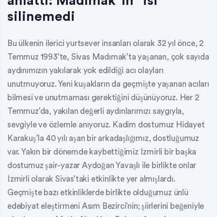
anlattı: Madımak”ın “isi”
silinemedi
Bu ülkenin ilerici yurtsever insanları olarak 32 yıl önce, 2
Temmuz 1993’te, Sivas Madımak’ta yaşanan, çok sayıda
aydınımızın yakılarak yok edildiği acı olayları
unutmuyoruz. Yeni kuşakların da geçmişte yaşanan acıları
bilmesi ve unutmaması gerektiğini düşünüyoruz. Her 2
Temmuz’da, yakılan değerli aydınlarımızı saygıyla,
sevgiyle ve özlemle anıyoruz. Kadim dostumuz Hidayet
Karakuş’la 40 yılı aşan bir arkadaşlığımız, dostluğumuz
var. Yakın bir dönemde kaybettiğimiz İzmirli bir başka
dostumuz şair-yazar Aydoğan Yavaşlı ile birlikte onlar
İzmirli olarak Sivas’taki etkinlikte yer almışlardı.
Geçmişte bazı etkinliklerde birlikte olduğumuz ünlü
edebiyat eleştirmeni Asım Bezirci’nin; şiirlerini beğeniyle