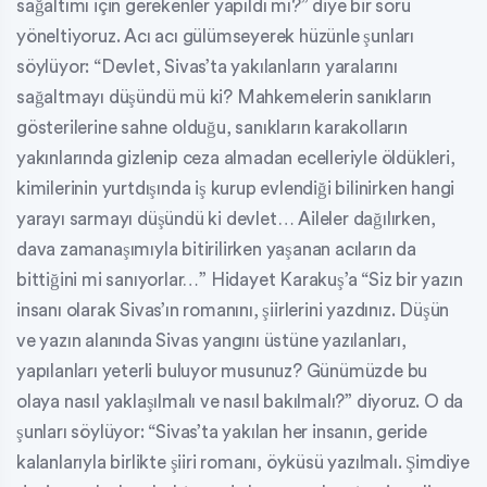
sağaltımı için gerekenler yapıldı mı?” diye bir soru
yöneltiyoruz. Acı acı gülümseyerek hüzünle şunları
söylüyor: “Devlet, Sivas’ta yakılanların yaralarını
sağaltmayı düşündü mü ki? Mahkemelerin sanıkların
gösterilerine sahne olduğu, sanıkların karakolların
yakınlarında gizlenip ceza almadan ecelleriyle öldükleri,
kimilerinin yurtdışında iş kurup evlendiği bilinirken hangi
yarayı sarmayı düşündü ki devlet… Aileler dağılırken,
dava zamanaşımıyla bitirilirken yaşanan acıların da
bittiğini mi sanıyorlar…” Hidayet Karakuş’a “Siz bir yazın
insanı olarak Sivas’ın romanını, şiirlerini yazdınız. Düşün
ve yazın alanında Sivas yangını üstüne yazılanları,
yapılanları yeterli buluyor musunuz? Günümüzde bu
olaya nasıl yaklaşılmalı ve nasıl bakılmalı?” diyoruz. O da
şunları söylüyor: “Sivas’ta yakılan her insanın, geride
kalanlarıyla birlikte şiiri romanı, öyküsü yazılmalı. Şimdiye