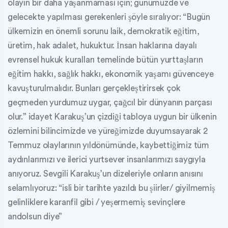
olayın bir daha yaşanmaması için; günümüzde ve
gelecekte yapılması gerekenleri şöyle sıralıyor: “Bugün
ülkemizin en önemli sorunu laik, demokratik eğitim,
üretim, hak adalet, hukuktur. İnsan haklarına dayalı
evrensel hukuk kuralları temelinde bütün yurttaşların
eğitim hakkı, sağlık hakkı, ekonomik yaşamı güvenceye
kavuşturulmalıdır. Bunları gerçekleştirirsek çok
geçmeden yurdumuz uygar, çağcıl bir dünyanın parçası
olur.” idayet Karakuş’un çizdiği tabloya uygun bir ülkenin
özlemini bilincimizde ve yüreğimizde duyumsayarak 2
Temmuz olaylarının yıldönümünde, kaybettiğimiz tüm
aydınlarımızı ve ilerici yurtsever insanlarımızı saygıyla
anıyoruz. Sevgili Karakuş’un dizeleriyle onların anısını
selamlıyoruz: “isli bir tarihte yazıldı bu şiirler/ giyilmemiş
gelinliklere karanfil gibi / yeşermemiş sevinçlere
andolsun diye”