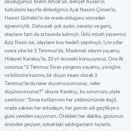
okuduğumuz Metin Altıok’un, Behçet Aysan’ın;
türkülerini keyifle dinlediğimiz Aşık Nesimi Çimen’in,
Hasret Gültekin’in de orada olduğunu sonradan
öğrenmiştik. Daha pek çok aydın, sanatçı ve genç,
olayların tam da ortasında kalmıştı. Ünlü mizah yazarımız
Aziz Nesin ise, olayların boy hedefi yapılmıştı. İşte yıllar
sonra yine bir 2 Temmuz’da, Madımak olayını yaşamış
Hidayet Karakuş’la, 32 yıl öncesini konuşuyoruz. Ona ilk
sorumuz “2 Temmuz Sivas yangınını yaşamış, yüreğine
ve bilincine kazımış bir düşün insanı olarak 2
Temmuz’larda neler duyumsuyorsunuz, neler
düşünüyorsunuz?” oluyor. Karakuş, bu sorumuzu şöyle
yanıtlıyor: “Sivas katliamının her yıldönümünde değil,
orada yakılan her arkadaşın, her gencin adı geçtikçe o
günü yeniden yaşıyorum. Oteldeki her dakika, gözümün
önünden geçiyor, sokaktaki saldırganların taşlarla,