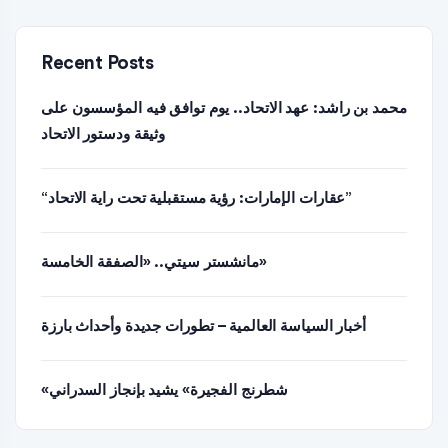
Recent Posts
محمد بن راشد: عهد الاتحاد.. يوم توافق فيه المؤسسون على
وثيقة ودستور الاتحاد
“عقارات الإمارات: رؤية مستقبلية تحت راية الاتحاد”
مانشستر سيتي.. «الصفقة الخامسة»
أخبار السياسة العالمية – تطورات جديدة وأحداث بارزة
«شطرنج الفجيرة» يشيد بإنجاز السدراني