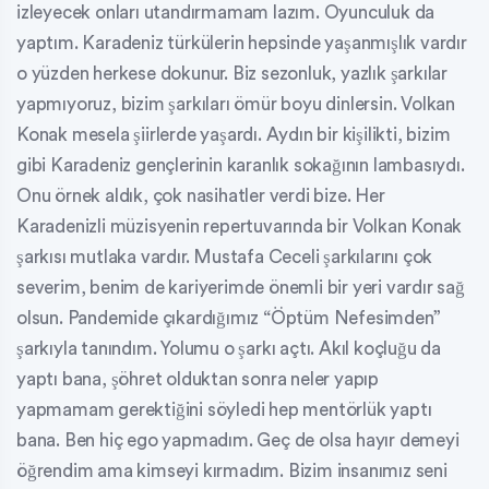
izleyecek onları utandırmamam lazım. Oyunculuk da
yaptım. Karadeniz türkülerin hepsinde yaşanmışlık vardır
o yüzden herkese dokunur. Biz sezonluk, yazlık şarkılar
yapmıyoruz, bizim şarkıları ömür boyu dinlersin. Volkan
Konak mesela şiirlerde yaşardı. Aydın bir kişilikti, bizim
gibi Karadeniz gençlerinin karanlık sokağının lambasıydı.
Onu örnek aldık, çok nasihatler verdi bize. Her
Karadenizli müzisyenin repertuvarında bir Volkan Konak
şarkısı mutlaka vardır. Mustafa Ceceli şarkılarını çok
severim, benim de kariyerimde önemli bir yeri vardır sağ
olsun. Pandemide çıkardığımız “Öptüm Nefesimden”
şarkıyla tanındım. Yolumu o şarkı açtı. Akıl koçluğu da
yaptı bana, şöhret olduktan sonra neler yapıp
yapmamam gerektiğini söyledi hep mentörlük yaptı
bana. Ben hiç ego yapmadım. Geç de olsa hayır demeyi
öğrendim ama kimseyi kırmadım. Bizim insanımız seni