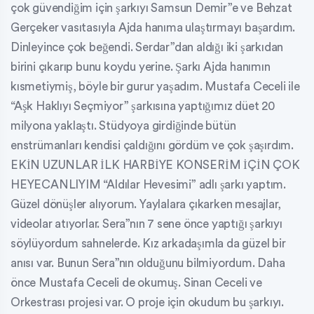
çok güvendiğim için şarkıyı Samsun Demir”e ve Behzat
Gerçeker vasıtasıyla Ajda hanıma ulaştırmayı başardım.
Dinleyince çok beğendi. Serdar”dan aldığı iki şarkıdan
birini çıkarıp bunu koydu yerine. Şarkı Ajda hanımın
kısmetiymiş, böyle bir gurur yaşadım. Mustafa Ceceli ile
“Aşk Haklıyı Seçmiyor” şarkısına yaptığımız düet 20
milyona yaklaştı. Stüdyoya girdiğinde bütün
enstrümanları kendisi çaldığını gördüm ve çok şaşırdım.
EKİN UZUNLAR İLK HARBİYE KONSERİM İÇİN ÇOK
HEYECANLIYIM “Aldılar Hevesimi” adlı şarkı yaptım.
Güzel dönüşler alıyorum. Yaylalara çıkarken mesajlar,
videolar atıyorlar. Sera”nın 7 sene önce yaptığı şarkıyı
söylüyordum sahnelerde. Kız arkadaşımla da güzel bir
anısı var. Bunun Sera”nın olduğunu bilmiyordum. Daha
önce Mustafa Ceceli de okumuş. Sinan Ceceli ve
Orkestrası projesi var. O proje için okudum bu şarkıyı.