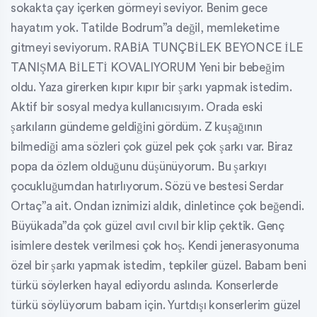
sokakta çay içerken görmeyi seviyor. Benim gece
hayatım yok. Tatilde Bodrum”a değil, memleketime
gitmeyi seviyorum. RABİA TUNÇBİLEK BEYONCE İLE
TANIŞMA BİLETİ KOVALIYORUM Yeni bir bebeğim
oldu. Yaza girerken kıpır kıpır bir şarkı yapmak istedim.
Aktif bir sosyal medya kullanıcısıyım. Orada eski
şarkıların gündeme geldiğini gördüm. Z kuşağının
bilmediği ama sözleri çok güzel pek çok şarkı var. Biraz
popa da özlem olduğunu düşünüyorum. Bu şarkıyı
çocukluğumdan hatırlıyorum. Sözü ve bestesi Serdar
Ortaç”a ait. Ondan iznimizi aldık, dinletince çok beğendi.
Büyükada”da çok güzel cıvıl cıvıl bir klip çektik. Genç
isimlere destek verilmesi çok hoş. Kendi jenerasyonuma
özel bir şarkı yapmak istedim, tepkiler güzel. Babam beni
türkü söylerken hayal ediyordu aslında. Konserlerde
türkü söylüyorum babam için. Yurtdışı konserlerim güzel