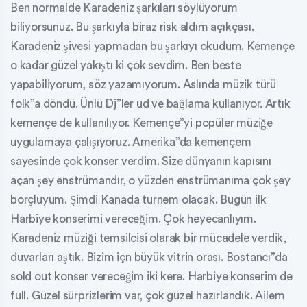
Ben normalde Karadeniz şarkıları söylüyorum
biliyorsunuz. Bu şarkıyla biraz risk aldım açıkçası.
Karadeniz şivesi yapmadan bu şarkıyı okudum. Kemençe
o kadar güzel yakıştı ki çok sevdim. Ben beste
yapabiliyorum, söz yazamıyorum. Aslında müzik türü
folk”a döndü. Ünlü Dj”ler ud ve bağlama kullanıyor. Artık
kemençe de kullanılıyor. Kemençe”yi popüler müziğe
uygulamaya çalışıyoruz. Amerika”da kemençem
sayesinde çok konser verdim. Size dünyanın kapısını
açan şey enstrümandır, o yüzden enstrümanıma çok şey
borçluyum. Şimdi Kanada turnem olacak. Bugün ilk
Harbiye konserimi vereceğim. Çok heyecanlıyım.
Karadeniz müziği temsilcisi olarak bir mücadele verdik,
duvarları aştık. Bizim içn büyük vitrin orası. Bostancı”da
sold out konser vereceğim iki kere. Harbiye konserim de
full. Güzel sürprizlerim var, çok güzel hazırlandık. Ailem