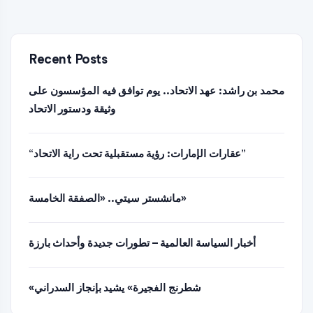
Recent Posts
محمد بن راشد: عهد الاتحاد.. يوم توافق فيه المؤسسون على
وثيقة ودستور الاتحاد
“عقارات الإمارات: رؤية مستقبلية تحت راية الاتحاد”
مانشستر سيتي.. «الصفقة الخامسة»
أخبار السياسة العالمية – تطورات جديدة وأحداث بارزة
«شطرنج الفجيرة» يشيد بإنجاز السدراني