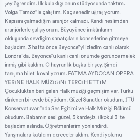
şey öğrendim. İlk kulaklığı onun stüdyosunda taktım.
Volga Tamöz”le çalıştım. Kaç senedir uğraşıyorum.
Kapısını çalmadığım aranjör kalmadı. Kendi neslimden
aranjörlerle çalışıyorum. Büyüyünce imkânlarım
olduğunda sevdiğim sanatçıların konserlerine gitmeye
başladım. 3 hafta önce Beyonce”yi izledim canlı olarak
Londra”da. Beyonce”u kanlı canlı önümde görünce melek
inmiş gibi kaldım. O hayranlık başka bir şey. Şimdi
tanışma bileti kovalıyorum. FATMA AYDOĞAN OPERA
YERİNE HALK MÜZİĞİNİ TERCİH ETTİM
Çocukluktan beri gelen Halk müziği geçmişim var. Türkü
dinlenen bir evde büyüdüm. Güzel Sanatlar okudum, İTÜ
Konservatuvarı”nda Ses Eğitimi ve Halk Müziği Bölümü
okudum. Babamın sesi güzel, 5 kardeşiz. İlkokul 3″te
başladım aslında. Öğretmenlerim yönlendirdi.
Yarışmalara katıldım dereceler aldım. Kendi yolumu