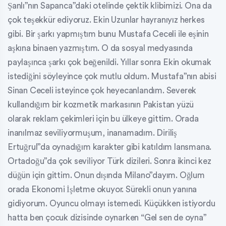
Şanlı”nın Sapanca”daki otelinde çektik klibimizi. Ona da
çok teşekkür ediyoruz. Ekin Uzunlar hayranıyız herkes
gibi. Bir şarkı yapmıştım bunu Mustafa Ceceli ile eşinin
aşkına binaen yazmıştım. O da sosyal medyasında
paylaşınca şarkı çok beğenildi. Yıllar sonra Ekin okumak
istediğini söyleyince çok mutlu oldum. Mustafa”nın abisi
Sinan Ceceli isteyince çok heyecanlandım. Severek
kullandığım bir kozmetik markasının Pakistan yüzü
olarak reklam çekimleri için bu ülkeye gittim. Orada
inanılmaz seviliyormuşum, inanamadım. Diriliş
Ertuğrul”da oynadığım karakter gibi katıldım lansmana.
Ortadoğu”da çok seviliyor Türk dizileri. Sonra ikinci kez
düğün için gittim. Onun dışında Milano”dayım. Oğlum
orada Ekonomi İşletme okuyor. Sürekli onun yanına
gidiyorum. Oyuncu olmayı istemedi. Küçükken istiyordu
hatta ben çocuk dizisinde oynarken “Gel sen de oyna”