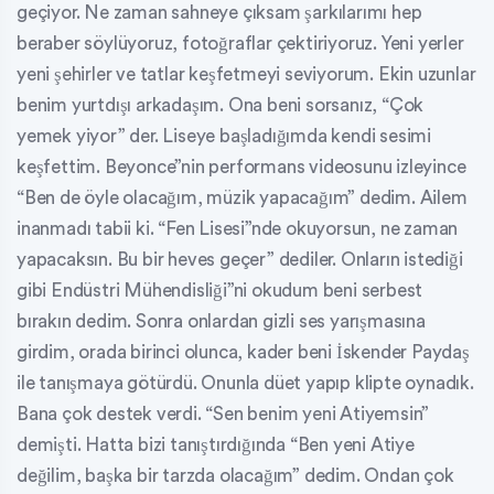
geçiyor. Ne zaman sahneye çıksam şarkılarımı hep
beraber söylüyoruz, fotoğraflar çektiriyoruz. Yeni yerler
yeni şehirler ve tatlar keşfetmeyi seviyorum. Ekin uzunlar
benim yurtdışı arkadaşım. Ona beni sorsanız, “Çok
yemek yiyor” der. Liseye başladığımda kendi sesimi
keşfettim. Beyonce”nin performans videosunu izleyince
“Ben de öyle olacağım, müzik yapacağım” dedim. Ailem
inanmadı tabii ki. “Fen Lisesi”nde okuyorsun, ne zaman
yapacaksın. Bu bir heves geçer” dediler. Onların istediği
gibi Endüstri Mühendisliği”ni okudum beni serbest
bırakın dedim. Sonra onlardan gizli ses yarışmasına
girdim, orada birinci olunca, kader beni İskender Paydaş
ile tanışmaya götürdü. Onunla düet yapıp klipte oynadık.
Bana çok destek verdi. “Sen benim yeni Atiyemsin”
demişti. Hatta bizi tanıştırdığında “Ben yeni Atiye
değilim, başka bir tarzda olacağım” dedim. Ondan çok