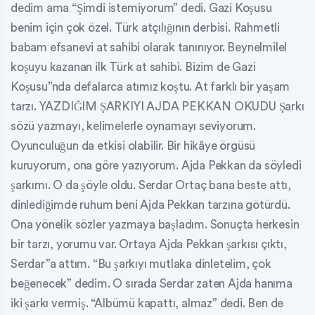
dedim ama “Şimdi istemiyorum” dedi. Gazi Koşusu
benim için çok özel. Türk atçılığının derbisi. Rahmetli
babam efsanevi at sahibi olarak tanınıyor. Beynelmilel
koşuyu kazanan ilk Türk at sahibi. Bizim de Gazi
Koşusu”nda defalarca atımız koştu. At farklı bir yaşam
tarzı. YAZDIĞIM ŞARKIYI AJDA PEKKAN OKUDU Şarkı
sözü yazmayı, kelimelerle oynamayı seviyorum.
Oyunculuğun da etkisi olabilir. Bir hikâye örgüsü
kuruyorum, ona göre yazıyorum. Ajda Pekkan da söyledi
şarkımı. O da şöyle oldu. Serdar Ortaç bana beste attı,
dinlediğimde ruhum beni Ajda Pekkan tarzına götürdü.
Ona yönelik sözler yazmaya başladım. Sonuçta herkesin
bir tarzı, yorumu var. Ortaya Ajda Pekkan şarkısı çıktı,
Serdar”a attım. “Bu şarkıyı mutlaka dinletelim, çok
beğenecek” dedim. O sırada Serdar zaten Ajda hanıma
iki şarkı vermiş. “Albümü kapattı, almaz” dedi. Ben de