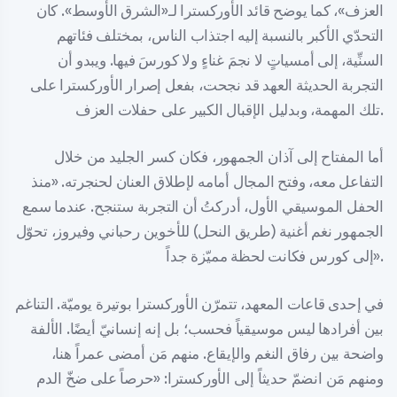
العزف»، كما يوضح قائد الأوركسترا لـ«الشرق الأوسط». كان
التحدّي الأكبر بالنسبة إليه اجتذاب الناس، بمختلف فئاتهم
السنِّية، إلى أمسياتٍ لا نجمَ غناءٍ ولا كورسَ فيها. ويبدو أن
التجربة الحديثة العهد قد نجحت، بفعل إصرار الأوركسترا على
تلك المهمة، وبدليل الإقبال الكبير على حفلات العزف.
أما المفتاح إلى آذان الجمهور، فكان كسر الجليد من خلال
التفاعل معه، وفتح المجال أمامه لإطلاق العنان لحنجرته. «منذ
الحفل الموسيقي الأول، أدركتُ أن التجربة ستنجح. عندما سمع
الجمهور نغم أغنية (طريق النحل) للأخوين رحباني وفيروز، تحوّل
إلى كورس فكانت لحظة مميّزة جداً».
في إحدى قاعات المعهد، تتمرّن الأوركسترا بوتيرة يوميّة. التناغم
بين أفرادها ليس موسيقياً فحسب؛ بل إنه إنسانيّ أيضًا. الألفة
واضحة بين رفاق النغم والإيقاع. منهم مَن أمضى عمراً هنا،
ومنهم مَن انضمّ حديثاً إلى الأوركسترا: «حرصاً على ضخّ الدم