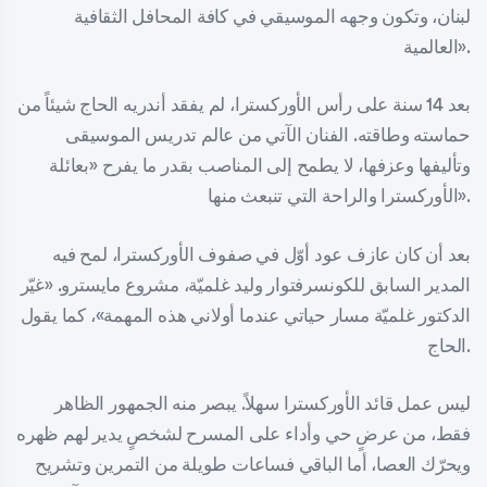
لبنان، وتكون وجهه الموسيقي في كافة المحافل الثقافية
العالمية».
بعد 14 سنة على رأس الأوركسترا، لم يفقد أندريه الحاج شيئاً من
حماسته وطاقته. الفنان الآتي من عالم تدريس الموسيقى
وتأليفها وعزفها، لا يطمح إلى المناصب بقدر ما يفرح «بعائلة
الأوركسترا والراحة التي تنبعث منها».
بعد أن كان عازف عود أوّل في صفوف الأوركسترا، لمح فيه
المدير السابق للكونسرفتوار وليد غلميّة، مشروع مايسترو. «غيّر
الدكتور غلميّة مسار حياتي عندما أولاني هذه المهمة»، كما يقول
الحاج.
ليس عمل قائد الأوركسترا سهلاً. يبصر منه الجمهور الظاهر
فقط، من عرضٍ حي وأداء على المسرح لشخصٍ يدير لهم ظهره
ويحرّك العصا، أما الباقي فساعات طويلة من التمرين وتشريح