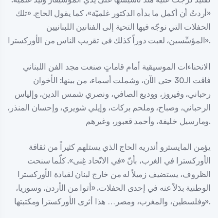
«أردتُ أن أكمل ما بدأه الدكتور غلميّة»، كما يقول الحاج. «تلك
الحفلات التي نوجّه فيها التحية إلى الفنانين اللبنانيين
المؤسِّسين، لعبت دوراً كذلك في تقريب الناس من الأوركسترا».
الانحناءات الموسيقية أمام قاماتٍ صنعت مجد الفن اللبناني
فاقت الـ30 حتى الآن، وشملت أسماء، من بينها: الأخوان
رحباني، وفيروز، ووديع الصافي، ونصري شمس الدين، وإلياس
الرحباني، وصباح، وملحم بركات، وإيلي شويري، وإحسان المنذر،
ومارسيل خليفة، وأحمد قعبور، وغيرهم.
يؤمن المايسترو أندريه الحاج الذي يستلهم كثيراً من ثقافة
الأوركسترا في الغرب، بأنّ «في الاتّحاد غِنى». كلّما سنحت
الظروف، يستضيف زميلاً له من خارج لبنان لقيادة الأوركسترا
الوطنية بدَلاً عنه في إحدى الحفلات. «أتوا من الأردن، وسوريا،
وفلسطين، والمغرب، ومصر… هذا أثرى الأوركسترا ومكتبتها».