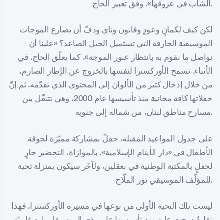
الشاب في عروقها»، وفق تعبير الحاج.
لكن كيف لكمانٍ وعودٍ وقانون وناي ودفّ أن يصارع الموجات
الموسيقية الجارفة التي تستميل الجيل الصاعد؟ «علينا أن
نواصل ما نقوم به بانتظار عبور الموجة»، كما يعلّق الحاج. في
الأثناء، تسمح الأوركسترا لنفسها بالخروج عن الإطار الصارم،
من خلال إدخال كثير من الألوان إلى المحتوى الذي تقدّمه. ثم إنّ
حفلاتها كافة مجانية منذ تأسيسها عام 2000، وهي تتنقّل بين
مسارح مناطق لبنان، من شماله إلى جنوبه.
على جدول المواعيد المقبلة، حفلٌ بمشاركة مميّزة لجوقة
الأطفال في «دار الأيتام الإسلامية». بالموازاة، التحضير جارٍ
لحفلٍ بالمكتبة الوطنية في بعقلين، ولآخَر سيكون بمنزلة تحية
للمؤلّف الموسيقي نور الملّاح.
ليست تلك التحية الأولى من نوعها في مسيرة الأوركسترا، فهذا
تقليدٌ درجت عليه منذ تأسيسها على يدَي الموسيقار وليد غلميّة.