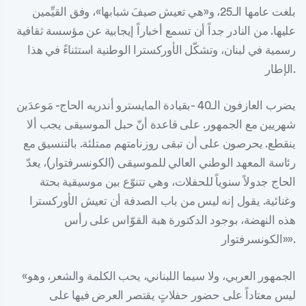
بلغت عامها الـ25، و«هي تعيش صيفَ شبابها»، وفق القيِّمين
عليها. من النادر جداً أن تسمع أخباراً إيجابية عن مؤسسة ثقافية
رسمية في لبنان، وتشكّل الأوركسترا الوطنية استثناءً في هذا
الإطار.
يضرب العازفون الـ40 -بقيادة المايسترو أندريه الحاج- مَوعدَين
شهريين مع الجمهور. على قاعدة أنّ حبل الموسيقى يجب ألا
ينقطع. يحرصون على أن تبقى روزنامتهم ممتلئة. بالتنسيق مع
رئاسة المعهد الوطني العالي للموسيقى (الكونسرفتوار)، يعدّ
الحاج جدولاً سنوياً للحفلات، وهي تتنوّع بين موسيقية بحتة
وغنائية. يقول إنه ليس من باب الصدفة أن تعيش الأوركسترا
هذه النهضة، بوجود الدكتورة هبة القوّاس على رأس
«الكونسرفتوار».
«الجمهور العربي، ولا سيما اللبناني، يحب الكلمة والشعر، وهو
ليس معتاداً على حضور حفلاتٍ يقتصر العرض فيها على