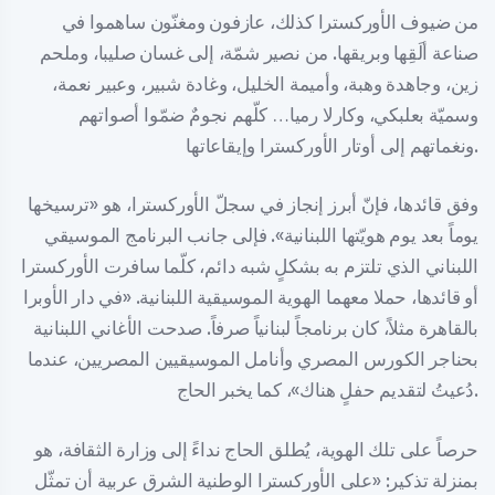
من ضيوف الأوركسترا كذلك، عازفون ومغنّون ساهموا في
صناعة ألَقِها وبريقها. من نصير شمّة، إلى غسان صليبا، وملحم
زين، وجاهدة وهبة، وأميمة الخليل، وغادة شبير، وعبير نعمة،
وسميّة بعلبكي، وكارلا رميا… كلّهم نجومٌ ضمّوا أصواتهم
ونغماتهم إلى أوتار الأوركسترا وإيقاعاتها.
وفق قائدها، فإنّ أبرز إنجاز في سجلّ الأوركسترا، هو «ترسيخها
يوماً بعد يوم هويّتها اللبنانية». فإلى جانب البرنامج الموسيقي
اللبناني الذي تلتزم به بشكلٍ شبه دائم، كلّما سافرت الأوركسترا
أو قائدها، حملا معهما الهوية الموسيقية اللبنانية. «في دار الأوبرا
بالقاهرة مثلاً، كان برنامجاً لبنانياً صرفاً. صدحت الأغاني اللبنانية
بحناجر الكورس المصري وأنامل الموسيقيين المصريين، عندما
دُعيتُ لتقديم حفلٍ هناك»، كما يخبر الحاج.
حرصاً على تلك الهوية، يُطلق الحاج نداءً إلى وزارة الثقافة، هو
بمنزلة تذكير: «على الأوركسترا الوطنية الشرق عربية أن تمثّل