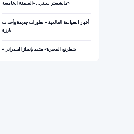
مانشستر سيتي.. «الصفقة الخامسة»
أخبار السياسة العالمية – تطورات جديدة وأحداث
بارزة
«شطرنج الفجيرة» يشيد بإنجاز السدراني