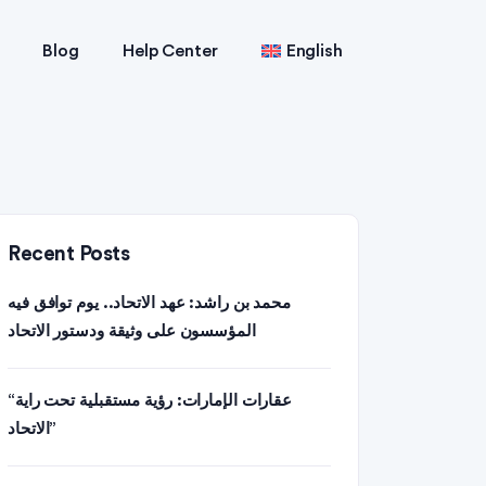
Blog
Help Center
English
Recent Posts
محمد بن راشد: عهد الاتحاد.. يوم توافق فيه
المؤسسون على وثيقة ودستور الاتحاد
“عقارات الإمارات: رؤية مستقبلية تحت راية
الاتحاد”