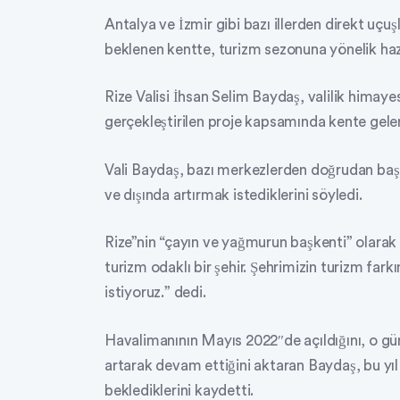
Antalya ve İzmir gibi bazı illerden direkt uçu
beklenen kentte, turizm sezonuna yönelik hazı
Rize Valisi İhsan Selim Baydaş, valilik himaye
gerçekleştirilen proje kapsamında kente gelen 
Vali Baydaş, bazı merkezlerden doğrudan başla
ve dışında artırmak istediklerini söyledi.
Rize”nin “çayın ve yağmurun başkenti” olarak 
turizm odaklı bir şehir. Şehrimizin turizm far
istiyoruz.” dedi.
Havalimanının Mayıs 2022″de açıldığını, o gü
artarak devam ettiğini aktaran Baydaş, bu yıl
beklediklerini kaydetti.