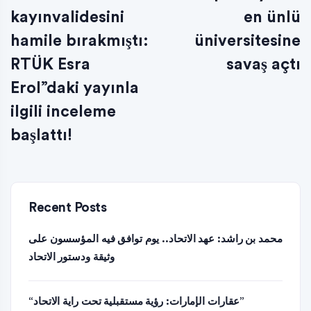
kayınvalidesini
en ünlü
hamile bırakmıştı:
üniversitesine
RTÜK Esra
savaş açtı
Erol”daki yayınla
ilgili inceleme
başlattı!
Recent Posts
محمد بن راشد: عهد الاتحاد.. يوم توافق فيه المؤسسون على
وثيقة ودستور الاتحاد
“عقارات الإمارات: رؤية مستقبلية تحت راية الاتحاد”