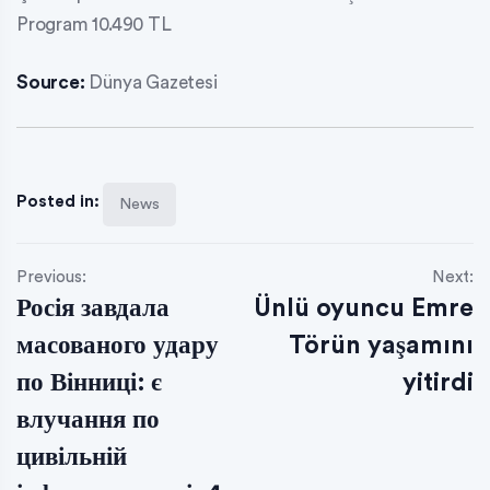
Program 10.490 TL
Source:
Dünya Gazetesi
Posted in:
News
Previous:
Next:
Росія завдала
Ünlü oyuncu Emre
масованого удару
Törün yaşamını
по Вінниці: є
yitirdi
влучання по
цивільній