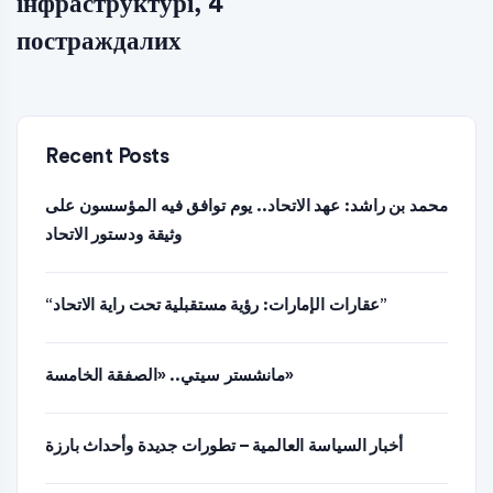
інфраструктурі, 4
постраждалих
Recent Posts
محمد بن راشد: عهد الاتحاد.. يوم توافق فيه المؤسسون على
وثيقة ودستور الاتحاد
“عقارات الإمارات: رؤية مستقبلية تحت راية الاتحاد”
مانشستر سيتي.. «الصفقة الخامسة»
أخبار السياسة العالمية – تطورات جديدة وأحداث بارزة