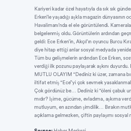
Kariyeri kadar özel hayatıyla da sık sık günd
Erken’le yaşadığı aşkla magazin dünyasının o
Havalimanı’nda el ele görüntülendi. Kameraları f
belgelenmiş oldu. Görüntülerin ardından geç
geldi: Ece Erken’in, Akçıl’ın oyuncu Burcu Kır
diye hitap ettiği anlar sosyal medyada yen
Tüm bu gelişmelerin ardından Ece Erken, sosy
verdiği ilk pozunu paylaşarak aşkını duyurdu
MUTLU OLAYIM “Dediniz ki üzer, zamana bıra
iltifat etmiş “Ece”yi çok sevmek yasaklanm
Çok gördünüz be… Dediniz ki “öleni çabuk un
mıdır? İşime, gücüme, evladıma, aşkıma verd
mutluyum, en azından şimdilik… Bırakın mutlu
açıklama gelmezken, çiftin paylaşımı sosyal
Source:
Haber Merkezi