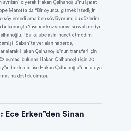
ayrılsın” diyerek Hakan Çalhanoğlu”nu işaret
eppe Marotta da “Bir oyuncu gitmek istediğini
aro söylemedi ama ben söylüyorum; bu sözlerim
a bulunmuştu.Yaşanan kriz sonrası sosyal medya
alhanoğlu, “Bu kulübe asla ihanet etmedim.
emişti.Sabah”ta yer alan haberde,
rar alarak Hakan Çalhanoğlu”nun transferi için
aha sözleşmesi bulunan Hakan Çalhanoğlu için 30
ay”ın beklentisi ise Hakan Çalhanoğlu”nun araya
nmasına destek olması.
i: Ece Erken”den Sinan