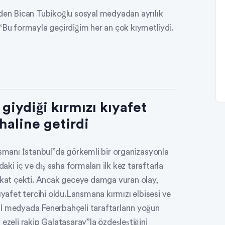
nden Bican Tubikoğlu sosyal medyadan ayrılık
“Bu formayla geçirdiğim her an çok kıymetliydi.
iydiği kırmızı kıyafet
aline getirdi
manı İstanbul”da görkemli bir organizasyonla
daki iç ve dış saha formaları ilk kez taraftarla
ikkat çekti. Ancak geceye damga vuran olay,
afet tercihi oldu.Lansmana kırmızı elbisesi ve
al medyada Fenerbahçeli taraftarların yoğun
in ezeli rakip Galatasaray”la özdeşleştiğini