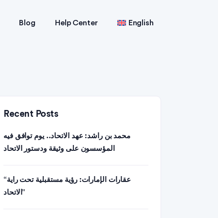
Blog
Help Center
English
Recent Posts
محمد بن راشد: عهد الاتحاد.. يوم توافق فيه
المؤسسون على وثيقة ودستور الاتحاد
“عقارات الإمارات: رؤية مستقبلية تحت راية
الاتحاد”