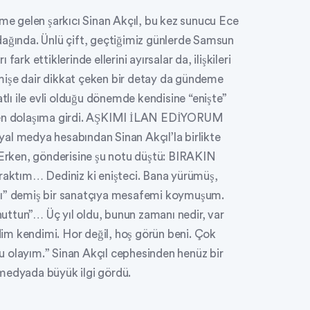
eme gelen şarkıcı Sinan Akçıl, bu kez sunucu Ece
dağında. Ünlü çift, geçtiğimiz günlerde Samsun
ark ettiklerinde ellerini ayırsalar da, ilişkileri
mişe dair dikkat çeken bir detay da gündeme
atlı ile evli olduğu dönemde kendisine “enişte”
iden dolaşıma girdi. AŞKIMI İLAN EDİYORUM
al medya hesabından Sinan Akçıl’la birlikte
. Erken, gönderisine şu notu düştü: BIRAKIN
ktım… Dediniz ki enişteci. Bana yürümüş,
alı” demiş bir sanatçıya mesafemi koymuşum.
uttun”… Üç yıl oldu, bunun zamanı nedir, var
im kendimi. Hor değil, hoş görün beni. Çok
 olayım.” Sinan Akçıl cephesinden henüz bir
 medyada büyük ilgi gördü.