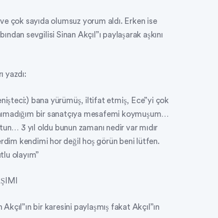
ve çok sayıda olumsuz yorum aldı. Erken ise
ndan sevgilisi Sinan Akçıl”ı paylaşarak aşkını
ı yazdı:
nişteci:) bana yürümüş, iltifat etmiş, Ece”yi çok
tanımadığım bir sanatçıya mesafemi koymuşum…
ttun… 3 yıl oldu bunun zamanı nedir var mıdır
im kendimi hor değil hoş görün beni lütfen.
tlu olayım”
ŞIMI
kçıl”ın bir karesini paylaşmış fakat Akçıl”ın