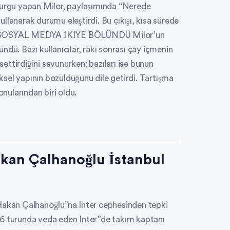
rgu yapan Milor, paylaşımında “Nerede
kullanarak durumu eleştirdi. Bu çıkışı, kısa sürede
ekti. SOSYAL MEDYA İKİYE BÖLÜNDÜ Milor’un
dü. Bazı kullanıcılar, rakı sonrası çay içmenin
ssettirdiğini savunurken; bazıları ise bunun
sel yapının bozulduğunu dile getirdi. Tartışma
ularından biri oldu.
akan Çalhanoğlu İstanbul
 Hakan Çalhanoğlu”na Inter cephesinden tepki
16 turunda veda eden Inter”de takım kaptanı