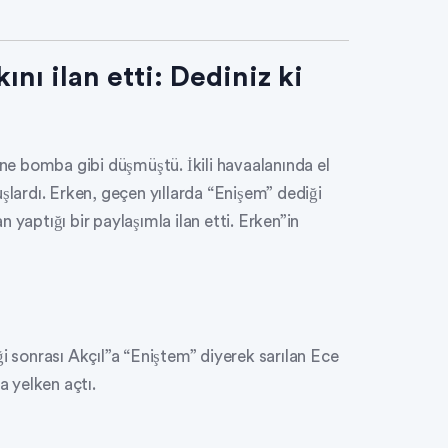
ını ilan etti: Dediniz ki
e bomba gibi düşmüştü. İkili havaalanında el
şlardı. Erken, geçen yıllarda “Enişem” dediği
 yaptığı bir paylaşımla ilan etti. Erken”in
liği sonrası Akçıl”a “Eniştem” diyerek sarılan Ece
a yelken açtı.