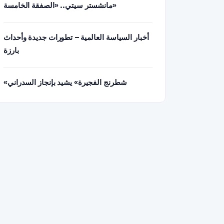
مانشستر سيتي.. «الصفقة الخامسة»
أخبار السياسة العالمية – تطورات جديدة وأحداث
بارزة
«شطرنج الفجيرة» يشيد بإنجاز السدراني