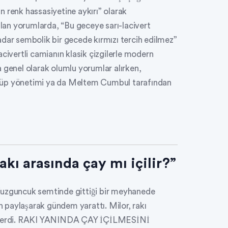
 renk hassasiyetine aykırı” olarak
pılan yorumlarda, “Bu geceye sarı-lacivert
adar sembolik bir gecede kırmızı tercih edilmez”
-lacivertli camianın klasik çizgilerle modern
 genel olarak olumlu yorumlar alırken,
lüp yönetimi ya da Meltem Cumbul tarafından
akı arasında çay mı içilir?”
Kuzguncuk semtinde gittiği bir meyhanede
 paylaşarak gündem yarattı. Milor, rakı
gösterdi. RAKI YANINDA ÇAY İÇİLMESİNİ