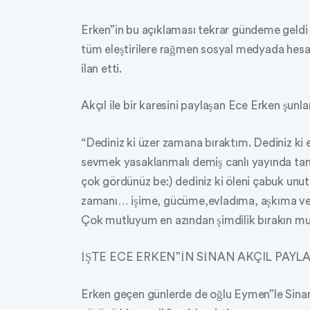
Erken”in bu açıklaması tekrar gündeme geldi 
tüm eleştirilere rağmen sosyal medyada hesabı
ilan etti.
Akçıl ile bir karesini paylaşan Ece Erken şunlar
“Dediniz ki üzer zamana bıraktım. Dediniz ki e
sevmek yasaklanmalı demiş canlı yayında 
çok gördünüz be:) dediniz ki öleni çabuk unu
zamanı… işime, gücüme,evladıma, aşkıma verd
Çok mutluyum en azından şimdilik bırakın mu
İŞTE ECE ERKEN”İN SİNAN AKÇIL PAYLA
Erken geçen günlerde de oğlu Eymen”le Sinan A