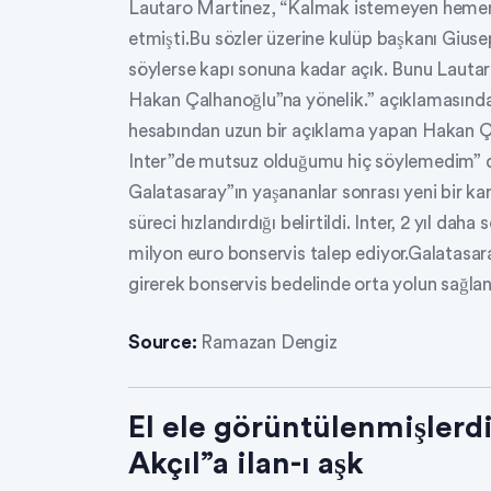
Lautaro Martinez, “Kalmak istemeyen hemen 
etmişti.Bu sözler üzerine kulüp başkanı Gius
söylerse kapı sonuna kadar açık. Bunu Laut
Hakan Çalhanoğlu”na yönelik.” açıklamasınd
hesabından uzun bir açıklama yapan Hakan Ç
Inter”de mutsuz olduğumu hiç söylemedim” d
Galatasaray”ın yaşananlar sonrası yeni bir ka
süreci hızlandırdığı belirtildi. Inter, 2 yıl d
milyon euro bonservis talep ediyor.Galatasar
girerek bonservis bedelinde orta yolun sağla
Source:
Ramazan Dengiz
El ele görüntülenmişlerd
Akçıl”a ilan-ı aşk