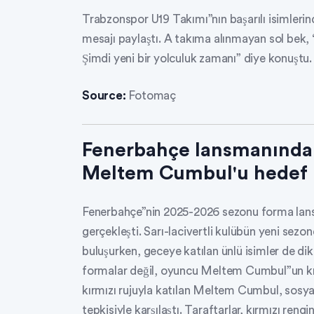
Trabzonspor U19 Takımı”nın başarılı isimleri
mesajı paylaştı. A takıma alınmayan sol bek, 
Şimdi yeni bir yolculuk zamanı” diye konuştu.
Source:
Fotomaç
Fenerbahçe lansmanında g
Meltem Cumbul'u hedef h
Fenerbahçe”nin 2025-2026 sezonu forma lans
gerçekleşti. Sarı-lacivertli kulübün yeni sezon
buluşurken, geceye katılan ünlü isimler de d
formalar değil, oyuncu Meltem Cumbul”un kıy
kırmızı rujuyla katılan Meltem Cumbul, sosy
tepkisiyle karşılaştı. Taraftarlar, kırmızı reng