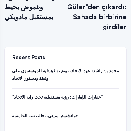
وغموض يحيط
Güler”den çıkardı:
بمستقبل مادويكي
Sahada birbirine
girdiler
Recent Posts
محمد بن راشد: عهد الاتحاد.. يوم توافق فيه المؤسسون على
وثيقة ودستور الاتحاد
“عقارات الإمارات: رؤية مستقبلية تحت راية الاتحاد”
مانشستر سيتي.. «الصفقة الخامسة»