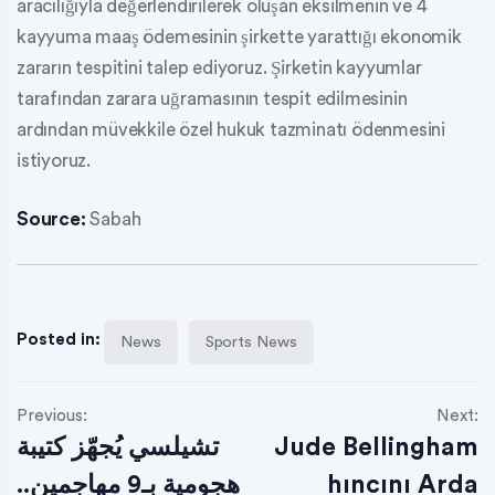
aracılığıyla değerlendirilerek oluşan eksilmenin ve 4
kayyuma maaş ödemesinin şirkette yarattığı ekonomik
zararın tespitini talep ediyoruz. Şirketin kayyumlar
tarafından zarara uğramasının tespit edilmesinin
ardından müvekkile özel hukuk tazminatı ödenmesini
istiyoruz.
Source:
Sabah
Posted in:
News
Sports News
Previous:
Next:
تشيلسي يُجهّز كتيبة
Jude Bellingham
هجومية بـ9 مهاجمين..
hıncını Arda