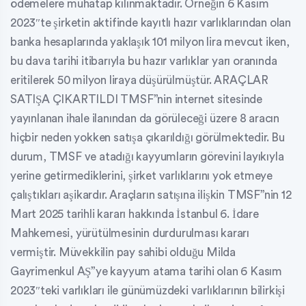
ödemelere muhatap kılınmaktadır. Örneğin 6 Kasım
2023″te şirketin aktifinde kayıtlı hazır varlıklarından olan
banka hesaplarında yaklaşık 101 milyon lira mevcut iken,
bu dava tarihi itibarıyla bu hazır varlıklar yarı oranında
eritilerek 50 milyon liraya düşürülmüştür. ARAÇLAR
SATIŞA ÇIKARTILDI TMSF”nin internet sitesinde
yayınlanan ihale ilanından da görüleceği üzere 8 aracın
hiçbir neden yokken satışa çıkarıldığı görülmektedir. Bu
durum, TMSF ve atadığı kayyumların görevini layıkıyla
yerine getirmediklerini, şirket varlıklarını yok etmeye
çalıştıkları aşikardır. Araçların satışına ilişkin TMSF”nin 12
Mart 2025 tarihli kararı hakkında İstanbul 6. İdare
Mahkemesi, yürütülmesinin durdurulması kararı
vermiştir. Müvekkilin pay sahibi olduğu Milda
Gayrimenkul AŞ”ye kayyum atama tarihi olan 6 Kasım
2023″teki varlıkları ile günümüzdeki varlıklarının bilirkişi