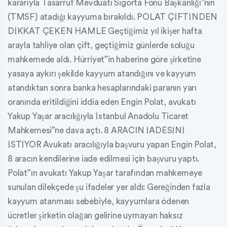
kararıyla Tasarruf Mevduatı Sigorta Fonu Başkanlığı”nın
(TMSF) atadığı kayyuma bırakıldı. POLAT ÇİFTİNDEN
DİKKAT ÇEKEN HAMLE Geçtiğimiz yıl ikişer hafta
arayla tahliye olan çift, geçtiğimiz günlerde soluğu
mahkemede aldı. Hürriyet”in haberine göre şirketine
yasaya aykırı şekilde kayyum atandığını ve kayyum
atandıktan sonra banka hesaplarındaki paranın yarı
oranında eritildiğini iddia eden Engin Polat, avukatı
Yakup Yaşar aracılığıyla İstanbul Anadolu Ticaret
Mahkemesi”ne dava açtı. 8 ARACIN İADESİNİ
İSTİYOR Avukatı aracılığıyla başvuru yapan Engin Polat,
8 aracın kendilerine iade edilmesi için başvuru yaptı.
Polat”ın avukatı Yakup Yaşar tarafından mahkemeye
sunulan dilekçede şu ifadeler yer aldı: Gereğinden fazla
kayyum atanması sebebiyle, kayyumlara ödenen
ücretler şirketin olağan gelirine uymayan haksız