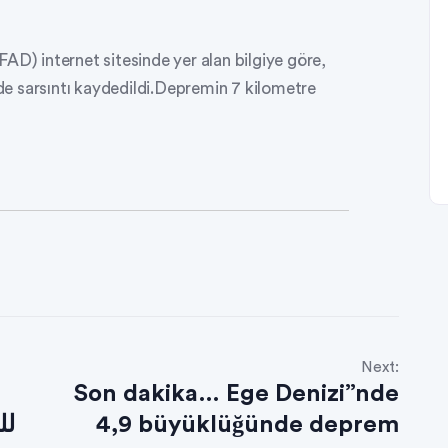
AD) internet sitesinde yer alan bilgiye göre,
e sarsıntı kaydedildi.Depremin 7 kilometre
Next:
Son dakika… Ege Denizi”nde
لل
4,9 büyüklüğünde deprem