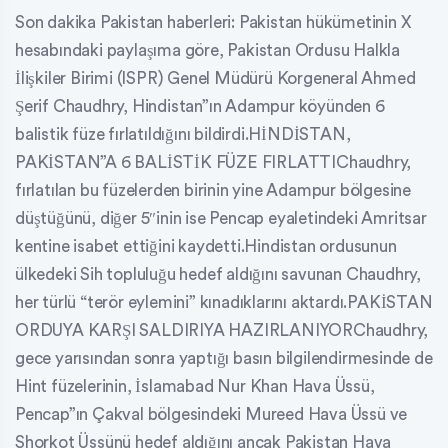
Son dakika Pakistan haberleri: Pakistan hükümetinin X
hesabındaki paylaşıma göre, Pakistan Ordusu Halkla
İlişkiler Birimi (ISPR) Genel Müdürü Korgeneral Ahmed
Şerif Chaudhry, Hindistan”ın Adampur köyünden 6
balistik füze fırlatıldığını bildirdi.HİNDİSTAN,
PAKİSTAN”A 6 BALİSTİK FÜZE FIRLATTIChaudhry,
fırlatılan bu füzelerden birinin yine Adampur bölgesine
düştüğünü, diğer 5″inin ise Pencap eyaletindeki Amritsar
kentine isabet ettiğini kaydetti.Hindistan ordusunun
ülkedeki Sih topluluğu hedef aldığını savunan Chaudhry,
her türlü “terör eylemini” kınadıklarını aktardı.PAKİSTAN
ORDUYA KARŞI SALDIRIYA HAZIRLANIYORChaudhry,
gece yarısından sonra yaptığı basın bilgilendirmesinde de
Hint füzelerinin, İslamabad Nur Khan Hava Üssü,
Pencap”ın Çakval bölgesindeki Mureed Hava Üssü ve
Shorkot Üssünü hedef aldığını ancak Pakistan Hava