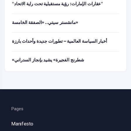
“عقارات الإمارات: رؤية مستقبلية تحت راية الاتحاد”
مانشستر سيتي.. «الصفقة الخامسة»
أخبار السياسة العالمية – تطورات جديدة وأحداث بارزة
«شطرنج الفجيرة» يشيد بإنجاز السدراني
Pages
Manifesto