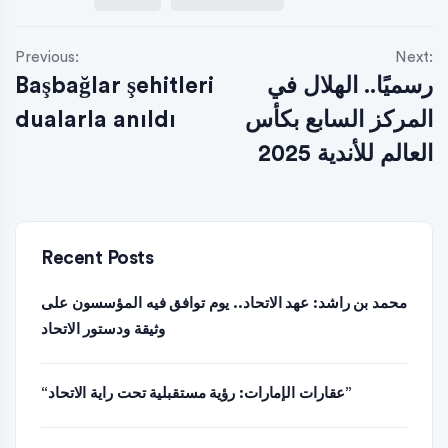
Previous:
Next:
Başbağlar şehitleri
رسميًا.. الهلال في
dualarla anıldı
المركز السابع بكأس
العالم للأندية 2025
Recent Posts
محمد بن راشد: عهد الاتحاد.. يوم توافق فيه المؤسسون على
وثيقة ودستور الاتحاد
“عقارات الإمارات: رؤية مستقبلية تحت راية الاتحاد”