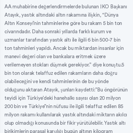
AA muhabirine değerlendirmelerde bulunan İKO Başkanı
Atayık, yastık altındaki altın rakamına ilişkin, “Dünya
Altın Konseyi’nin tahminlerine göre bu rakam 5 bin ton
civarındadır. Daha sonraki yıllarda farklı kurum ve
uzmanlar tarafından yastık altı ile ilgili 6 bin 500-7 bin
ton tahminleri yapıldı. Ancak bu miktardan insanlar için
manevi değeri olan ve bankalara eritmek üzere
verilemeyen stokları düşmek gerekiyor.” diye konuştu.5
bin ton olarak telaffuz edilen rakamların daha doğru
olabileceğini ve kendi tahminlerinin de bu yönde
olduğunu aktaran Atayık, şunları kaydetti:”Bu öngörünün
teyidi için Türkiye’deki hanehalkı sayısı olan 20 milyon
200 bin ve Türkiye”nin nüfusu ile ilgili telaffuz edilen 85
milyon rakamı kullanılarak yastık altındaki miktarın akılcı
olup olmadığı konusunda bir fikir yürütülebilir. Yastık altı
birikimlerin parasal karşılığı bugün altının kilogram