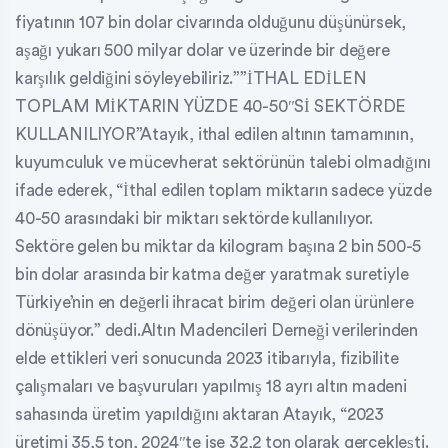
fiyatının 107 bin dolar civarında olduğunu düşünürsek,
aşağı yukarı 500 milyar dolar ve üzerinde bir değere
karşılık geldiğini söyleyebiliriz.””İTHAL EDİLEN
TOPLAM MİKTARIN YÜZDE 40-50″Sİ SEKTÖRDE
KULLANILIYOR”Atayık, ithal edilen altının tamamının,
kuyumculuk ve mücevherat sektörünün talebi olmadığını
ifade ederek, “İthal edilen toplam miktarın sadece yüzde
40-50 arasındaki bir miktarı sektörde kullanılıyor.
Sektöre gelen bu miktar da kilogram başına 2 bin 500-5
bin dolar arasında bir katma değer yaratmak suretiyle
Türkiye’nin en değerli ihracat birim değeri olan ürünlere
dönüşüyor.” dedi.Altın Madencileri Derneği verilerinden
elde ettikleri veri sonucunda 2023 itibarıyla, fizibilite
çalışmaları ve başvuruları yapılmış 18 ayrı altın madeni
sahasında üretim yapıldığını aktaran Atayık, “2023
üretimi 35,5 ton, 2024″te ise 32,2 ton olarak gerçekleşti.