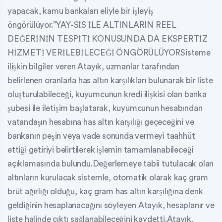
yapacak, kamu bankaları eliyle bir işleyiş
öngörülüyor.”YAY-SİS İLE ALTINLARIN REEL
DEĞERİNİN TESPİTİ KONUSUNDA DA EKSPERTİZ
HİZMETİ VERİLEBİLECEĞİ ÖNGÖRÜLÜYORSisteme
ilişkin bilgiler veren Atayık, uzmanlar tarafından
belirlenen oranlarla has altın karşılıkları bulunarak bir liste
oluşturulabileceği, kuyumcunun kredi ilişkisi olan banka
şubesi ile iletişim başlatarak, kuyumcunun hesabından
vatandaşın hesabına has altın karşılığı geçeceğini ve
bankanın peşin veya vade sonunda vermeyi taahhüt
ettiği getiriyi belirtilerek işlemin tamamlanabileceği
açıklamasında bulundu.Değerlemeye tabii tutulacak olan
altınların kurulacak sistemle, otomatik olarak kaç gram
brüt ağırlığı olduğu, kaç gram has altın karşılığına denk
geldiğinin hesaplanacağını söyleyen Atayık, hesaplanır ve
liste halinde çıktı sağlanabileceğini kaydetti.Atayık,