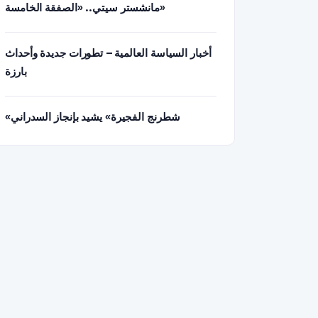
مانشستر سيتي.. «الصفقة الخامسة»
أخبار السياسة العالمية – تطورات جديدة وأحداث
بارزة
«شطرنج الفجيرة» يشيد بإنجاز السدراني