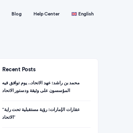
Blog
Help Center
English
Recent Posts
محمد بن راشد: عهد الاتحاد.. يوم توافق فيه
المؤسسون على وثيقة ودستور الاتحاد
“عقارات الإمارات: رؤية مستقبلية تحت راية
الاتحاد”