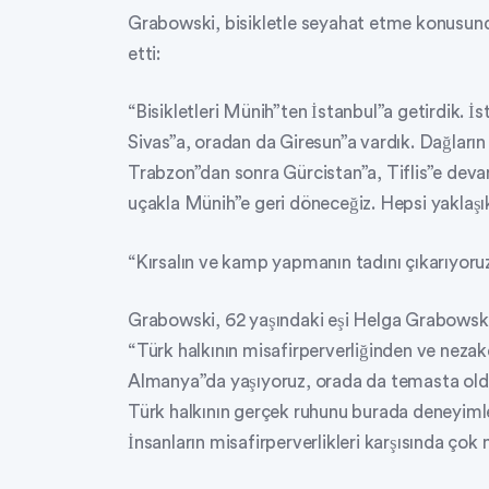
Grabowski, bisikletle seyahat etme konusund
etti:
“Bisikletleri Münih”ten İstanbul”a getirdik. İ
Sivas”a, oradan da Giresun”a vardık. Dağları
Trabzon”dan sonra Gürcistan”a, Tiflis”e deva
uçakla Münih”e geri döneceğiz. Hepsi yaklaşık
“Kırsalın ve kamp yapmanın tadını çıkarıyoru
Grabowski, 62 yaşındaki eşi Helga Grabowski il
“Türk halkının misafirperverliğinden ve nezak
Almanya”da yaşıyoruz, orada da temasta oldu
Türk halkının gerçek ruhunu burada deneyim
İnsanların misafirperverlikleri karşısında çok