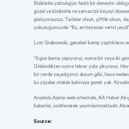
Bisikletle yolculuğun farklı bir deneyim oldu
güzel ve bisikletle ne zaman bir köşeyi dönsen
görüyorsunuz. Tarlalar olsun, çiftlik olsun, da
yolculuğumuzda “Bu, en heyecan verici şeydi” 
Lutz Grabowski, geceleri kamp yaptıklarını an
“5 gün kamp yapıyoruz, sonra bir veya iki gün 
Dinlendikten sonra tekrar yola çıkıyoruz. Ha
bir yerde yaşadığımız durum gibi, hava nedeni
bu yüzden otelde kalmaya gerek yok. Kırsalın
Anadolu Ajansı web sitesinde, AA Haber Akış
haberler, özetlenerek yayımlanmaktadır. Abonel
Source: