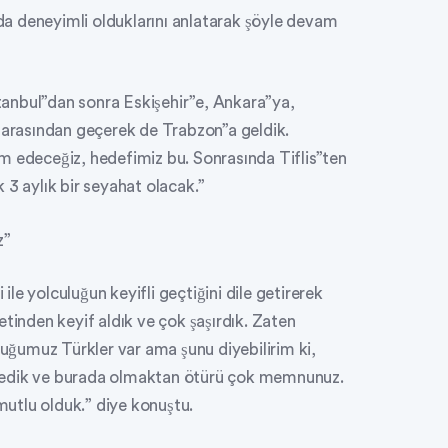
a deneyimli olduklarını anlatarak şöyle devam
stanbul”dan sonra Eskişehir”e, Ankara”ya,
n arasından geçerek de Trabzon”a geldik.
m edeceğiz, hedefimiz bu. Sonrasında Tiflis”ten
 3 aylık bir seyahat olacak.”
z”
e yolculuğun keyifli geçtiğini dile getirerek
etinden keyif aldık ve çok şaşırdık. Zaten
ğumuz Türkler var ama şunu diyebilirim ki,
ledik ve burada olmaktan ötürü çok memnunuz.
 mutlu olduk.” diye konuştu.