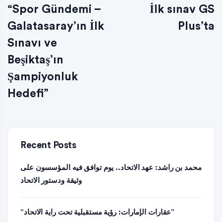
“Spor Gündemi –
İlk sınav GS
Galatasaray’ın İlk
Plus’ta
Sınavı ve
Beşiktaş’ın
Şampiyonluk
Hedefi”
Recent Posts
محمد بن راشد: عهد الاتحاد.. يوم توافق فيه المؤسسون على
وثيقة ودستور الاتحاد
“عقارات الإمارات: رؤية مستقبلية تحت راية الاتحاد”