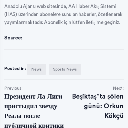
Anadolu Ajansı web sitesinde, AA Haber Akış Sistemi
(HAS) üzerinden abonelere sunulan haberler, özetlenerek
yayımlanmaktadır. Abonelik için lütfen iletişime geçiniz.
Source:
Posted in:
News
Sports News
Previous:
Next:
Президент Ла Лиги
Beşiktaş”ta şölen
пристыдил звезду
günü: Orkun
Реала после
Kökçü
публичной критики