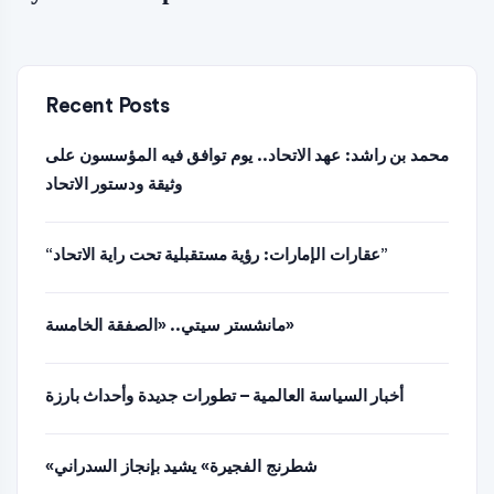
Recent Posts
محمد بن راشد: عهد الاتحاد.. يوم توافق فيه المؤسسون على
وثيقة ودستور الاتحاد
“عقارات الإمارات: رؤية مستقبلية تحت راية الاتحاد”
مانشستر سيتي.. «الصفقة الخامسة»
أخبار السياسة العالمية – تطورات جديدة وأحداث بارزة
«شطرنج الفجيرة» يشيد بإنجاز السدراني