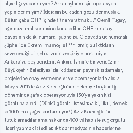
alçaklığı yapar mıyım? Arkadaşlarım için operasyon
yapın der miyim? İddianın bu kadarı gözü dönmüşlük.
Bütün çaba CHP içinde fitne yaratmak…” Cemil Tugay,
ağır ceza mahkemesine konu edilen CHP kurultayı
davasının da iki numaralı şüphelisi. O davada üç numaralı
şüpheli de Ekrem İmamoğlu! *** İzmir, bu iktidarın
sevemediği bir şehir. İzmir, vergisiyle üretimiyle
Ankara’ya beş gönderir, Ankara İzmir’e bir verir. İzmir
Büyükşehir Belediyesi de iktidardan payını kısıtlamalar,
projelerine onay vermemeler ve operasyonlarla alır. 2
Mayıs 2011’de Aziz Kocaoğlu’nun belediye başkanlığı
döneminde şafak operasyonuyla 150’ye yakın kişi
gözaltına alındı. (Dünkü gözaltı listesi 157 kişilikti, demek
ki 100’den aşağısı kurtarmıyor!) Aziz Kocaoğlu ’nu
tutuklamadılar ama hakkında 400 yıl hapisle suç örgütü
lideri yapmak istediler. İktidar medyasının haberlerine