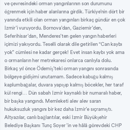
ve çevresindeki orman yangınlarının son durumunu
öğrenmek için haber alanlarına girdik. Türkiye’nin dört bir
yanında etkili olan orman yangınları birkaç gündür en çok
İzmir’i vuruyordu. Bornova’dan, Gaziemir’den,
Seferihisar’dan, Menderes’ten gelen yangın haberleri
içimizi yakıyordu. Teselli olarak dile getirilen “Can kaybı
yok” cümlesi ne kadar gerçek! Evet insan kaybı yok ama
o ormanların her metrekaresi onlarca canlıyla dolu.
Birkaç yıl önce Ödemiş’teki orman yangını sonrasında
bölgeye gidişimi unutamam. Sadece kabuğu kalmış
kaplumbağalar, duvara yapışıp kalmış böcekler, her taraf
kül rengi… Dün sabah İzmir kaynaklı bir numaralı haber,
bir başka yangındı. Memleketi alev alev saran
hukuksuzluk yangını bir kez daha İzmir’e sıçramıştı.
Altyazılar, canlı bağlantılar, eski İzmir Büyükşehir
Belediye Başkanı Tunç Soyer ’in ve hâlâ görevdeki CHP