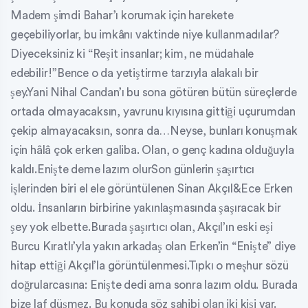
Madem şimdi Bahar’ı korumak için harekete
geçebiliyorlar, bu imkânı vaktinde niye kullanmadılar?
Diyeceksiniz ki “Reşit insanlar; kim, ne müdahale
edebilir!”Bence o da yetiştirme tarzıyla alakalı bir
şey.Yani Nihal Candan’ı bu sona götüren bütün süreçlerde
ortada olmayacaksın, yavrunu kıyısına gittiği uçurumdan
çekip almayacaksın, sonra da…Neyse, bunları konuşmak
için hâlâ çok erken galiba. Olan, o genç kadına olduğuyla
kaldı.Enişte deme lazım olurSon günlerin şaşırtıcı
işlerinden biri el ele görüntülenen Sinan Akçıl&Ece Erken
oldu. İnsanların birbirine yakınlaşmasında şaşıracak bir
şey yok elbette.Burada şaşırtıcı olan, Akçıl’ın eski eşi
Burcu Kıratlı’yla yakın arkadaş olan Erken’in “Enişte” diye
hitap ettiği Akçıl’la görüntülenmesi.Tıpkı o meşhur sözü
doğrularcasına: Enişte dedi ama sonra lazım oldu. Burada
bize laf düşmez. Bu konuda söz sahibi olan iki kişi var.