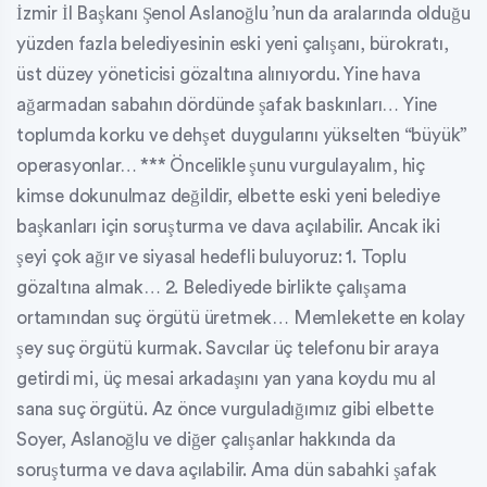
İzmir İl Başkanı Şenol Aslanoğlu ’nun da aralarında olduğu
yüzden fazla belediyesinin eski yeni çalışanı, bürokratı,
üst düzey yöneticisi gözaltına alınıyordu. Yine hava
ağarmadan sabahın dördünde şafak baskınları… Yine
toplumda korku ve dehşet duygularını yükselten “büyük”
operasyonlar… *** Öncelikle şunu vurgulayalım, hiç
kimse dokunulmaz değildir, elbette eski yeni belediye
başkanları için soruşturma ve dava açılabilir. Ancak iki
şeyi çok ağır ve siyasal hedefli buluyoruz: 1. Toplu
gözaltına almak… 2. Belediyede birlikte çalışama
ortamından suç örgütü üretmek… Memlekette en kolay
şey suç örgütü kurmak. Savcılar üç telefonu bir araya
getirdi mi, üç mesai arkadaşını yan yana koydu mu al
sana suç örgütü. Az önce vurguladığımız gibi elbette
Soyer, Aslanoğlu ve diğer çalışanlar hakkında da
soruşturma ve dava açılabilir. Ama dün sabahki şafak