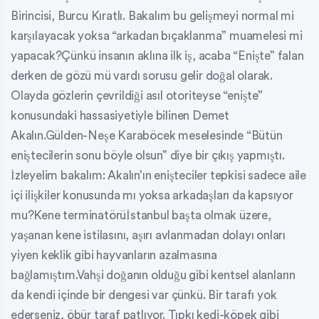
Birincisi, Burcu Kıratlı. Bakalım bu gelişmeyi normal mi
karşılayacak yoksa “arkadan bıçaklanma” muamelesi mi
yapacak?Çünkü insanın aklına ilk iş, acaba “Enişte” falan
derken de gözü mü vardı sorusu gelir doğal olarak.
Olayda gözlerin çevrildiği asıl otoriteyse “enişte”
konusundaki hassasiyetiyle bilinen Demet
Akalın.Gülden-Neşe Karaböcek meselesinde “Bütün
eniştecilerin sonu böyle olsun” diye bir çıkış yapmıştı.
İzleyelim bakalım: Akalın’ın enişteciler tepkisi sadece aile
içi ilişkiler konusunda mı yoksa arkadaşları da kapsıyor
mu?Kene terminatörüİstanbul başta olmak üzere,
yaşanan kene istilasını, aşırı avlanmadan dolayı onları
yiyen keklik gibi hayvanların azalmasına
bağlamıştım.Vahşi doğanın olduğu gibi kentsel alanların
da kendi içinde bir dengesi var çünkü. Bir tarafı yok
ederseniz, öbür taraf patlıyor. Tıpkı kedi-köpek gibi