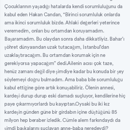
Çocuklarının yaşadığı hatalarda kendi sorumluluğunu da
kabul eden Hakan Candan, “Birinci sorumluluk onlarda
ama ikinci sorumluluk bizde. Ahlaki değerleri yeterince
veremedim, onları bu ortamdan koruyamadım.
Başaramadım. Bu olaydan sonra daha dikkatliyiz. Bahar’ı
şöhret dünyasından uzak tutacağım, İstanbul’dan
uzaklaştıracağım. Bu ortamdan korumak için ne
gerekiyorsa yapacağım” dedi.Ailenin acısı çok taze,
henüz zamanı değil diye şimdiye kadar bu konuda bir şey
söylemeyi doğru bulmadım. Ama baba bile sorumluluğu
kabul ettiğine göre artık konuşabiliriz. Ölenin annesi,
kardeşi durup durup eski damadı suçluyor, kendilerine hiç
paye çıkarmıyorlardı bu kayıptan.Oysaki bu iki kız
kardeşin günden güne bir girdabın içine düştüğünü 85
milyon hep beraber izledik. Cümle alem farkındaydı da
şimdi başkalarını suçlayan anne-baba neredeydi?