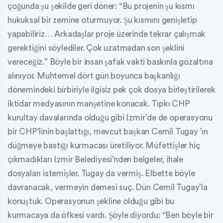
çoğunda şu şekilde geri döner: “Bu projenin şu kısmı
hukuksal bir zemine oturmuyor. Şu kısmını genişletip
yapabiliriz… Arkadaşlar proje üzerinde tekrar çalışmak
gerektiğini söylediler. Çok uzatmadan son şeklini
vereceğiz.” Böyle bir insan şafak vakti baskınla gözaltına
alınıyor. Muhtemel dört gün boyunca başkanlığı
dönemindeki birbiriyle ilgisiz pek çok dosya birleştirilerek
iktidar medyasının manşetine konacak. Tıpkı CHP
kurultay davalarında olduğu gibi İzmir’de de operasyonu
bir CHP’linin başlattığı, mevcut başkan Cemil Tugay ’ın
düğmeye bastığı kurmacası üretiliyor. Müfettişler hiç
çıkmadıkları İzmir Belediyesi’nden belgeler, ihale
dosyaları istemişler. Tugay da vermiş. Elbette böyle
davranacak, vermeyin demesi suç. Dün Cemil Tugay’la
konuştuk. Operasyonun şekline olduğu gibi bu
kurmacaya da öfkesi vardı. Şöyle diyordu: “Ben böyle bir