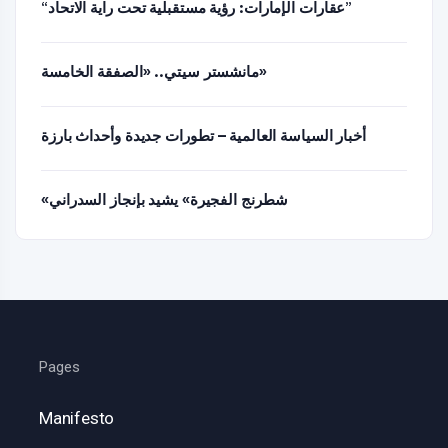
“عقارات الإمارات: رؤية مستقبلية تحت راية الاتحاد”
مانشستر سيتي.. «الصفقة الخامسة»
أخبار السياسة العالمية – تطورات جديدة وأحداث بارزة
«شطرنج الفجيرة» يشيد بإنجاز السدراني
Pages
Manifesto