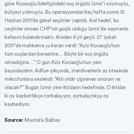
göre Kocaoğlu liderliğindeki suç örgütü İzmir’i soymuştu,
bütçeyi yolmuştu. Bu operasyondan beş hafta sonra 12
Haziran 2011’de genel seçimler yapıldı. Asıl hedef, bu
seçimler öncesi CHP’nin güçlü olduğu İzmir’de seçmenin
kafasını bulandırmaktı. Aradan 6 yıl geçti. 27 Şubat
2017’de mahkeme şu kararı verdi: “Aziz Kocaoğlu’nun
tüm suçlardan beraatine… Böyle bir suç örgütü
olmadığına…” O gün Aziz Kocaoğlu’nun yanı
başındaydım. Adliye çıkışında, merdivenlerin az ötesinde
mikrofonlara seslendi: “Altı yıldır çiğnenen onurum ne
olacak?” Bugün İzmir yine iktidarın hedefinde. O iktidar
ki oy kaybettikçe zorbalaşıyor, zorbalaştıkça oy
kaybediyor.
Source:
Mustafa Balbay