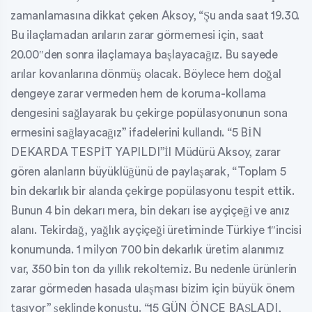
zamanlamasına dikkat çeken Aksoy, “Şu anda saat 19.30.
Bu ilaçlamadan arıların zarar görmemesi için, saat
20.00″den sonra ilaçlamaya başlayacağız. Bu sayede
arılar kovanlarına dönmüş olacak. Böylece hem doğal
dengeye zarar vermeden hem de koruma-kollama
dengesini sağlayarak bu çekirge popülasyonunun sona
ermesini sağlayacağız” ifadelerini kullandı. “5 BİN
DEKARDA TESPİT YAPILDI”İl Müdürü Aksoy, zarar
gören alanların büyüklüğünü de paylaşarak, “Toplam 5
bin dekarlık bir alanda çekirge popülasyonu tespit ettik.
Bunun 4 bin dekarı mera, bin dekarı ise ayçiçeği ve anız
alanı. Tekirdağ, yağlık ayçiçeği üretiminde Türkiye 1″incisi
konumunda. 1 milyon 700 bin dekarlık üretim alanımız
var, 350 bin ton da yıllık rekoltemiz. Bu nedenle ürünlerin
zarar görmeden hasada ulaşması bizim için büyük önem
taşıyor” şeklinde konuştu. “15 GÜN ÖNCE BAŞLADI,