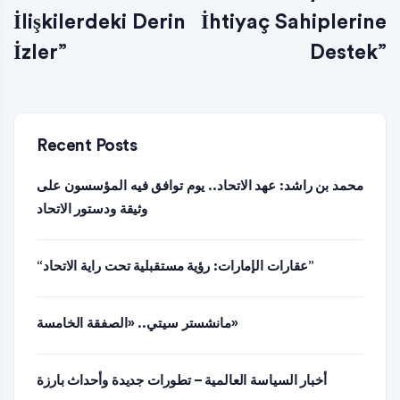
İlişkilerdeki Derin
İhtiyaç Sahiplerine
İzler”
Destek”
Recent Posts
محمد بن راشد: عهد الاتحاد.. يوم توافق فيه المؤسسون على
وثيقة ودستور الاتحاد
“عقارات الإمارات: رؤية مستقبلية تحت راية الاتحاد”
مانشستر سيتي.. «الصفقة الخامسة»
أخبار السياسة العالمية – تطورات جديدة وأحداث بارزة