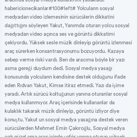
habericionecikanlar#100#left# Yolcuların sosyal
medyadan video izlemesinin sürücülerin dikkatini
dağıttığını söyleyen Yakut, Yanımda oturan yolcu sosyal
medyadan video açınca ses ve görüntü dikkatimi
çekiyordu. Yüksek sesle müzik dinleyip görüntü izlenmesi
araç sürerken konsantrasyonumu bozuyordu. Kazaya
sebep verme riski vardı. Ben de aracıma böyle bir yazı
asma gereği duydum dedi. Sosyal medya yasağı
konusunda yolcuların kendisine destek olduğunu ifade
eden Rıdvan Yakut, Kimse itiraz etmedi. Yazı da işime
yaradı. Artık sürücü koltuğunun yanına oturanlar sosyal
medya kullanmıyor. Araç içerisinde kullananlar da
kulaklık takarak müzik dinleyip, görüntü izliyor diye
konuştu. Yakut un sosyal medya yasağına destek veren
sürücülerden Mehmet Emin Çakıroğlu, Sosyal medya
çok güzel ama araç içinde şoför yanına oturup yüksek