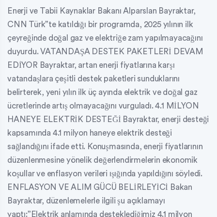
Enerji ve Tabii Kaynaklar Bakanı Alparslan Bayraktar,
CNN Türk”te katıldığı bir programda, 2025 yılının ilk
çeyreğinde doğal gaz ve elektriğe zam yapılmayacağını
duyurdu. VATANDAŞA DESTEK PAKETLERİ DEVAM
EDİYOR Bayraktar, artan enerji fiyatlarına karşı
vatandaşlara çeşitli destek paketleri sunduklarını
belirterek, yeni yılın ilk üç ayında elektrik ve doğal gaz
ücretlerinde artış olmayacağını vurguladı. 4.1 MİLYON
HANEYE ELEKTRİK DESTEĞİ Bayraktar, enerji desteği
kapsamında 4.1 milyon haneye elektrik desteği
sağlandığını ifade etti. Konuşmasında, enerji fiyatlarının
düzenlenmesine yönelik değerlendirmelerin ekonomik
koşullar ve enflasyon verileri ışığında yapıldığını söyledi.
ENFLASYON VE ALIM GÜCÜ BELİRLEYİCİ Bakan
Bayraktar, düzenlemelerle ilgili şu açıklamayı
yaptı:”Elektrik anlamında desteklediğimiz 4.1 milyon