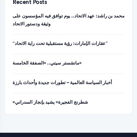
Recent Posts
محمد بن راشد: عهد الاتحاد.. يوم توافق فيه المؤسسون على
وثيقة ودستور الاتحاد
“عقارات الإمارات: رؤية مستقبلية تحت راية الاتحاد”
مانشستر سيتي.. «الصفقة الخامسة»
أخبار السياسة العالمية – تطورات جديدة وأحداث بارزة
«شطرنج الفجيرة» يشيد بإنجاز السدراني