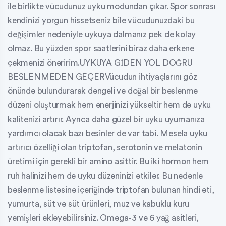
ile birlikte vücudunuz uyku modundan çıkar. Spor sonrası
kendinizi yorgun hissetseniz bile vücudunuzdaki bu
değişimler nedeniyle uykuya dalmanız pek de kolay
olmaz. Bu yüzden spor saatlerini biraz daha erkene
çekmenizi öneririm.UYKUYA GİDEN YOL DOĞRU
BESLENMEDEN GEÇERVücudun ihtiyaçlarını göz
önünde bulundurarak dengeli ve doğal bir beslenme
düzeni oluşturmak hem enerjinizi yükseltir hem de uyku
kalitenizi artırır. Ayrıca daha güzel bir uyku uyumanıza
yardımcı olacak bazı besinler de var tabi. Mesela uyku
artırıcı özelliği olan triptofan, serotonin ve melatonin
üretimi için gerekli bir amino asittir. Bu iki hormon hem
ruh halinizi hem de uyku düzeninizi etkiler. Bu nedenle
beslenme listesine içeriğinde triptofan bulunan hindi eti,
yumurta, süt ve süt ürünleri, muz ve kabuklu kuru
yemişleri ekleyebilirsiniz. Omega-3 ve 6 yağ asitleri,