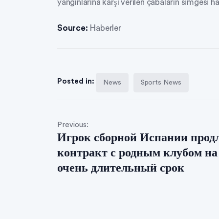
yangınlarına karşı verilen çabaların simgesi ha
Source:
Haberler
Posted in:
News
Sports News
Previous:
Игрок сборной Испании прод
контракт с родным клубом на
очень длительный срок