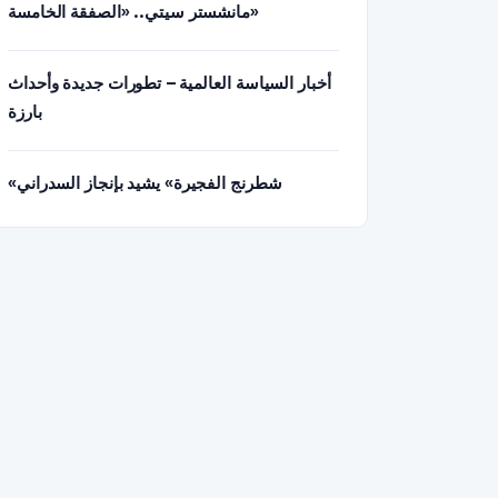
مانشستر سيتي.. «الصفقة الخامسة»
أخبار السياسة العالمية – تطورات جديدة وأحداث
بارزة
«شطرنج الفجيرة» يشيد بإنجاز السدراني