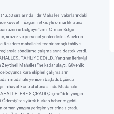
3.30 sıralarında Ildır Mahallesi yakınlarındaki
ede kuvvetli rüzgarın etkisiyle ormanlık alana
 ihbarı üzerine bölgeye İzmir Orman Bölge
r, arazöz ve personel yönlendirildi. Alevlerin
e Reisdere mahalleleri tedbir amaçlı tahliye
çlarıyla söndürme çalışmalarına destek verdi.
LLESİ TAHLİYE EDİLDİ Yangının ilerleyişi
Zeytineli Mahallesi”ne kadar ulaştı. Güvenlik
ce boyunca kara ekipleri çalışmalarını
 havadan müdahale yeniden başladı. Üçüncü
ın nihayet kontrol altına alındı. Müdahale
N MAHALLELERE SIÇRADI Çeşme”deki yangın
çesi Ödemiş”ten yürek burkan haberler geldi.
 orman yangını yerleşim yerlerine sıçradı.