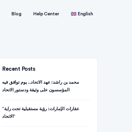
Blog
Help Center
English
Recent Posts
محمد بن راشد: عهد الاتحاد.. يوم توافق فيه
المؤسسون على وثيقة ودستور الاتحاد
“عقارات الإمارات: رؤية مستقبلية تحت راية
الاتحاد”