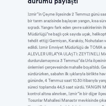
durumu paylaştı
İzmir”in Çeşme ilçesinde 2 Temmuz günü saat 1
bir tarım arazisinde başlayan yangın, kısa sür
sıçradı. Yangını fark eden çevre sakinlerinin
Müdürlüğü”ne bağlı çok sayıda uçak, helikopte
tehdit ettiği Germiyan, Karaköy, Nohutalan v
edildi. İzmir Emniyet Müdürlüğü de TOMA ara
ALEVLER URLA”YA ULAŞTI: ZEYTİNELİ MAHA
durdurulamayınca 3 Temmuz”da Urla ilçesinin 
önlemleri çerçevesinde mahalle boşaltıldı. Ge
sürdürürken, sabahın ilk ışıklarıyla birlikte
gününde, 4 Temmuz saat 10.30 itibarıyla yang
süreci toplamda 44,5 saat sürdü. YANGI
kontrol altına alınırken, İzmir”in bir diğer il
Tosunlar Mahallesi Manastır mevkisinde çıkan