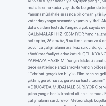
Kuvvetli rüzgar nedeniyle büyüyen yangın, S
mahallelerine kadar yayıldı. Bu bölgeler de 
Yangına müdahale sırasında bir orman işçisi ş
vatandaş yangın sırasında yaşamını yitirdi. Al
daha da derinleştirdi. Yangında çok sayıda 
ÇALIŞMALARI HIZ KESMİYOR Yangına İzmir 
helikopter, 35 arazöz, 9 su ikmal aracı ve 4 d
boyunca çalışmalarını aralıksız sürdürdü; günü
söndürme faaliyetlerine katıldı. ÇELİK
YAPMAYA HAZIRIM” Yangın felaketi sanat cami
gece saatlerinde arazi aracıyla yangın bölges
“Tahribat gerçekten büyük. Elimizden ne geli
çıktım, gerekirse su, gerekirse hasta taşırı
VE BUCA”DA MÜDAHALE SÜRÜYOR Öte yandan
çıkan yangın henüz kontrol altına alınamadı
çalışmalarını sürdürüyor. Meteorolojik koşull