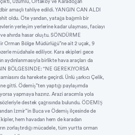
uçıktı, Üzümlü, Ortaköy ve Karadoğan
tedbir amaçlı tahliye edildi. YANGIN CAN ALDI
ehit oldu. Öte yandan, yatağa bağımlı bir
evlerin yerleşim yerlerine kadar ulaşması, faciayı
ev ve ahırda hasar oluştu. SÖNDÜRME
Orman Bölge Müdürlüğü”ne ait 2 uçak, 9
ozerle müdahale ediliyor. Kara ekipleri gece
n aydınlanmasıyla birlikte hava araçları da
 YANGIN BÖLGESİNDE: “NE GEREKİYORSA
asını da harekete geçirdi. Ünlü şarkıcı Çelik,
ine gitti. Ödemiş”ten yaptığı paylaşımda
yorsa yapmaya hazırız. Arazi aracımla yola
m” sözleriyle destek çağrısında bulundu. ÖDEMİŞ
 İzmir”in Buca ve Ödemiş ilçesinde de
. Ekipler, hem havadan hem de karadan
arın zorlaştırdığı mücadele, tüm yurtta orman