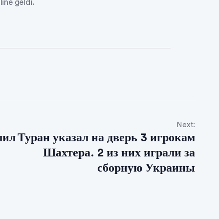
line geldi.
Next:
лил
Туран указал на дверь 3 игрокам
Шахтера. 2 из них играли за
сборную Украины