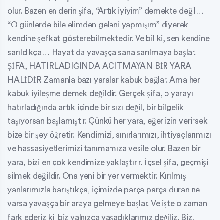
olur. Bazen en derin şifa, “Artık iyiyim” demekte değil…
“O günlerde bile elimden geleni yapmışım” diyerek
kendine şefkat gösterebilmektedir. Ve bil ki, sen kendine
sarıldıkça… Hayat da yavaşça sana sarılmaya başlar.
ŞİFA, HATIRLADIĞINDA ACITMAYAN BİR YARA
HALİDİR Zamanla bazı yaralar kabuk bağlar. Ama her
kabuk iyileşme demek değildir. Gerçek şifa, o yarayı
hatırladığında artık içinde bir sızı değil, bir bilgelik
taşıyorsan başlamıştır. Çünkü her yara, eğer izin verirsek
bize bir şey öğretir. Kendimizi, sınırlarımızı, ihtiyaçlarımızı
ve hassasiyetlerimizi tanımamıza vesile olur. Bazen bir
yara, bizi en çok kendimize yaklaştırır. İçsel şifa, geçmişi
silmek değildir. Ona yeni bir yer vermektir. Kırılmış
yanlarımızla barıştıkça, içimizde parça parça duran ne
varsa yavaşça bir araya gelmeye başlar. Ve işte o zaman
fark ederiz ki; biz yalnızca yaşadıklarımız değiliz. Biz,