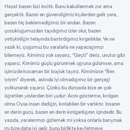
Hayat bazen bizi incitir. Bunu kabullenmek zor ama
gerçektir. Bazen en güvendiğimiz kişilerden gelir yara,
bazen hiç beklemediğimiz bir andan. Bazen
çocukluğumuzdan taşıdığımız izler olur, bazen
yetişkinliğin telaşında bastırdığımız kırgınlıklar. Ve ne
yazık ki, çoğumuz bu yaralarla ne yapacağımızı
bilemeyiz. Kimimiz yok sayarız, “Geçti” deriz, unutur gibi
yaparız. Kimimiz güçlü görünmek uğruna gülümser, ama
içimizde kocaman bir boşluk taşırız. Kimimizse “Ben
iyiyim” diyerek, aslında iyi olmadığımız bir gerçeği
yutkunarak yaşarız. Çünkü bu dünyada bize en çok
öğretilen şeylerden biri şudur: Acını gösterme, kırılgan
olma Oysa insan dediğin, kırılabilen bir varlıktır. İnsanın
en derin gücü, bazen en derin kırılganlığının içindedir. Bu
yazıda, yaralarımızı gizlemek mi yoksa onlarla barışmak
mı bize daha iyi gelir, bunu birlikte keşfetmeye