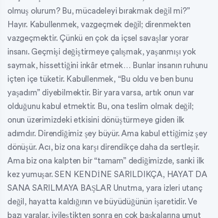
olmuş olurum? Bu, mücadeleyi bırakmak değil mi?”
Hayır. Kabullenmek, vazgeçmek değil; direnmekten
vazgeçmektir. Çünkü en çok da içsel savaşlar yorar
insanı. Geçmişi değiştirmeye çalışmak, yaşanmışı yok
saymak, hissettiğini inkâr etmek… Bunlar insanın ruhunu
içten içe tüketir. Kabullenmek, “Bu oldu ve ben bunu
yaşadım” diyebilmektir. Bir yara varsa, artık onun var
olduğunu kabul etmektir. Bu, ona teslim olmak değil;
onun üzerimizdeki etkisini dönüştürmeye giden ilk
adımdır. Direndiğimiz şey büyür. Ama kabul ettiğimiz şey
dönüşür. Acı, biz ona karşı direndikçe daha da sertleşir.
Ama biz ona kalpten bir “tamam” dediğimizde, sanki ilk
kez yumuşar. SEN KENDİNE SARILDIKÇA, HAYAT DA
SANA SARILMAYA BAŞLAR Unutma, yara izleri utanç
değil, hayatta kaldığının ve büyüdüğünün işaretidir. Ve
bazı yaralar, iyileştikten sonra en çok başkalarına umut