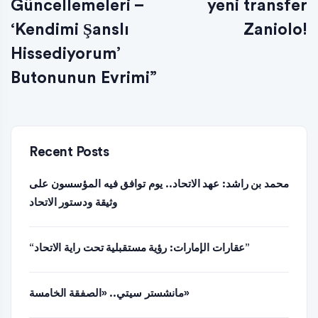
Güncellemeleri –
yeni transfer
‘Kendimi Şanslı
Zaniolo!
Hissediyorum’
Butonunun Evrimi”
Recent Posts
محمد بن راشد: عهد الاتحاد.. يوم توافق فيه المؤسسون على
وثيقة ودستور الاتحاد
“عقارات الإمارات: رؤية مستقبلية تحت راية الاتحاد”
مانشستر سيتي.. «الصفقة الخامسة»