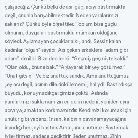
çalışacağız. Çünkü belki de asıl güç, acıyı bastırmakta
değil, onunla barışabilmektedir. Neden yaralarımızı
saklarız? Çünkü öyle öğrettiler. Toplum bize güçlü
olmanın, duyguları bastırmakla mümkün olduğunu
söyledi. Ağlamayan çocuklar alkışlandı. Sessiz kalan
kadınlar “olgun” sayıldı. Acı çeken erkeklere “adam gibi
adam” denildi. Bize dediler ki: “Geçmiş geçmişte kaldı.”
“Olan oldu, önüne bak.” “Ağlayarak bir şey çözülmez.”
“Unut gitsin.” Ve biz unuttuk sandık. Ama unuttuğumuz
şey acı değil, acının dile dökülememiş haliydi. Bastırdıkça
büyüdü, konuşmadıkça içimize çöktü. Aslında
yaralarımızı saklamamızın en derin nedeni, yeniden aynı
acıyı yaşamaktan korkmamızdır. Kendimizi korumak için
unutur gibi yaparız. İnsan, kalbinin dayanamayacağına
inandığı her şeyi bastırır. Ama şunu unuturuz: Bastırmak
iyileştirmez, sadece geciktirir Beden unutmaz. Zihin