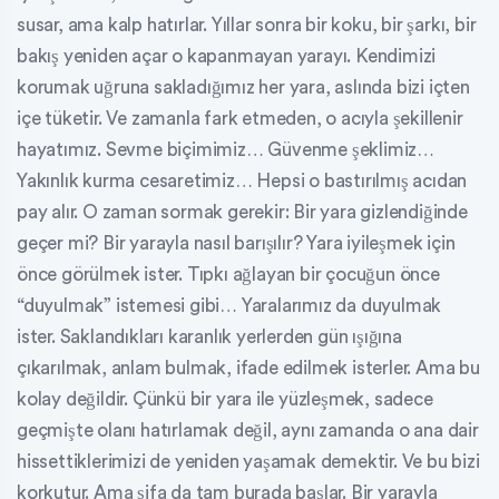
susar, ama kalp hatırlar. Yıllar sonra bir koku, bir şarkı, bir
bakış yeniden açar o kapanmayan yarayı. Kendimizi
korumak uğruna sakladığımız her yara, aslında bizi içten
içe tüketir. Ve zamanla fark etmeden, o acıyla şekillenir
hayatımız. Sevme biçimimiz… Güvenme şeklimiz…
Yakınlık kurma cesaretimiz… Hepsi o bastırılmış acıdan
pay alır. O zaman sormak gerekir: Bir yara gizlendiğinde
geçer mi? Bir yarayla nasıl barışılır? Yara iyileşmek için
önce görülmek ister. Tıpkı ağlayan bir çocuğun önce
“duyulmak” istemesi gibi… Yaralarımız da duyulmak
ister. Saklandıkları karanlık yerlerden gün ışığına
çıkarılmak, anlam bulmak, ifade edilmek isterler. Ama bu
kolay değildir. Çünkü bir yara ile yüzleşmek, sadece
geçmişte olanı hatırlamak değil, aynı zamanda o ana dair
hissettiklerimizi de yeniden yaşamak demektir. Ve bu bizi
korkutur. Ama şifa da tam burada başlar. Bir yarayla