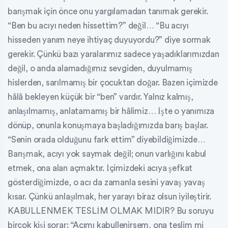
barışmak için önce onu yargılamadan tanımak gerekir.
“Ben bu acıyı neden hissettim?” değil… “Bu acıyı
hisseden yanım neye ihtiyaç duyuyordu?” diye sormak
gerekir. Çünkü bazı yaralarımız sadece yaşadıklarımızdan
değil, o anda alamadığımız sevgiden, duyulmamış
hislerden, sarılmamış bir çocuktan doğar. Bazen içimizde
hâlâ bekleyen küçük bir “ben” vardır. Yalnız kalmış,
anlaşılmamış, anlatamamış bir hâlimiz… İşte o yanımıza
dönüp, onunla konuşmaya başladığımızda barış başlar.
“Senin orada olduğunu fark ettim” diyebildiğimizde…
Barışmak, acıyı yok saymak değil; onun varlığını kabul
etmek, ona alan açmaktır. İçimizdeki acıya şefkat
gösterdiğimizde, o acı da zamanla sesini yavaş yavaş
kısar. Çünkü anlaşılmak, her yarayı biraz olsun iyileştirir.
KABULLENMEK TESLİM OLMAK MIDIR? Bu soruyu
birçok kişi sorar: “Acımı kabullenirsem, ona teslim mi